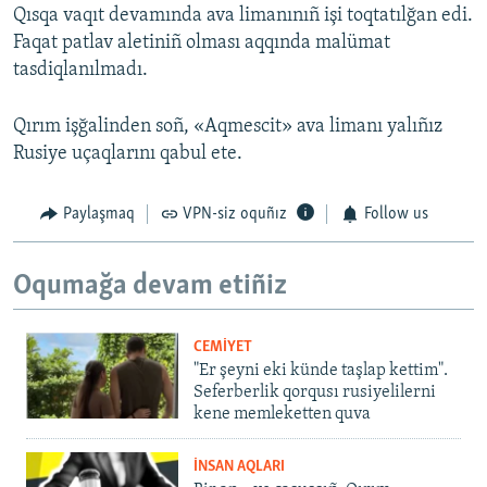
Qısqa vaqıt devamında ava limanınıñ işi toqtatılğan edi.
Faqat patlav aletiniñ olması aqqında malümat
tasdiqlanılmadı.
Qırım işğalinden soñ, «Aqmescit» ava limanı yalıñız
Rusiye uçaqlarını qabul ete.
Paylaşmaq
VPN-siz oquñız
Follow us
Oqumağa devam etiñiz
CEMİYET
"Er şeyni eki künde taşlap kettim".
Seferberlik qorqusı rusiyelilerni
kene memleketten quva
İNSAN AQLARI