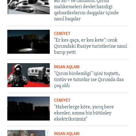
Bir an – ve casussıñ. Qırım
mahkemeleri devlet hainligi
qabaatlavlarını daqqalar içinde
nasıl baqalar
CEMİYET
"Er kes qaça, er kes kete": cenk
Qırımdaki Rusiye turistlerine nasıl
barıp yetti
İNSAN AQLARI
"Qırım birdemligi" işini toqtattı,
tintüv ve tutuvlar ise Qırımda daa
çoq oldı
CEMİYET
"Haberlerge köre, yarıq bere
ekenler, amma biz bütünley
ekektriksizmiz"
İNSAN AQLARI