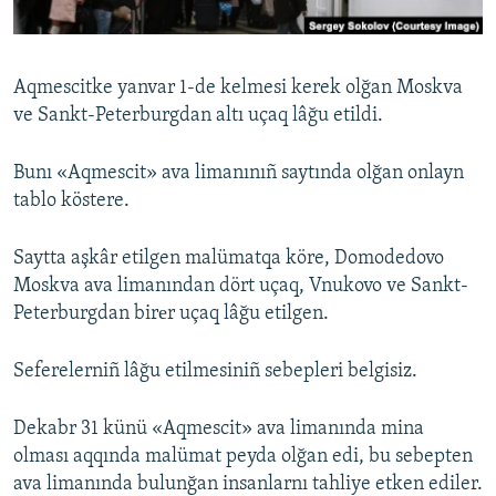
Русский
Українською
Aqmescitke yanvar 1-de kelmesi kerek olğan Moskva
ve Sankt-Peterburgdan altı uçaq lâğu etildi.
QOŞULIÑIZ!
Bunı «Aqmescit» ava limanınıñ saytında olğan onlayn
tablo köstere.
RFE/RS bütün saytları
Saytta aşkâr etilgen malümatqa köre, Domodedovo
Moskva ava limanından dört uçaq, Vnukovo ve Sankt-
Peterburgdan birеr uçaq lâğu etilgen.
Seferelerniñ lâğu etilmesiniñ sebepleri belgisiz.
Dekabr 31 künü «Aqmescit» ava limanında mina
olması aqqında malümat peyda olğan edi, bu sebepten
ava limanında bulunğan insanlarnı tahliye etken ediler.