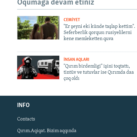
Oqumağa devam etiñiz
CEMİYET
"Er şeyni eki künde taşlap kettim".
Seferberlik qorqusı rusiyelilerni
kene memleketten quva
İNSAN AQLARI
"Qırım birdemligi" işini toqtattı,
tintüv ve tutuvlar ise Qırımda daa
çoq oldı
Русский
INFO
Українською
Contacts
QOŞULIÑIZ!
Qırım.Aqiqat. Bizim aqqında