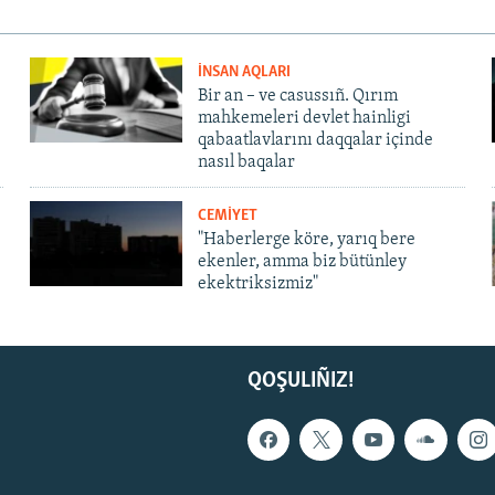
İNSAN AQLARI
Bir an – ve casussıñ. Qırım
mahkemeleri devlet hainligi
qabaatlavlarını daqqalar içinde
nasıl baqalar
CEMİYET
"Haberlerge köre, yarıq bere
ekenler, amma biz bütünley
ekektriksizmiz"
QOŞULIÑIZ!