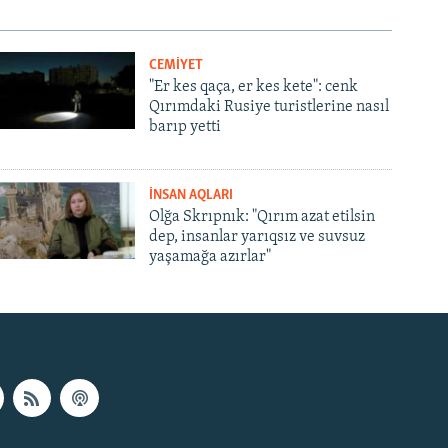
CEMİYET
"Er kes qaça, er kes kete": cenk
Qırımdaki Rusiye turistlerine nasıl
barıp yetti
İNSAN AQLARI
Olğa Skrıpnık: "Qırım azat etilsin
dep, insanlar yarıqsız ve suvsuz
yaşamağa azırlar"