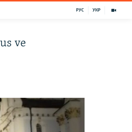
РУС
УКР
rus ve