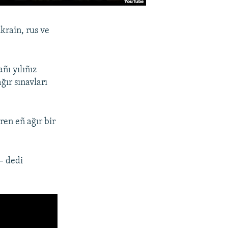
krain, rus ve
ñı yılıñız
ğır sınavları
ren eñ ağır bir
– dedi