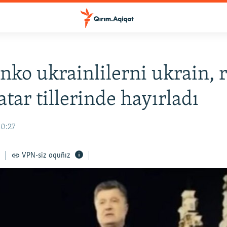
nko ukrainlilerni ukrain, 
atar tillerinde hayırladı
10:27
VPN-siz oquñız