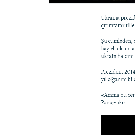
Ukraina prezid
qırımtatar till
Şu cümleden, q
hayırlı olsun, 
ukrain halqını 
Prezident 2014 
yıl olğanını bi
«Amma bu cenkt
Poroşenko.