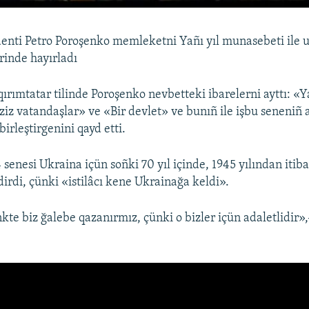
enti Petro Poroşenko memleketni Yañı yıl munasebeti ile u
erinde hayırladı
ırımtatar tilinde Poroşenko nevbetteki ibarelerni ayttı: «Ya
aziz vatandaşlar» ve «Bir devlet» ve bunıñ ile işbu seneniñ a
birleştirgenini qayd etti.
senesi Ukraina içün soñki 70 yıl içinde, 1945 yılından itiba
ldirdi, çünki «istilâcı kene Ukrainağa keldi».
e biz ğalebe qazanırmız, çünki o bizler içün adaletlidir»,