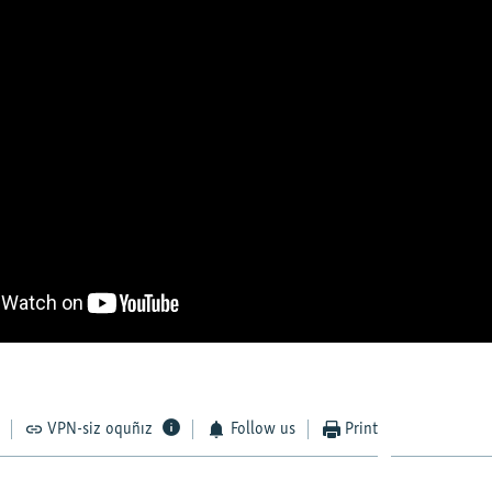
VPN-siz oquñız
Follow us
Print