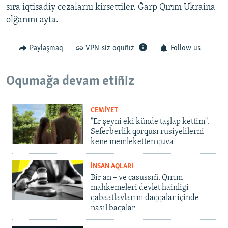
sıra iqtisadiy cezalarnı kirsettiler. Ğarp Qırım Ukraina
olğanını ayta.
Paylaşmaq
VPN-siz oquñız
Follow us
Oqumağa devam etiñiz
CEMİYET
"Er şeyni eki künde taşlap kettim".
Seferberlik qorqusı rusiyelilerni
kene memleketten quva
İNSAN AQLARI
Bir an – ve casussıñ. Qırım
mahkemeleri devlet hainligi
qabaatlavlarını daqqalar içinde
nasıl baqalar