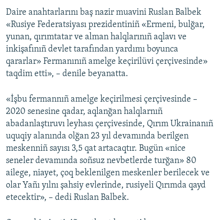
Daire anahtarlarını baş nazir muavini Ruslan Balbek
Русский
«Rusiye Federatsiyası prezidentiniñ «Ermeni, bulğar,
Українською
yunan, qırımtatar ve alman halqlarınıñ aqlavı ve
inkişafınıñ devlet tarafından yardımı boyunca
qararlar» Fermanınıñ amelge keçirilüvi çerçivesinde»
QOŞULIÑIZ!
taqdim etti», – denile beyanatta.
«İşbu fermannıñ amelge keçirilmesi çerçivesinde –
RFE/RS bütün saytları
2020 senesine qadar, aqlanğan halqlarnıñ
abadanlaştıruvı leyhası çerçivesinde, Qırım Ukrainanıñ
uquqiy alanında olğan 23 yıl devamında berilgen
meskenniñ sayısı 3,5 qat artacaqtır. Bugün «nice
seneler devamında soñsuz nevbetlerde turğan» 80
ailege, niayet, çoq beklenilgen meskenler berilecek ve
olar Yañı yılnı şahsiy evlerinde, rusiyeli Qırımda qayd
etecektir», – dedi Ruslan Balbek.