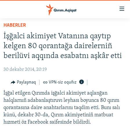
Link
açıqlığı
Esas
HABERLER
mündericege
HABERLER
İşğalci akimiyet Vatanına qaytıp
qaytmaq
SİYASET
Baş
kelgen 80 qorantağa dairelerniñ
İQTİSADİYAT
navigatsiyağa
berilüvi aqqında esabatnı aşkâr etti
qaytmaq
CEMİYET
Qıdıruvğa
30 dekabr 2014, 20:19
MEDENİYET
qaytmaq
Paylaşmaq
VPN-siz oquñız
İNSAN AQLARI
İşğal etilgen Qırımda işğalci akimiyet aqlanğan
VİDEO
halqlarnıñ adabanlaştıruvı leyhası boyunca 80 qırım
SÜRET
qorantasına daire anahtarlarını taqdim etti. Bunı salı
BLOGLAR
künü, dekabr 30-da, Qırım akimiyetiniñ matbuat
hızmeti öz Facebook saifesinde bildirdi.
FİKİR