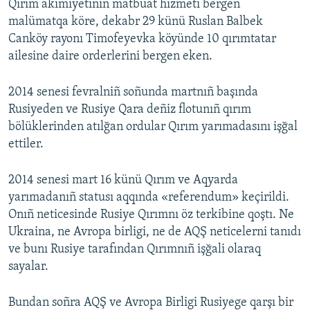
Qırım akimiyetiniñ matbuat hızmeti bergen
malümatqa köre, dekabr 29 künü Ruslan Balbek
Canköy rayonı Timofeyevka köyünde 10 qırımtatar
ailesine daire orderlerini bergen eken.
2014 senesi fevralniñ soñunda martnıñ başında
Rusiyeden ve Rusiye Qara deñiz flotunıñ qırım
bölüklerinden atılğan ordular Qırım yarımadasını işğal
ettiler.
2014 senesi mart 16 künü Qırım ve Aqyarda
yarımadanıñ statusı aqqında «referendum» keçirildi.
Onıñ neticesinde Rusiye Qırımnı öz terkibine qoştı. Ne
Ukraina, ne Avropa birligi, ne de AQŞ neticelerni tanıdı
ve bunı Rusiye tarafından Qırımnıñ işğali olaraq
sayalar.
Bundan soñra AQŞ ve Avropa Birligi Rusiyege qarşı bir