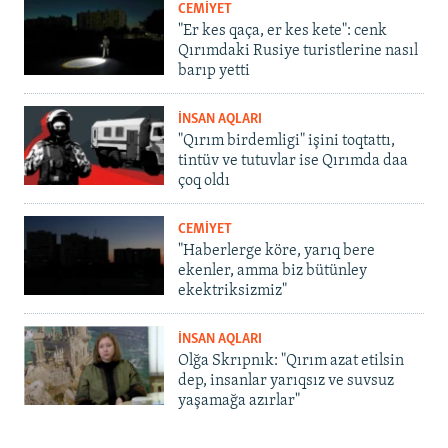
CEMİYET
"Er kes qaça, er kes kete": cenk
Qırımdaki Rusiye turistlerine nasıl
barıp yetti
İNSAN AQLARI
"Qırım birdemligi" işini toqtattı,
tintüv ve tutuvlar ise Qırımda daa
çoq oldı
CEMİYET
"Haberlerge köre, yarıq bere
ekenler, amma biz bütünley
ekektriksizmiz"
İNSAN AQLARI
Olğa Skrıpnık: "Qırım azat etilsin
dep, insanlar yarıqsız ve suvsuz
yaşamağa azırlar"