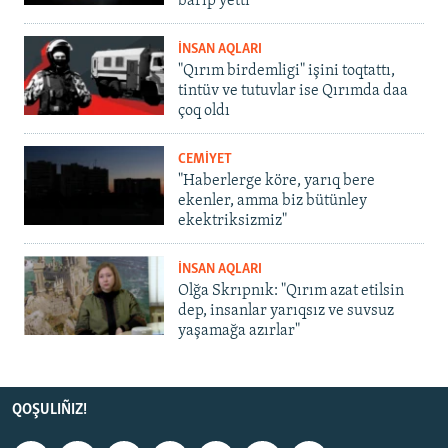
barıp yetti
İNSAN AQLARI
"Qırım birdemligi" işini toqtattı,
tintüv ve tutuvlar ise Qırımda daa
çoq oldı
CEMİYET
"Haberlerge köre, yarıq bere
ekenler, amma biz bütünley
ekektriksizmiz"
İNSAN AQLARI
Olğa Skrıpnık: "Qırım azat etilsin
dep, insanlar yarıqsız ve suvsuz
yaşamağa azırlar"
QOŞULIÑIZ!