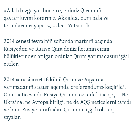
«Allah bizge yardım etse, epimiz Qırımnıñ
qaytarıluvını körermiz. Aks alda, bunı bala ve
torunlarımız yapar», – dedi Yatsenük.
2014 senesi fevralniñ soñunda martnıñ başında
Rusiyeden ve Rusiye Qara deñiz flotunıñ qırım
bölüklerinden atılğan ordular Qırım yarımadasını işğal
ettiler.
2014 senesi mart 16 künü Qırım ve Aqyarda
yarımadanıñ statusı aqqında «referendum» keçirildi.
Onıñ neticesinde Rusiye Qırımnı öz terkibine qoştı. Ne
Ukraina, ne Avropa birligi, ne de AQŞ neticelerni tanıdı
ve bunı Rusiye tarafından Qırımnıñ işğali olaraq
sayalar.