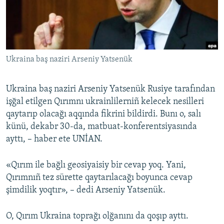
Русский
Українською
Ukraina baş naziri Arseniy Yatsenük
QOŞULIÑIZ!
Ukraina baş naziri Arseniy Yatsenük Rusiye tarafından
işğal etilgen Qırımnı ukrainlilerniñ kelecek nesilleri
RFE/RS bütün saytları
qaytarıp olacağı aqqında fikrini bildirdi. Bunı o, salı
künü, dekabr 30-da, matbuat-konferentsiyasında
ayttı, – haber ete UNİAN.
«Qırım ile bağlı geosiyaisiy bir cevap yoq. Yani,
Qırımnıñ tez sürette qaytarılacağı boyunca cevap
şimdilik yoqtır», – dedi Arseniy Yatsenük.
O, Qırım Ukraina toprağı olğanını da qoşıp ayttı.