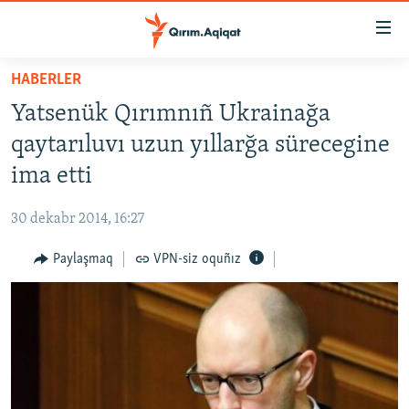
Link
açıqlığı
Esas
HABERLER
mündericege
HABERLER
Yatsenük Qırımnıñ Ukrainağa
qaytmaq
SİYASET
Baş
qaytarıluvı uzun yıllarğa sürecegine
İQTİSADİYAT
navigatsiyağa
ima etti
qaytmaq
CEMİYET
Qıdıruvğa
30 dekabr 2014, 16:27
MEDENİYET
qaytmaq
Paylaşmaq
VPN-siz oquñız
İNSAN AQLARI
VİDEO
SÜRET
BLOGLAR
FİKİR