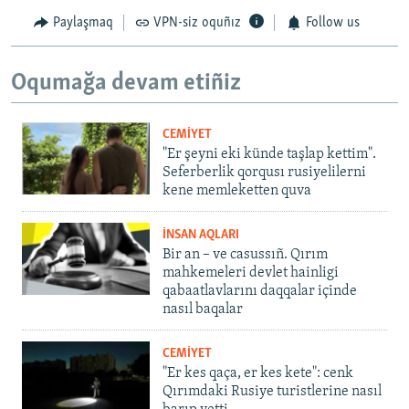
Paylaşmaq
VPN-siz oquñız
Follow us
Oqumağa devam etiñiz
CEMİYET
"Er şeyni eki künde taşlap kettim".
Seferberlik qorqusı rusiyelilerni
kene memleketten quva
İNSAN AQLARI
Bir an – ve casussıñ. Qırım
mahkemeleri devlet hainligi
qabaatlavlarını daqqalar içinde
nasıl baqalar
CEMİYET
"Er kes qaça, er kes kete": cenk
Qırımdaki Rusiye turistlerine nasıl