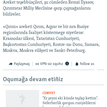
Areket teşebbüsçileri, şu cümleden Remzi İlyasov,
Qırımtatar Milliy Meclisine qarşı çıqmağanlarını
bildireler.
«Qırım» areketi Qırım, Aqyar ve bir sıra Rusiye
regionlarında faaliyet köstermege niyetlene:
Krasnodar ülkesi, Tataristan Cumhuriyeti,
Başkortostan Cumhuriyeti, Rostov-na-Donu, Samara,
Moskva, Moskva vilâyeti ve Sankt-Peterburg.
Paylaşmaq
VPN-siz oquñız
Follow us
Oqumağa devam etiñiz
CEMİYET
"Er şeyni eki künde taşlap kettim".
Seferberlik qorqusı rusiyelilerni