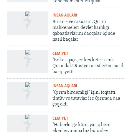
kene memleketten quva
İNSAN AQLARI
Bir an – ve casussıñ. Qırım
mahkemeleri devlet hainligi
qabaatlavlarını daqqalar içinde
nasıl baqalar
CEMİYET
"Er kes qaça, er kes kete": cenk
Qırımdaki Rusiye turistlerine nasıl
barıp yetti
İNSAN AQLARI
"Qırım birdemligi" işini toqtattı,
tintüv ve tutuvlar ise Qırımda daa
çoq oldı
CEMİYET
"Haberlerge köre, yarıq bere
ekenler, amma biz bütünley