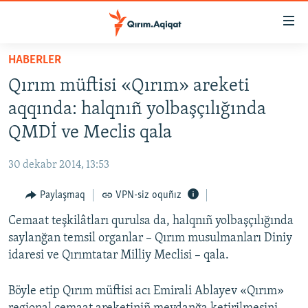
Link
açıqlığı
Esas
HABERLER
mündericege
HABERLER
Qırım müftisi «Qırım» areketi
qaytmaq
SİYASET
Baş
aqqında: halqnıñ yolbaşçılığında
İQTİSADİYAT
navigatsiyağa
QMDİ ve Meclis qala
qaytmaq
CEMİYET
Qıdıruvğa
30 dekabr 2014, 13:53
MEDENİYET
qaytmaq
Paylaşmaq
VPN-siz oquñız
İNSAN AQLARI
Cemaat teşkilâtları qurulsa da, halqnıñ yolbaşçılığında
VİDEO
saylanğan temsil organlar – Qırım musulmanları Diniy
SÜRET
idaresi ve Qırımtatar Milliy Meclisi – qala.
BLOGLAR
Böyle etip Qırım müftisi acı Emirali Ablayev «Qırım»
FİKİR