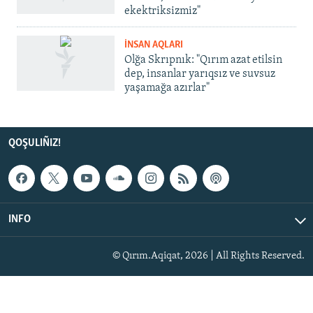
ekektriksizmiz"
İNSAN AQLARI
Olğa Skrıpnık: "Qırım azat etilsin
dep, insanlar yarıqsız ve suvsuz
yaşamağa azırlar"
QOŞULIÑIZ!
INFO
© Qırım.Aqiqat, 2026 | All Rights Reserved.