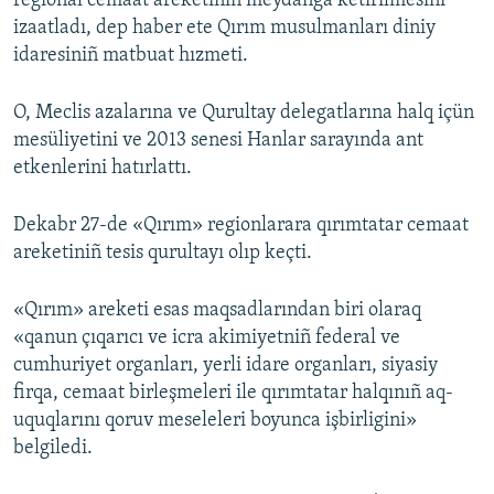
regional cemaat areketiniñ meydanğa ketirilmesini
izaatladı, dep haber ete Qırım musulmanları diniy
Русский
idaresiniñ matbuat hızmeti.
Українською
O, Meclis azalarına ve Qurultay delegatlarına halq içün
QOŞULIÑIZ!
mesüliyetini ve 2013 senesi Hanlar sarayında ant
etkenlerini hatırlattı.
Dekabr 27-de «Qırım» regionlarara qırımtatar cemaat
RFE/RS bütün saytları
areketiniñ tesis qurultayı olıp keçti.
«Qırım» areketi esas maqsadlarından biri olaraq
«qanun çıqarıcı ve icra akimiyetniñ federal ve
cumhuriyet organları, yerli idare organları, siyasiy
firqa, cemaat birleşmeleri ile qırımtatar halqınıñ aq-
uquqlarını qoruv meseleleri boyunca işbirligini»
belgiledi.