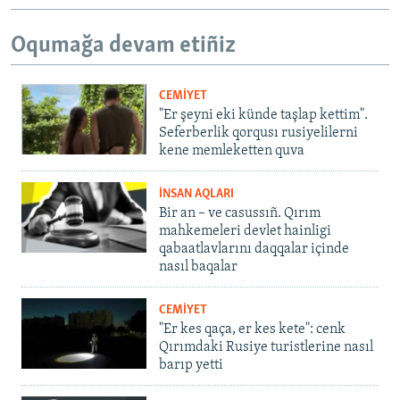
Oqumağa devam etiñiz
CEMİYET
"Er şeyni eki künde taşlap kettim".
Seferberlik qorqusı rusiyelilerni
kene memleketten quva
İNSAN AQLARI
Bir an – ve casussıñ. Qırım
mahkemeleri devlet hainligi
qabaatlavlarını daqqalar içinde
nasıl baqalar
CEMİYET
"Er kes qaça, er kes kete": cenk
Qırımdaki Rusiye turistlerine nasıl
barıp yetti