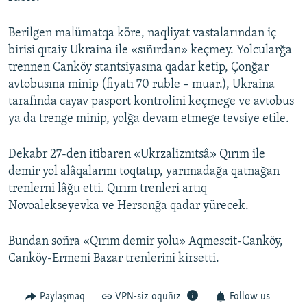
Berilgen malümatqa köre, naqliyat vastalarından iç
birisi qıtaiy Ukraina ile «sıñırdan» keçmey. Yolcularğa
trennen Canköy stantsiyasına qadar ketip, Çonğar
avtobusına minip (fiyatı 70 ruble – muar.), Ukraina
tarafında cayav pasport kontrolini keçmege ve avtobus
ya da trenge minip, yolğa devam etmege tevsiye etile.
Dekabr 27-den itibaren «Ukrzaliznıtsâ» Qırım ile
demir yol alâqalarını toqtatıp, yarımadağa qatnağan
trenlerni lâğu etti. Qırım trenleri artıq
Novoalekseyevka ve Hersonğa qadar yürecek.
Bundan soñra «Qırım demir yolu» Aqmescit-Canköy,
Canköy-Ermeni Bazar trenlerini kirsetti.
Paylaşmaq
VPN-siz oquñız
Follow us