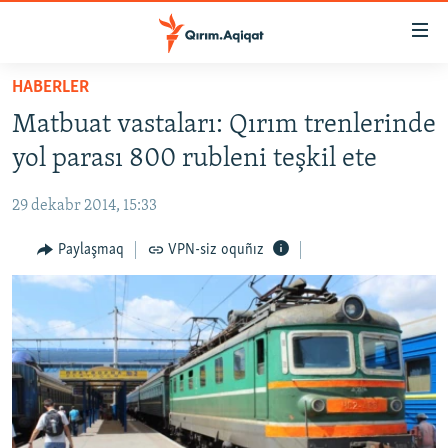
Link
açıqlığı
Esas
HABERLER
mündericege
HABERLER
Matbuat vastaları: Qırım trenlerinde
qaytmaq
SİYASET
Baş
yol parası 800 rubleni teşkil ete
İQTİSADİYAT
navigatsiyağa
qaytmaq
29 dekabr 2014, 15:33
CEMİYET
Qıdıruvğa
MEDENİYET
Paylaşmaq
VPN-siz oquñız
qaytmaq
İNSAN AQLARI
VİDEO
SÜRET
BLOGLAR
FİKİR