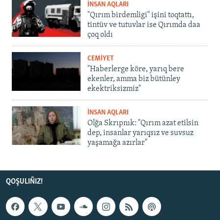
İNSAN AQLARI
"Qırım birdemligi" işini toqtattı,
tintüv ve tutuvlar ise Qırımda daa
çoq oldı
CEMİYET
"Haberlerge köre, yarıq bere
ekenler, amma biz bütünley
ekektriksizmiz"
İNSAN AQLARI
Olğa Skrıpnık: "Qırım azat etilsin
dep, insanlar yarıqsız ve suvsuz
yaşamağa azırlar"
QOŞULIÑIZ!