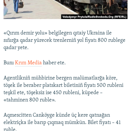
Русский
Українською
«Qırım demir yolu» belgilegen qıtaiy Ukraina ile
QOŞULIÑIZ!
sıñırğa qadar yürecek trenlerniñ yol fiyatı 800 rublege
qadar yete.
Bunı
Krım Media
haber ete.
RFE/RS bütün saytları
Agentlikniñ mühbirine bergen malümatlarğa köre,
töşek ile beraber platskart biletiniñ fiyatı 500 rubleni
teşkil ete, töşeksiz ise 450 rubleni, küpede –
«tahminen 800 ruble».
Aqmescitten Canköyge künde üç kere qatnağan
elektriçka ile barıp çıqmaq mümkün. Bilet fiyatı – 41
ruble.