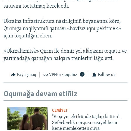
satuvını toqtatmaq kerek edi.
Ukraina infrastruktura nazirliginiñ beyanatına köre,
Qırımğa naqliyatnıñ qatnavı «havfsızlıqnı pekitmek»
içün toqtatılğan eken.
«Ukrzalіznitsâ» Qırım ile demir yol alâqasını toqtattı ve
yarımadağa qatnağan halqara trenlerini lâğu etti.
Paylaşmaq
VPN-siz oquñız
Follow us
Oqumağa devam etiñiz
CEMİYET
"Er şeyni eki künde taşlap kettim".
Seferberlik qorqusı rusiyelilerni
kene memleketten quva