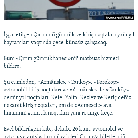
Русский
Українською
İşğal etilgen Qırımnıñ gümrük ve kiriş noqtaları yañı yıl
QOŞULIÑIZ!
bayramları vaqtında gece-kündüz çalışacaq.
Bunı «Qırım gümrükhanesi»niñ matbuat hızmeti
bildire.
RFE/RS bütün saytları
Şu cümleden, «Armânsk», «Canköy», «Perekop»
avtomobil kiriş noqtaları ve «Armânsk» ile «Canköy»
demir yol noqtaları, Kefe, Yalta, Kezlev ve Keriç deñiz
nezaret kiriş noqtaları, em de «Aqmescit» ava
limanınıñ gümrük noqtaları yañı rejimge keçe.
Evel bildirilgeni kibi, dekabr 26 künü avtomobil ve
avtobus stantsiyalarınıñ saipleri Qırımğa biletlerniñ