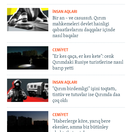
İNSAN AQLARI
Bir an – ve casussıñ. Qırım
mahkemeleri devlet hainligi
qabaatlavlarını daqqalar içinde
nasıl baqalar
CEMİYET
"Er kes qaça, er kes kete": cenk
Qırımdaki Rusiye turistlerine nasıl
barıp yetti
İNSAN AQLARI
"Qırım birdemligi" işini toqtattı,
tintüv ve tutuvlar ise Qırımda daa
çoq oldı
CEMİYET
"Haberlerge köre, yarıq bere
ekenler, amma biz bütünley