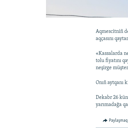
Aqmescitniñ de
aqçasını qaytar
«Kassalarda ne
tolu fiyatını q
neşirge müşter
Onıñ aytqanı k
Dekabr 26 künü
yarımadağa qat
Paylaşmaq