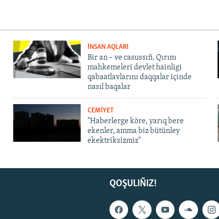
İNSAN AQLARI
Bir an – ve casussıñ. Qırım
mahkemeleri devlet hainligi
qabaatlavlarını daqqalar içinde
nasıl baqalar
CEMİYET
"Haberlerge köre, yarıq bere
ekenler, amma biz bütünley
ekektriksizmiz"
QOŞULIÑIZ!