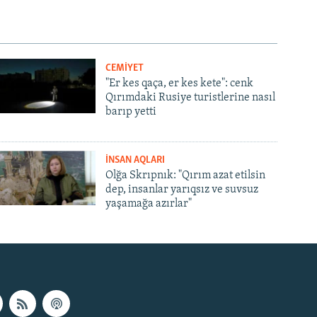
CEMİYET
"Er kes qaça, er kes kete": cenk
Qırımdaki Rusiye turistlerine nasıl
barıp yetti
İNSAN AQLARI
Olğa Skrıpnık: "Qırım azat etilsin
dep, insanlar yarıqsız ve suvsuz
yaşamağa azırlar"