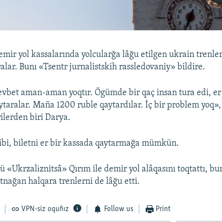
mir yol kassalarında yolcularğa lâğu etilgen ukrain trenler
alar. Bunı «Tsentr jurnalistskih rassledovaniy» bildire.
vbet aman-aman yoqtır. Ögümde bir qaç insan tura edi, er
aytaralar. Maña 1200 ruble qaytardılar. İç bir problem yoq»,
ilerden biri Darya.
ibi, biletni er bir kassada qaytarmağa mümkün.
 «Ukrzalіznitsâ» Qırım ile demir yol alâqasını toqtattı, bun
nağan halqara trenlerni de lâğu etti.
VPN-siz oquñız
Follow us
Print