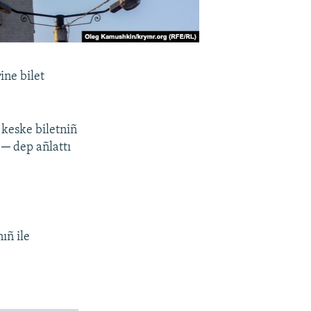
ine bilet
 keske biletniñ
 ─ dep añlattı
ıñ ile