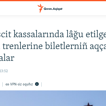
it kassalarında lâğu etilg
 trenlerine biletlerniñ aqç
alar
13:52
VPN-siz oquñız