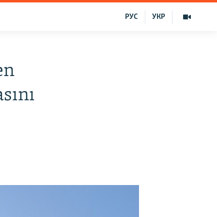
РУС
УКР
en
asını