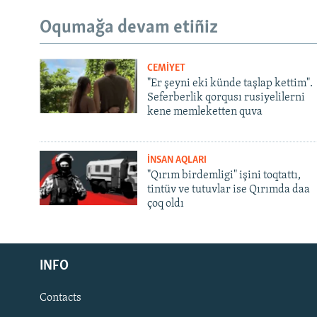
Oqumağa devam etiñiz
CEMİYET
"Er şeyni eki künde taşlap kettim".
Seferberlik qorqusı rusiyelilerni
kene memleketten quva
İNSAN AQLARI
"Qırım birdemligi" işini toqtattı,
tintüv ve tutuvlar ise Qırımda daa
çoq oldı
Русский
INFO
Українською
Contacts
QOŞULIÑIZ!