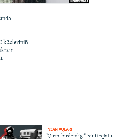
sında
O küçleriniñ
ukrain
i.
İNSAN AQLARI
"Qırım birdemligi" işini toqtattı,