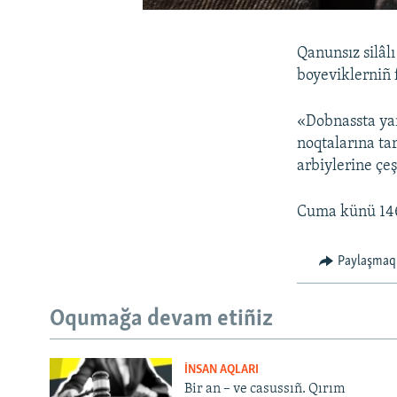
Qanunsız silâlı
boyeviklerniñ 
«Dobnassta yar
noqtalarına tar
arbiylerine çe
Cuma künü 146 
Paylaşmaq
Oqumağa devam etiñiz
İNSAN AQLARI
Bir an – ve casussıñ. Qırım