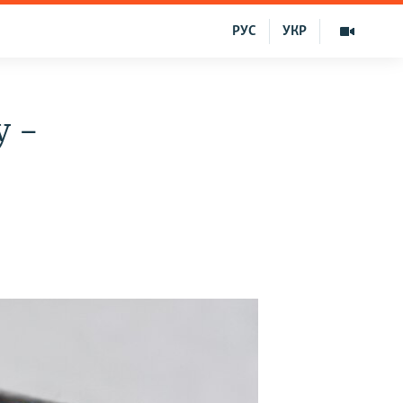
РУС
УКР
y –