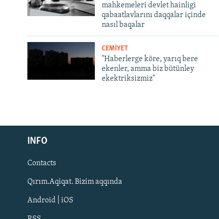
mahkemeleri devlet hainligi
qabaatlavlarını daqqalar içinde
nasıl baqalar
CEMİYET
"Haberlerge köre, yarıq bere
ekenler, amma biz bütünley
ekektriksizmiz"
Русский
INFO
Українською
Contacts
QOŞULIÑIZ!
Qırım.Aqiqat. Bizim aqqında
Android | iOS
RSS