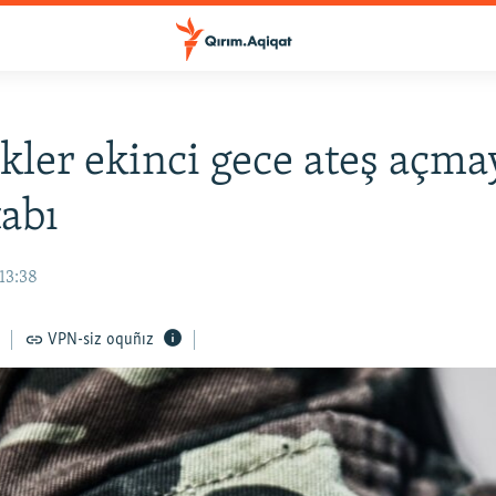
kler ekinci gece ateş açma
abı
13:38
VPN-siz oquñız