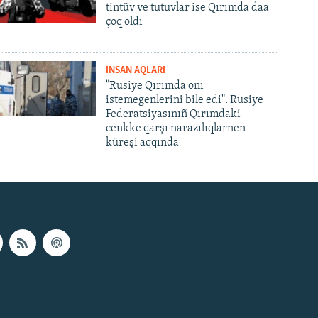
tintüv ve tutuvlar ise Qırımda daa
çoq oldı
İNSAN AQLARI
"Rusiye Qırımda onı
istemegenlerini bile edi". Rusiye
Federatsiyasınıñ Qırımdaki
cenkke qarşı narazılıqlarnen
küreşi aqqında