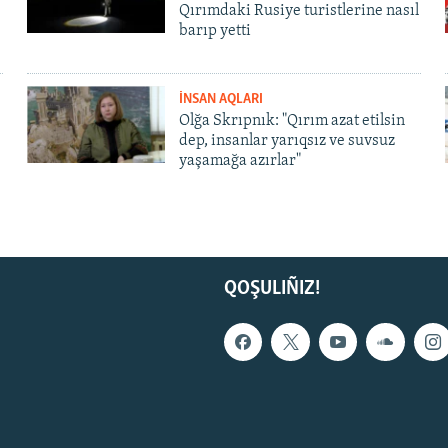
Qırımdaki Rusiye turistlerine nasıl
barıp yetti
İNSAN AQLARI
Olğa Skrıpnık: "Qırım azat etilsin
dep, insanlar yarıqsız ve suvsuz
yaşamağa azırlar"
QOŞULIÑIZ!