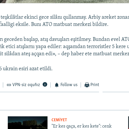
 teşkilâtlar ekinci gece silânı qullanmay. Arbiy areket zona
faalligi eksile. Bunı ATO matbuat merkezi bildire.
ı geceden başlap, atış davuşları eşitilmey. Bundan evel AT
ik etici atışlarnı yapa ediler: aqşamdan terroristler 5 kere 
şit silâdan ateş açqan edi», – dep haber ete matbuat merkez
ukrain esiri azat etildi.
VPN-siz oquñız
Follow us
Print
CEMİYET
"Er kes qaça, er kes kete": cenk