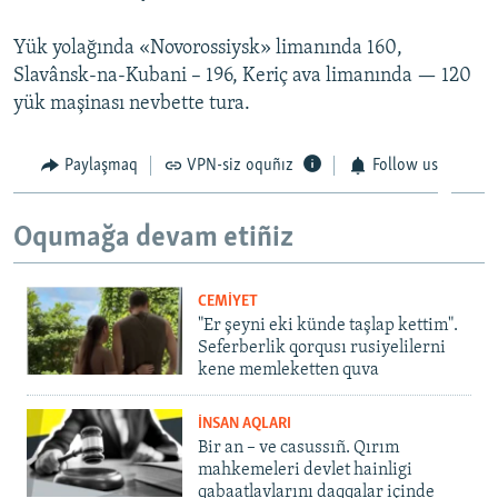
Русский
Yük yolağında «Novorossiysk» limanında 160,
Slavânsk-na-Kubani – 196, Keriç ava limanında — 120
Українською
yük maşinası nevbette tura.
QOŞULIÑIZ!
Paylaşmaq
VPN-siz oquñız
Follow us
Oqumağa devam etiñiz
RFE/RS bütün saytları
CEMİYET
"Er şeyni eki künde taşlap kettim".
Seferberlik qorqusı rusiyelilerni
kene memleketten quva
İNSAN AQLARI
Bir an – ve casussıñ. Qırım
mahkemeleri devlet hainligi
qabaatlavlarını daqqalar içinde