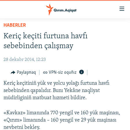
Link
açıqlığı
Esas
HABERLER
mündericege
HABERLER
Keriç keçiti furtuna havfı
qaytmaq
SİYASET
Baş
sebebinden çalışmay
İQTİSADİYAT
navigatsiyağa
qaytmaq
28 dekabr 2014, 12:23
CEMİYET
Qıdıruvğa
MEDENİYET
Paylaşmaq
VPN-siz oquñız
qaytmaq
İNSAN AQLARI
Keriç keçitiniñ yük ve yolcu yolağı furtuna havfı
sebebinden qapalıdır. Bunı Yekâne naqliyat
VİDEO
müdirliginiñ matbuat hızmeti bildire.
SÜRET
«Kavkaz» limanında 770 yengil ve 160 yük maşinası,
BLOGLAR
«Qırım» limanında – 160 yengil ve 29 yük maşinası
FİKİR
nevbetni bekley.