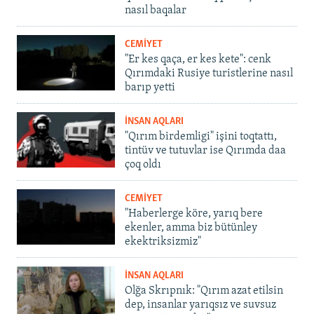
nasıl baqalar
CEMİYET
"Er kes qaça, er kes kete": cenk
Qırımdaki Rusiye turistlerine nasıl
barıp yetti
İNSAN AQLARI
"Qırım birdemligi" işini toqtattı,
tintüv ve tutuvlar ise Qırımda daa
çoq oldı
CEMİYET
"Haberlerge köre, yarıq bere
ekenler, amma biz bütünley
ekektriksizmiz"
İNSAN AQLARI
Olğa Skrıpnık: "Qırım azat etilsin
dep, insanlar yarıqsız ve suvsuz