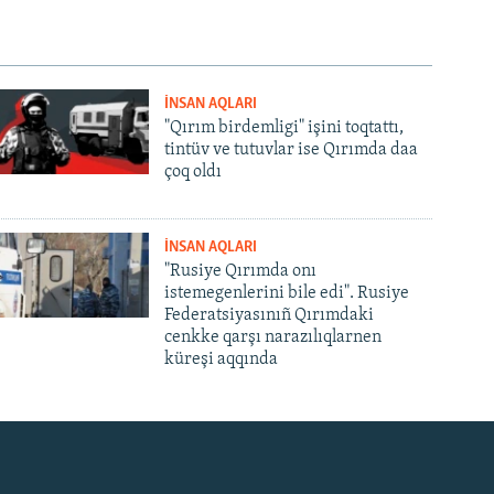
İNSAN AQLARI
"Qırım birdemligi" işini toqtattı,
tintüv ve tutuvlar ise Qırımda daa
çoq oldı
İNSAN AQLARI
"Rusiye Qırımda onı
istemegenlerini bile edi". Rusiye
Federatsiyasınıñ Qırımdaki
cenkke qarşı narazılıqlarnen
küreşi aqqında