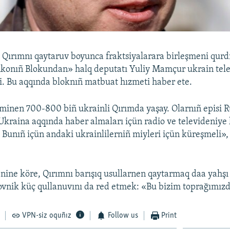
Qırımnı qaytaruv boyunca fraktsiyalarara birleşmeni qurdı
nkonıñ Blokundan» halq deputatı Yuliy Mamçur ukrain tel
di. Bu aqqında bloknıñ matbuat hızmeti haber ete.
minen 700-800 biñ ukrainli Qırımda yaşay. Olarnıñ episi R
 Ukraina aqqında haber almaları içün radio ve televideniye
. Bunıñ içün andaki ukrainlilerniñ miyleri içün küreşmeli», 
nine köre, Qırımnı barışıq usullarnen qaytarmaq daa yahşı 
nik küç qullanuvını da red etmek: «Bu bizim toprağımızd
VPN-siz oquñız
Follow us
Print