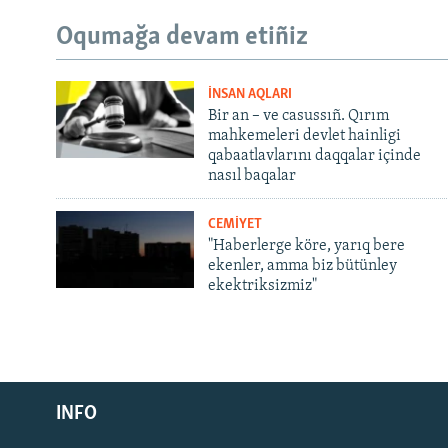
Oqumağa devam etiñiz
İNSAN AQLARI
Bir an – ve casussıñ. Qırım
mahkemeleri devlet hainligi
qabaatlavlarını daqqalar içinde
nasıl baqalar
CEMİYET
"Haberlerge köre, yarıq bere
ekenler, amma biz bütünley
ekektriksizmiz"
Русский
INFO
Українською