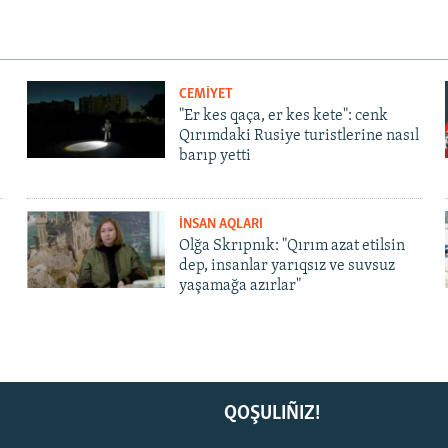
CEMİYET
"Er kes qaça, er kes kete": cenk
Qırımdaki Rusiye turistlerine nasıl
barıp yetti
İNSAN AQLARI
Olğa Skrıpnık: "Qırım azat etilsin
dep, insanlar yarıqsız ve suvsuz
yaşamağa azırlar"
QOŞULIÑIZ!