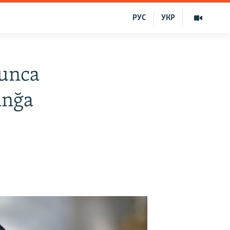
РУС
УКР
yunca
anğa