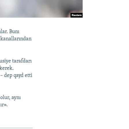
lar. Bunı
ekanallarından
usiye tarafdarı
 kerek.
– dep qayd etti
olur, aynı
ır».