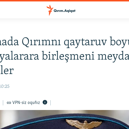
ada Qırımnı qaytaruv bo
iyalarara birleşmeni meyd
ler
10:25
VPN-siz oquñız