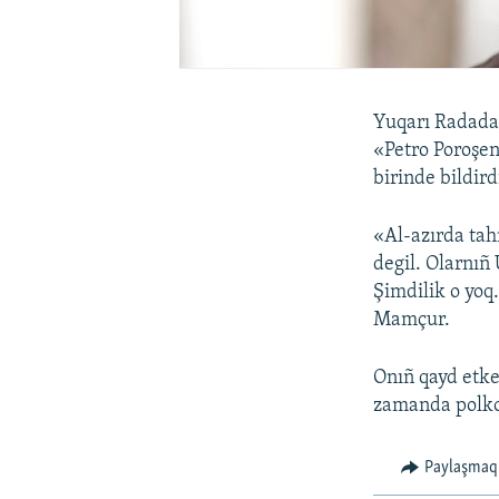
Yuqarı Radada 
«Petro Poroşe
birinde bildir
«Al-azırda tah
degil. Olarnıñ
Şimdilik o yoq
Mamçur.
Onıñ qayd etke
zamanda polkov
Paylaşmaq