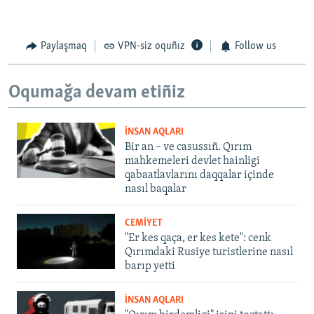
Paylaşmaq
VPN-siz oquñız
Follow us
Oqumağa devam etiñiz
İNSAN AQLARI
Bir an – ve casussıñ. Qırım
mahkemeleri devlet hainligi
qabaatlavlarını daqqalar içinde
nasıl baqalar
CEMİYET
"Er kes qaça, er kes kete": cenk
Qırımdaki Rusiye turistlerine nasıl
barıp yetti
İNSAN AQLARI