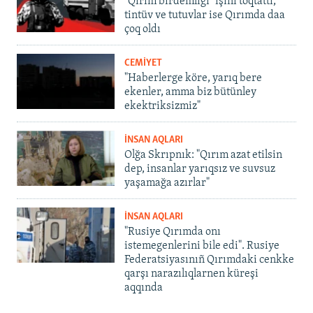
"Qırım birdemligi" işini toqtattı,
tintüv ve tutuvlar ise Qırımda daa
çoq oldı
CEMİYET
"Haberlerge köre, yarıq bere
ekenler, amma biz bütünley
ekektriksizmiz"
İNSAN AQLARI
Olğa Skrıpnık: "Qırım azat etilsin
dep, insanlar yarıqsız ve suvsuz
yaşamağa azırlar"
İNSAN AQLARI
"Rusiye Qırımda onı
istemegenlerini bile edi". Rusiye
Federatsiyasınıñ Qırımdaki cenkke
qarşı narazılıqlarnen küreşi
aqqında