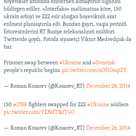
boyevikler arasında esirlernen almaştıruv olğanını
bildirgen ediler. «İnterfaks» malümatına köre, 150
ukrain arbiyi ve 222 esir alınğan boyevikniñ azat
etilmesi planlaştırıla edi. Bundan ğayrı, vaqia yeriniñ
fotoresimlerini RT Rusiye telekanalınıñ mühbiri
Twitterde qoydı. Fotoda siyasetçi Viktor Medvedçuk da
bar.
Prisoner swap between
#Ukraine
and
#Donetsk
people's republic begins.
pic.twitter.com/aOf1OoqiZT
— Roman Kosarev (@Kosarev_RT)
December 26, 2014
150
#DNR
fighters swapped for 222
#Ukraine
soldiers
pic.twitter.com/YENdTBdTGO
— Roman Kosarev (@Kosarev_RT)
December 26, 2014