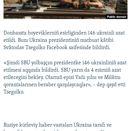
Русский
Українською
Donbassta boyeviklerniñ esirliginden 146 ukrainli azat
QOŞULIÑIZ!
etildi. Bunı Ukraina prezidentiniñ matbuat kâtibi
Svâtoslav Tsegolko Facebook saifesinde bildirdi.
«Şimdi SBU yolbaşçısı prezidentke 146 ukrainliniñ azat
RFE/RS bütün saytları
etilmesi aqqında bildirdi. SBU yarın da 4 esirniñ azat
etilecegini bekley. Olarnıñ episi Yañı yılnı ve Milâtnı
qorantalarınen beraber qarşılaycaqlar», – dep qayd etti
Tsegolko.
Rusiye kütleviy haber vastaları Ukraina tarafı ve