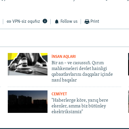
VPN-siz oquñız
Follow us
Print
İNSAN AQLARI
Bir an – ve casussıñ. Qırım
mahkemeleri devlet hainligi
qabaatlavlarını daqqalar içinde
nasıl baqalar
CEMİYET
"Haberlerge köre, yarıq bere
ekenler, amma biz bütünley
ekektriksizmiz"