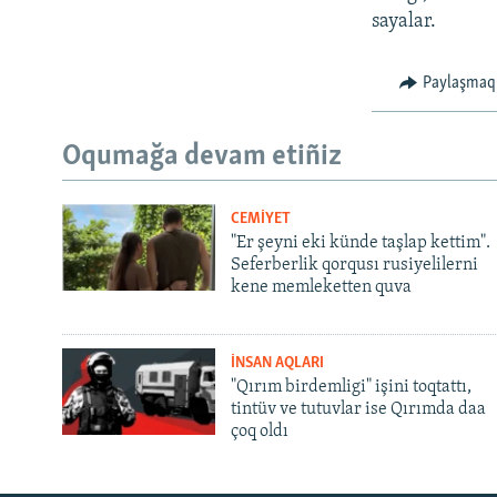
sayalar.
Paylaşmaq
Oqumağa devam etiñiz
CEMİYET
"Er şeyni eki künde taşlap kettim".
Seferberlik qorqusı rusiyelilerni
kene memleketten quva
İNSAN AQLARI
"Qırım birdemligi" işini toqtattı,
tintüv ve tutuvlar ise Qırımda daa
çoq oldı
Русский