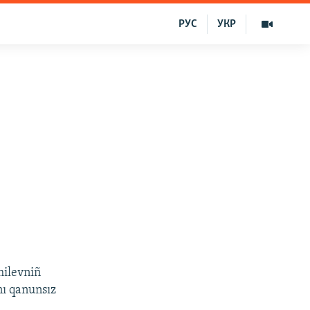
РУС
УКР
milevniñ
nı qanunsız