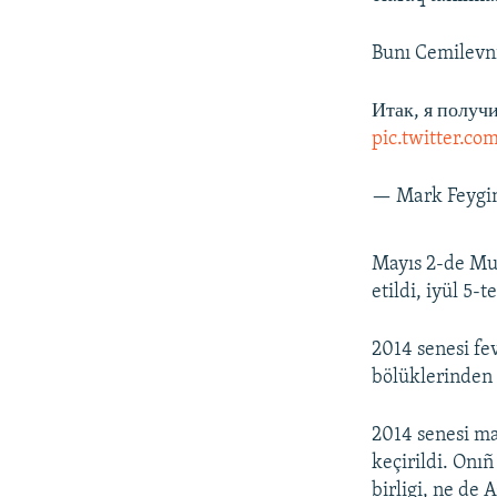
Bunı Cemilevni
Итак, я получ
pic.twitter.c
— Mark Feygi
Mayıs 2-de Mus
etildi, iyül 5-
2014 senesi fe
bölüklerinden a
2014 senesi m
keçirildi. Onı
birligi, ne de 