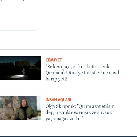
CEMİYET
"Er kes qaça, er kes kete": cenk
Qırımdaki Rusiye turistlerine nasıl
barıp yetti
İNSAN AQLARI
Olğa Skrıpnık: "Qırım azat etilsin
dep, insanlar yarıqsız ve suvsuz
yaşamağa azırlar"