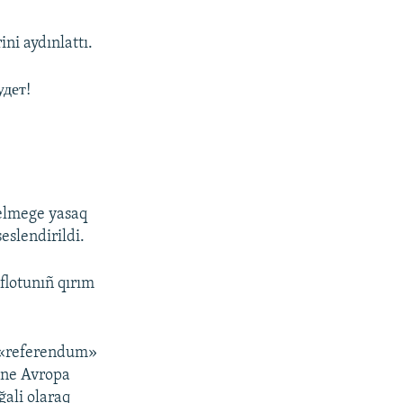
ni aydınlattı.
удет!
kelmege yasaq
eslendirildi.
flotunıñ qırım
a «referendum»
, ne Avropa
ğali olaraq