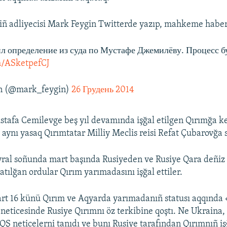
ñ adliyecisi Mark Feygin Twitterde yazıp, mahkeme haberi
ил определение из суда по Мустафе Джемилёву. Процесс б
om/ASketpefCJ
n (@mark_feygin)
26 Грудень 2014
tafa Cemilevge beş yıl devamında işğal etilgen Qırımğa 
te aynı yasaq Qırımtatar Milliy Meclis reisi Refat Çubarovğa s
vral soñunda mart başında Rusiyeden ve Rusiye Qara deñiz 
tılğan ordular Qırım yarımadasını işğal ettiler.
art 16 künü Qırım ve Aqyarda yarımadanıñ statusı aqqınd
ñ neticesinde Rusiye Qırımnı öz terkibine qoştı. Ne Ukraina
AQŞ neticelerni tanıdı ve bunı Rusiye tarafından Qırımnıñ iş