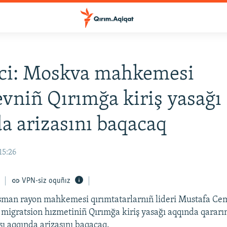
eci: Moskva mahkemesi
vniñ Qırımğa kiriş yasağı
a arizasını baqacaq
15:26
VPN-siz oquñız
man rayon mahkemesi qırımtatarlarnıñ lideri Mustafa Ce
 migratsion hızmetiniñ Qırımğa kiriş yasağı aqqında qararı
sı aqqında arizasını baqacaq.