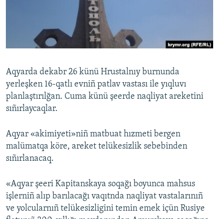
Русский
Українською
QOŞULIÑIZ!
Aqyarda dekabr 26 künü Hrustalnıy burnunda
yerleşken 16-qatlı evniñ patlav vastası ile yıqluvı
planlaştırılğan. Cuma künü şeerde naqliyat areketini
RFE/RS bütün saytları
sıñırlaycaqlar.
Aqyar «akimiyeti»niñ matbuat hızmeti bergen
malümatqa köre, areket telükesizlik sebebinden
sıñırlanacaq.
«Aqyar şeeri Kapitanskaya soqağı boyunca mahsus
işlerniñ alıp barılacağı vaqıtnda naqliyat vastalarınıñ
ve yolcularnıñ telükesizligini temin emek içün Rusiye