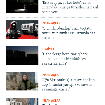
"Er kes qaça, er kes kete": cenk
Qırımdaki Rusiye turistlerine nasıl
barıp yetti
İNSAN AQLARI
"Qırım birdemligi" işini toqtattı,
tintüv ve tutuvlar ise Qırımda daa
çoq oldı
CEMİYET
"Haberlerge köre, yarıq bere
ekenler, amma biz bütünley
ekektriksizmiz"
İNSAN AQLARI
Olğa Skrıpnık: "Qırım azat etilsin
dep, insanlar yarıqsız ve suvsuz
yaşamağa azırlar"
İNSAN AQLARI