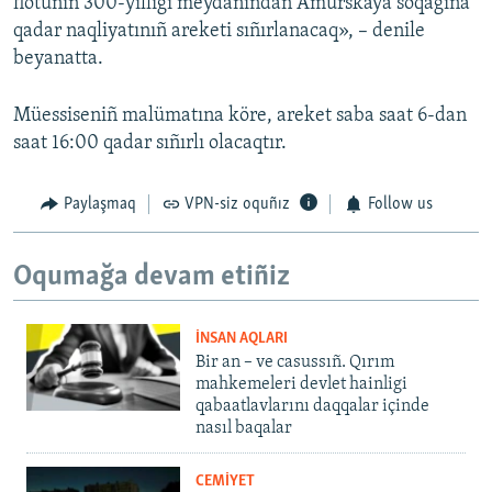
flotunıñ 300-yıllığı meydanından Amurskaya soqağına
qadar naqliyatınıñ areketi sıñırlanacaq», – denile
beyanatta.
Müessiseniñ malümatına köre, areket saba saat 6-dan
saat 16:00 qadar sıñırlı olacaqtır.
Paylaşmaq
VPN-siz oquñız
Follow us
Oqumağa devam etiñiz
İNSAN AQLARI
Bir an – ve casussıñ. Qırım
mahkemeleri devlet hainligi
qabaatlavlarını daqqalar içinde
nasıl baqalar
CEMİYET