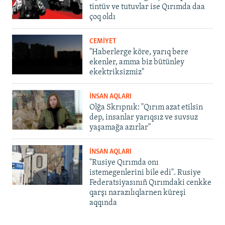
tintüv ve tutuvlar ise Qırımda daa
çoq oldı
CEMİYET
"Haberlerge köre, yarıq bere
ekenler, amma biz bütünley
ekektriksizmiz"
İNSAN AQLARI
Olğa Skrıpnık: "Qırım azat etilsin
dep, insanlar yarıqsız ve suvsuz
yaşamağa azırlar"
İNSAN AQLARI
"Rusiye Qırımda onı
istemegenlerini bile edi". Rusiye
Federatsiyasınıñ Qırımdaki cenkke
qarşı narazılıqlarnen küreşi
aqqında