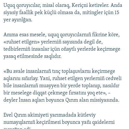
Uquq qoruyıcılar, misal olaraq, Keriçni ketireler. Anda
siyasiy faallik pek küçlü olmasa da, mitingler içün 15
yer ayırılğan.
Amma esas mesele, uquq qoruyıcılarnıñ fikrine köre,
«ruhset etilgen» yerlerniñ sayısında degil de,
tedbirlerniñ insanlar içün oñaytlı yerlerde keçirmege
yasaq etilmesinde saqlıdır.
«Bu avale insanlarnıñ tınç toplaşuvlarnı keçirmege
aqlarını sıñırlay. Yani, ruhset etilgen yerlerniñ cedveli
bile insanlarnıñ muayyen bir yerde toplanıp, nasıldır
bir meselege diqqat çekmege fırsatını yoq ete», –
deyler İnsan aqları boyunca Qırım alan missiyasında.
Evel Qırım akimiyeti yarımadada kütleviy
numayışlarnıñ keçirilmesi boyunca yañı qaidelerni