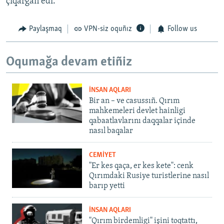
çıqarğan edi.
Paylaşmaq
VPN-siz oquñız
Follow us
Oqumağa devam etiñiz
İNSAN AQLARI
Bir an – ve casussıñ. Qırım
mahkemeleri devlet hainligi
qabaatlavlarını daqqalar içinde
nasıl baqalar
CEMİYET
"Er kes qaça, er kes kete": cenk
Qırımdaki Rusiye turistlerine nasıl
barıp yetti
İNSAN AQLARI
"Qırım birdemligi" işini toqtattı,