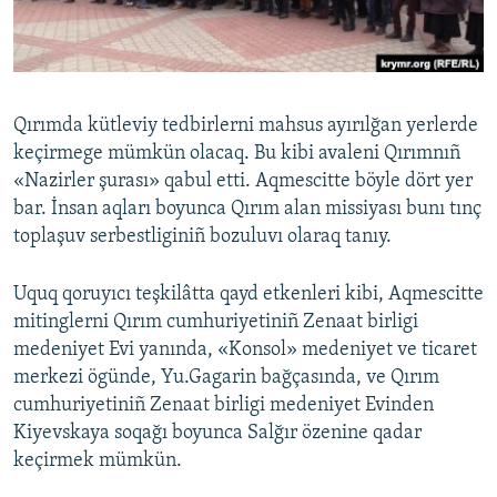
Русский
Українською
Qırımda kütleviy tedbirlerni mahsus ayırılğan yerlerde
QOŞULIÑIZ!
keçirmege mümkün olacaq. Bu kibi avaleni Qırımnıñ
«Nazirler şurası» qabul etti. Aqmescitte böyle dört yer
bar. İnsan aqları boyunca Qırım alan missiyası bunı tınç
toplaşuv serbestliginiñ bozuluvı olaraq tanıy.
RFE/RS bütün saytları
Uquq qoruyıcı teşkilâtta qayd etkenleri kibi, Aqmescitte
mitinglerni Qırım cumhuriyetiniñ Zenaat birligi
medeniyet Evi yanında, «Konsol» medeniyet ve ticaret
merkezi ögünde, Yu.Gagarin bağçasında, ve Qırım
cumhuriyetiniñ Zenaat birligi medeniyet Evinden
Kiyevskaya soqağı boyunca Salğır özenine qadar
keçirmek mümkün.