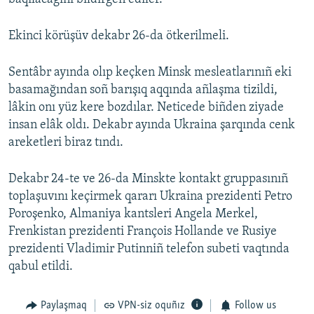
Ekinci körüşüv dekabr 26-da ötkerilmeli.
Sentâbr ayında olıp keçken Minsk mesleatlarınıñ eki
basamağından soñ barışıq aqqında añlaşma tizildi,
lâkin onı yüz kere bozdılar. Neticede biñden ziyade
insan elâk oldı. Dekabr ayında Ukraina şarqında cenk
areketleri biraz tındı.
Dekabr 24-te ve 26-da Minskte kontakt gruppasınıñ
toplaşuvını keçirmek qararı Ukraina prezidenti Petro
Poroşenko, Almaniya kantsleri Angela Merkel,
Frenkistan prezidenti François Hollande ve Rusiye
prezidenti Vladimir Putinniñ telefon subeti vaqtında
qabul etildi.
Paylaşmaq
VPN-siz oquñız
Follow us