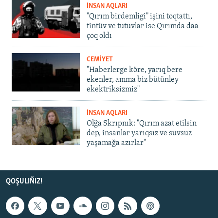
İNSAN AQLARI
"Qırım birdemligi" işini toqtattı,
tintüv ve tutuvlar ise Qırımda daa
çoq oldı
CEMİYET
"Haberlerge köre, yarıq bere
ekenler, amma biz bütünley
ekektriksizmiz"
İNSAN AQLARI
Olğa Skrıpnık: "Qırım azat etilsin
dep, insanlar yarıqsız ve suvsuz
yaşamağa azırlar"
QOŞULIÑIZ!