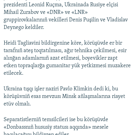
prezidenti Leonid Kuçma, Ukrainada Rusiye elçisi
Русский
Mihail Zurabov ve «DNR» ve «LNR»
gruppirovkalarınıñ vekilleri Denis Puşilin ve Vladislav
Українською
Deynego keldiler.
QOŞULIÑIZ!
Heidi Tagliavini bildirgenine köre, körüşüvde er bir
tarafnıñ ateş toqtatılması, ağır tehnika çekilmesi, esir
alınğan adamlarnıñ azat etilmesi, boyevikler zapt
etken topraqlarğa gumanitar yük yetkizmesi muzakere
RFE/RS bütün saytları
etilecek.
Ukraina tışqı işler naziri Pavlo Klimkin dedi ki, bu
körüşüvniñ esas mevzusı Minsk añlaşmalarına riayet
etüv olmalı.
Separatistlerniñ temsilcileri ise bu körüşüvde
«Donbassnıñ hususiy statusı aqqında» mesele
baqılacağını bildirgen ediler.