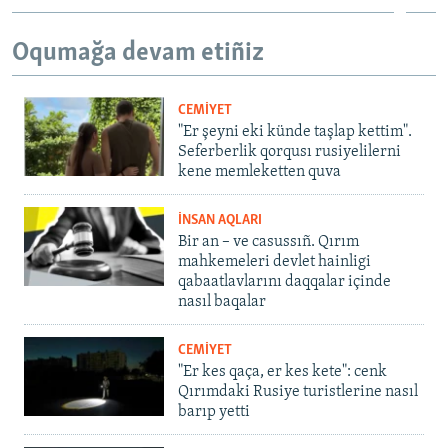
Oqumağa devam etiñiz
CEMİYET
"Er şeyni eki künde taşlap kettim".
Seferberlik qorqusı rusiyelilerni
kene memleketten quva
İNSAN AQLARI
Bir an – ve casussıñ. Qırım
mahkemeleri devlet hainligi
qabaatlavlarını daqqalar içinde
nasıl baqalar
CEMİYET
"Er kes qaça, er kes kete": cenk
Qırımdaki Rusiye turistlerine nasıl
barıp yetti