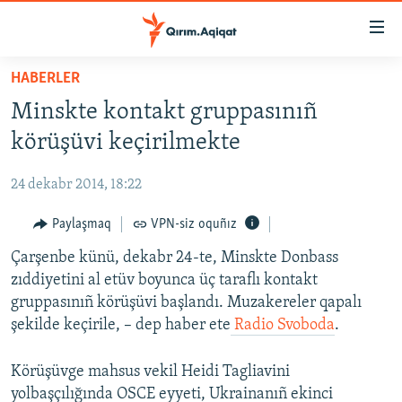
Link
açıqlığı
Esas
HABERLER
mündericege
HABERLER
Minskte kontakt gruppasınıñ
qaytmaq
SİYASET
Baş
körüşüvi keçirilmekte
İQTİSADİYAT
navigatsiyağa
qaytmaq
24 dekabr 2014, 18:22
CEMİYET
Qıdıruvğa
MEDENİYET
Paylaşmaq
VPN-siz oquñız
qaytmaq
İNSAN AQLARI
Çarşenbe künü, dekabr 24-te, Minskte Donbass
zıddiyetini al etüv boyunca üç taraflı kontakt
VİDEO
gruppasınıñ körüşüvi başlandı. Muzakereler qapalı
SÜRET
şekilde keçirile, – dep haber ete
Radio Svoboda
.
BLOGLAR
Körüşüvge mahsus vekil Heidi Tagliavini
FİKİR
yolbaşçılığında OSCE eyyeti, Ukrainanıñ ekinci