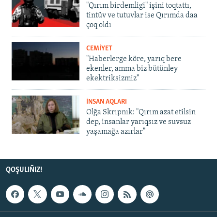
"Qırım birdemligi" işini toqtattı,
tintüv ve tutuvlar ise Qırımda daa
çoq oldı
CEMİYET
"Haberlerge köre, yarıq bere
ekenler, amma biz bütünley
ekektriksizmiz"
İNSAN AQLARI
Olğa Skrıpnık: "Qırım azat etilsin
dep, insanlar yarıqsız ve suvsuz
yaşamağa azırlar"
QOŞULIÑIZ!