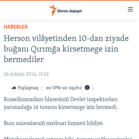
Link
açıqlığı
Esas
HABERLER
mündericege
HABERLER
Herson vilâyetinden 10-dan ziyade
qaytmaq
SİYASET
Baş
buğanı Qırımğa kirsetmege izin
İQTİSADİYAT
navigatsiyağa
bermediler
qaytmaq
CEMİYET
Qıdıruvğa
24 dekabr 2014, 13:32
MEDENİYET
qaytmaq
Paylaşmaq
VPN-siz oquñız
İNSAN AQLARI
Rosselhoznadzor İdaresiniñ Devlet inspektorları
VİDEO
yarımadağa 14 tuvarnı kirsetmege izin bermedi.
SÜRET
BLOGLAR
Bunı müessiseniñ matbuat hızmeti bildire.
FİKİR