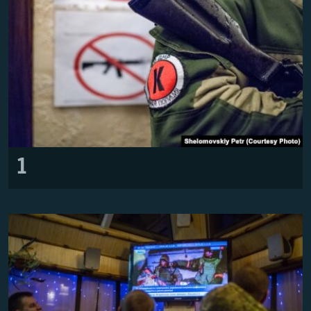
Русский
Українською
QOŞULIÑIZ!
RFE/RS bütün saytları
1