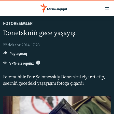
Link
açıqlığı
Esas
FOTORESİMLER
mündericege
HABERLER
Donetskniñ gece yaşayışı
qaytmaq
SİYASET
Baş
İQTİSADİYAT
navigatsiyağa
22 dekabr 2014, 17:23
qaytmaq
Paylaşmaq
CEMİYET
Qıdıruvğa
MEDENİYET
VPN-siz oquñız
qaytmaq
İNSAN AQLARI
Fotomuhbir Petr Şelomovskiy Donetskni ziyaret etip,
VİDEO
şeerniñ gecedeki yaşayışını fotoğa çıqardı
SÜRET
BLOGLAR
FİKİR