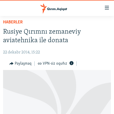
Link
açıqlığı
Esas
HABERLER
mündericege
HABERLER
Rusiye Qırımnı zemaneviy
qaytmaq
SİYASET
Baş
aviatehnika ile donata
İQTİSADİYAT
navigatsiyağa
qaytmaq
22 dekabr 2014, 15:22
CEMİYET
Qıdıruvğa
MEDENİYET
Paylaşmaq
VPN-siz oquñız
qaytmaq
İNSAN AQLARI
VİDEO
SÜRET
BLOGLAR
FİKİR