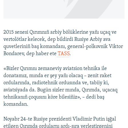
Русский
Українською
2015 senesi Qırımnıñ arbiy bölüklerine yañı uçaq ve
QOŞULIÑIZ!
vertolötlar kelecek, dep bildirdi Rusiye Arbiy ava
quvetleriniñ baş komandanı, general-polkovnik Viktor
Bondarev, dep haber ete
TASS
.
RFE/RS bütün saytları
«Bizler Qırımnı zemaneviy aviatsion tehnika ile
donatamız, mında er şey yañı olacaq – zenit raket
ordularında, radiotehnik ordusında ve, tabiiy ki,
aviatsiyada da. Bugün sizler mında, Qırımda, uçacaq
tehnikanıñ çoqusını köre bilesiñiz», – dedi baş
komandan.
Noyabr 24-te Rusiye prezidenti Vladimir Putin işğal
etilgen Qırımda ordularnı ardı-sıra yerleştirgenini