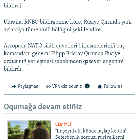
bildirdi.
Ukraina RNBO bildirgenine köre, Rusiye Qırımda yañı
aviatsiya tümeniniñ bölügini şekillendire.
Avropada NATO silâlı quvetleri birleşmeleriniñ baş
komandanı general Filipp Bridlav Qırımda Rusiye
ordusınıñ yerleşmesi sebebinden qasevetlengenini
bildirdi.
Paylaşmaq
VPN-siz oquñız
Follow us
Oqumağa devam etiñiz
CEMİYET
"Er şeyni eki künde taşlap kettim".
Seferberlik qorqusı rusiyelilerni