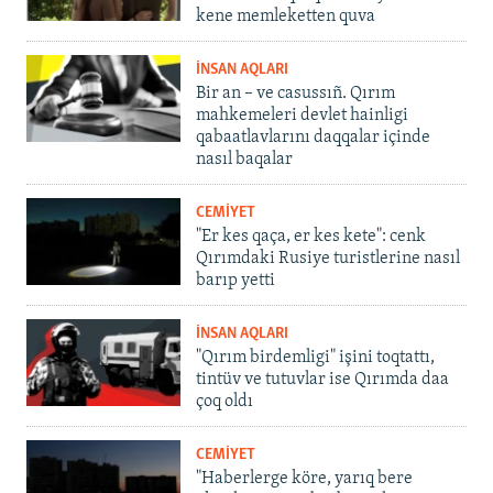
kene memleketten quva
İNSAN AQLARI
Bir an – ve casussıñ. Qırım
mahkemeleri devlet hainligi
qabaatlavlarını daqqalar içinde
nasıl baqalar
CEMİYET
"Er kes qaça, er kes kete": cenk
Qırımdaki Rusiye turistlerine nasıl
barıp yetti
İNSAN AQLARI
"Qırım birdemligi" işini toqtattı,
tintüv ve tutuvlar ise Qırımda daa
çoq oldı
CEMİYET
"Haberlerge köre, yarıq bere