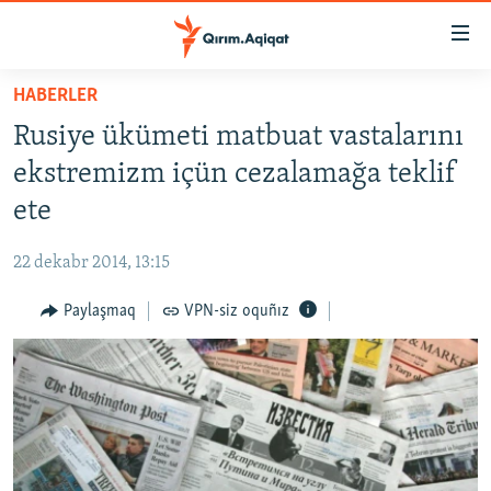
Link
açıqlığı
Esas
HABERLER
mündericege
HABERLER
Rusiye ükümeti matbuat vastalarını
qaytmaq
SİYASET
Baş
ekstremizm içün cezalamağa teklif
İQTİSADİYAT
navigatsiyağa
ete
qaytmaq
CEMİYET
Qıdıruvğa
22 dekabr 2014, 13:15
MEDENİYET
qaytmaq
Paylaşmaq
VPN-siz oquñız
İNSAN AQLARI
VİDEO
SÜRET
BLOGLAR
FİKİR