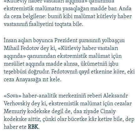
«Kütleviy haber vastaları aqqında» qanunında
ekstremistik malümatnı yasaqlağan madde bar. Anda
da ceza belgilene: bunıñ kibi malümat kütleviy haber
vastasınıñ faaliyetini toqtata bile.
İnsan aqları boyunca Prezident şurasınıñ yolbaşçısı
Mihail Fedotov dey ki, «Kütleviy haber vastaları
aqqında» qanunından ekstremistik malümat içün
mesüliet aqqında madde alınsa, ükümetniñ işbu
teşebbüsi doğrudır. Fedotovnıñ qayd etkenine köre, eki
ceza Anayasağa zıt kele.
«Sova» haber-analitik merkeziniñ reberi Aleksandr
Verhovskiy dey ki, ekstremistik malümat içün cezalar
Memuriy kodekske degil de, daa ziyade Cinaiy
kodekske aittir, çünki olar bücetke kâr ketire bile, dep
haber ete
RBK
.