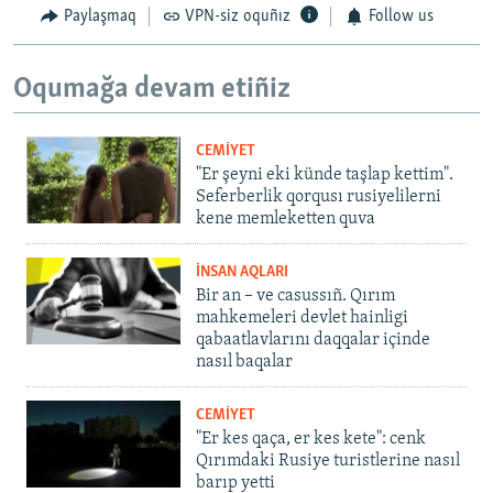
Paylaşmaq
VPN-siz oquñız
Follow us
Oqumağa devam etiñiz
CEMİYET
"Er şeyni eki künde taşlap kettim".
Seferberlik qorqusı rusiyelilerni
kene memleketten quva
İNSAN AQLARI
Bir an – ve casussıñ. Qırım
mahkemeleri devlet hainligi
qabaatlavlarını daqqalar içinde
nasıl baqalar
CEMİYET
"Er kes qaça, er kes kete": cenk
Qırımdaki Rusiye turistlerine nasıl
barıp yetti