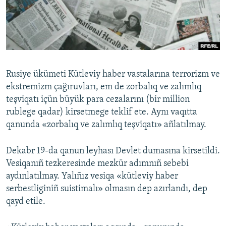
Русский
Українською
QOŞULIÑIZ!
Rusiye ükümeti Kütleviy haber vastalarına terrorizm ve
ekstremizm çağıruvları, em de zorbalıq ve zalımlıq
teşviqatı içün büyük para cezalarını (bir million
RFE/RS bütün saytları
rublege qadar) kirsetmege teklif ete. Aynı vaqıtta
qanunda «zorbalıq ve zalımlıq teşviqatı» añlatılmay.
Dekabr 19-da qanun leyhası Devlet dumasına kirsetildi.
Vesiqanıñ tezkeresinde mezkür adımnıñ sebebi
aydınlatılmay. Yalıñız vesiqa «kütleviy haber
serbestliginiñ suistimalı» olmasın dep azırlandı, dep
qayd etile.