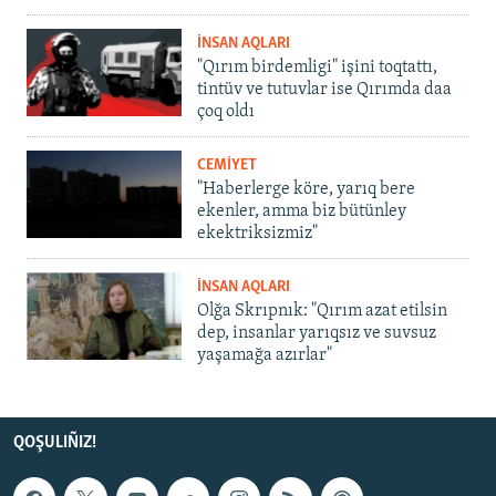
İNSAN AQLARI
"Qırım birdemligi" işini toqtattı,
tintüv ve tutuvlar ise Qırımda daa
çoq oldı
CEMİYET
"Haberlerge köre, yarıq bere
ekenler, amma biz bütünley
ekektriksizmiz"
İNSAN AQLARI
Olğa Skrıpnık: "Qırım azat etilsin
dep, insanlar yarıqsız ve suvsuz
yaşamağa azırlar"
QOŞULIÑIZ!