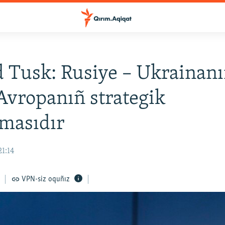
 Tusk: Rusiye – Ukrainan
 Avropanıñ strategik
masıdır
21:14
VPN-siz oquñız