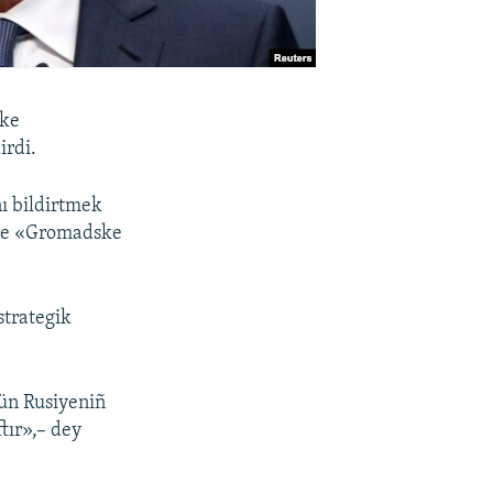
tke
irdi.
nı bildirtmek
ete «Gromadske
strategik
ün Rusiyeniñ
tır»,– dey