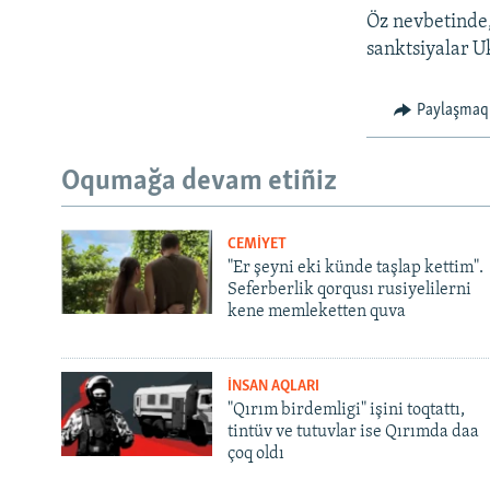
Öz nevbetinde
sanktsiyalar U
Paylaşmaq
Oqumağa devam etiñiz
CEMİYET
"Er şeyni eki künde taşlap kettim".
Seferberlik qorqusı rusiyelilerni
kene memleketten quva
İNSAN AQLARI
"Qırım birdemligi" işini toqtattı,
tintüv ve tutuvlar ise Qırımda daa
çoq oldı