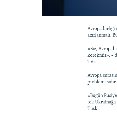
Avropa birligi
azırlanmalı. B
«Biz, Avropalı
kerekmiz», – d
TV».
Avropa şurasın
problemasıdır.
«Bugün Rusiye 
tek Ukrainağa 
Tusk.