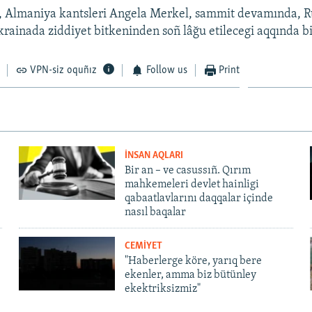
, Almaniya kantsleri Angela Merkel, sammit devamında, Ru
krainada ziddiyet bitkeninden soñ lâğu etilecegi aqqında bi
VPN-siz oquñız
Follow us
Print
İNSAN AQLARI
Bir an – ve casussıñ. Qırım
mahkemeleri devlet hainligi
qabaatlavlarını daqqalar içinde
nasıl baqalar
CEMİYET
"Haberlerge köre, yarıq bere
ekenler, amma biz bütünley
ekektriksizmiz"