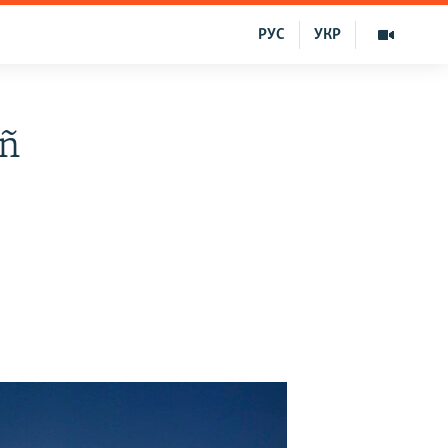
РУС
УКР
ıñ