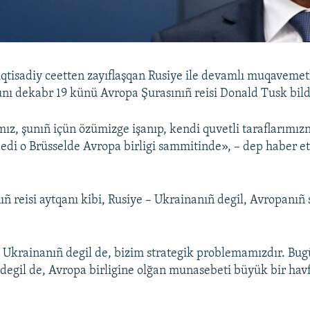
 iqtisadiy ceetten zayıflaşqan Rusiye ile devamlı muqaveme
unı dekabr 19 künü Avropa Şurasınıñ reisi Donald Tusk bild
mız, şunıñ içün özümizge işanıp, kendi quvetli taraflarımız
edi o Brüsselde Avropa birligi sammitinde», – dep haber 
ıñ reisi aytqanı kibi, Rusiye – Ukrainanıñ degil, Avropanıñ 
Ukrainanıñ degil de, bizim strategik problemamızdır. Bug
degil de, Avropa birligine olğan munasebeti büyük bir havf