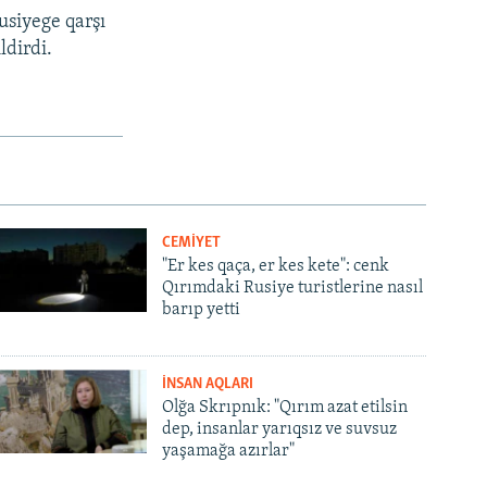
siyege qarşı
ldirdi.
CEMİYET
"Er kes qaça, er kes kete": cenk
Qırımdaki Rusiye turistlerine nasıl
barıp yetti
İNSAN AQLARI
Olğa Skrıpnık: "Qırım azat etilsin
dep, insanlar yarıqsız ve suvsuz
yaşamağa azırlar"