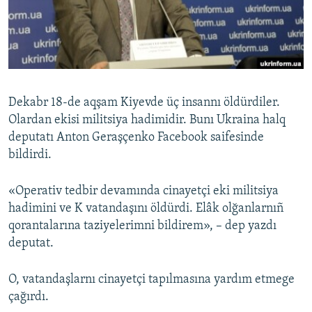
Русский
Українською
QOŞULIÑIZ!
Dekabr 18-de aqşam Kiyevde üç insannı öldürdiler.
Olardan ekisi militsiya hadimidir. Bunı Ukraina halq
deputatı Anton Geraşçenko Facebook saifesinde
RFE/RS bütün saytları
bildirdi.
«Operativ tedbir devamında cinayetçi eki militsiya
hadimini ve K vatandaşını öldürdi. Elâk olğanlarnıñ
qorantalarına taziyelerimni bildirem», – dep yazdı
deputat.
O, vatandaşlarnı cinayetçi tapılmasına yardım etmege
çağırdı.