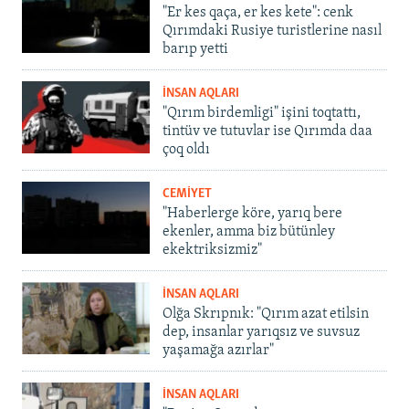
"Er kes qaça, er kes kete": cenk
Qırımdaki Rusiye turistlerine nasıl
barıp yetti
İNSAN AQLARI
"Qırım birdemligi" işini toqtattı,
tintüv ve tutuvlar ise Qırımda daa
çoq oldı
CEMİYET
"Haberlerge köre, yarıq bere
ekenler, amma biz bütünley
ekektriksizmiz"
İNSAN AQLARI
Olğa Skrıpnık: "Qırım azat etilsin
dep, insanlar yarıqsız ve suvsuz
yaşamağa azırlar"
İNSAN AQLARI