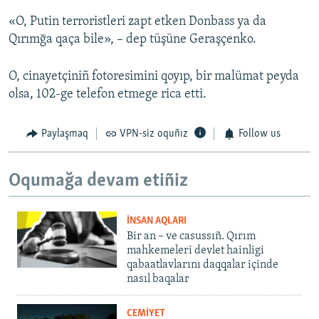
«O, Putin terroristleri zapt etken Donbass ya da
Qırımğa qaça bile», – dep tüşüne Geraşçenko.
O, cinayetçiniñ fotoresimini qoyıp, bir malümat peyda
olsa, 102-ge telefon etmege rica etti.
Paylaşmaq
VPN-siz oquñız
Follow us
Oqumağa devam etiñiz
İNSAN AQLARI
Bir an – ve casussıñ. Qırım
mahkemeleri devlet hainligi
qabaatlavlarını daqqalar içinde
nasıl baqalar
CEMİYET