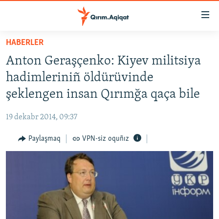
Link
açıqlığı
Esas
HABERLER
mündericege
HABERLER
Anton Geraşçenko: Kiyev militsiya
qaytmaq
SİYASET
Baş
hadimleriniñ öldürüvinde
İQTİSADİYAT
navigatsiyağa
şeklengen insan Qırımğa qaça bile
qaytmaq
CEMİYET
Qıdıruvğa
19 dekabr 2014, 09:37
MEDENİYET
qaytmaq
Paylaşmaq
VPN-siz oquñız
İNSAN AQLARI
VİDEO
SÜRET
BLOGLAR
FİKİR