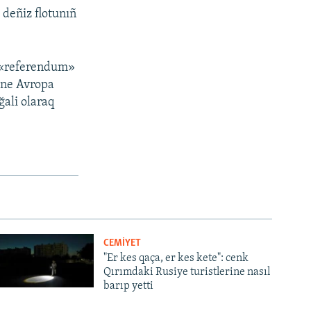
deñiz flotunıñ
a «referendum»
, ne Avropa
ğali olaraq
CEMİYET
"Er kes qaça, er kes kete": cenk
Qırımdaki Rusiye turistlerine nasıl
barıp yetti