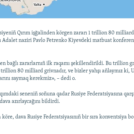
iyeniñ Qırım işğalinden körgen zararı 1 trillion 80 milliard
unı Adalet naziri Pavlo Petrenko Kiyevdeki matbuat konfere
 bağlı zararlarnıñ ilk raqamı şekillendirildi. Bu trillion 
 trillion 80 milliard grivnadır, ve bizler yahşı añlaymız ki,
larını saymaq kerekmiz», – dedi o.
aqımdaki seneniñ soñuna qadar Rusiye Federatsiyasına qar
va azırlaycağını bildirdi.
 köre, dava Rusiye Federatsiyasınıñ bir sıra konventsiya b