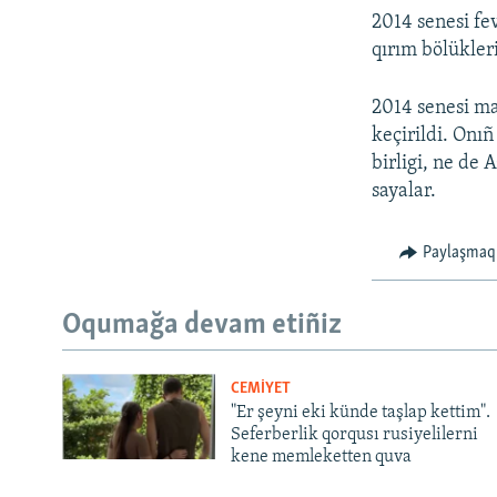
2014 senesi fe
qırım bölükleri
2014 senesi m
keçirildi. Onı
birligi, ne de 
sayalar.
Paylaşmaq
Oqumağa devam etiñiz
CEMİYET
"Er şeyni eki künde taşlap kettim".
Seferberlik qorqusı rusiyelilerni
kene memleketten quva