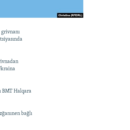
 grivnanı
ntsiyasında
grivnadan
 Ukraina
şı BMT Halqara
ozğanınen bağlı