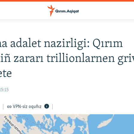
a adalet nazirligi: Qırım
niñ zararı trillionlarnen gr
ete
15:15
VPN-siz oquñız