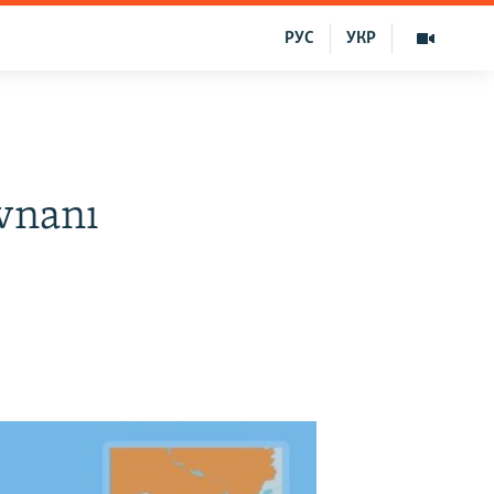
РУС
УКР
ivnanı