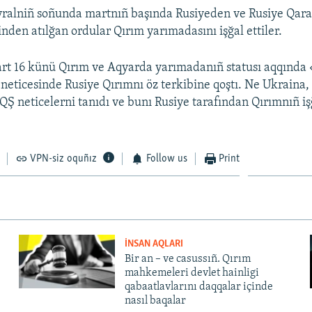
vralniñ soñunda martnıñ başında Rusiyeden ve Rusiye Qara 
nden atılğan ordular Qırım yarımadasını işğal ettiler.
art 16 künü Qırım ve Aqyarda yarımadanıñ statusı aqqınd
ñ neticesinde Rusiye Qırımnı öz terkibine qoştı. Ne Ukraina
AQŞ neticelerni tanıdı ve bunı Rusiye tarafından Qırımnıñ iş
VPN-siz oquñız
Follow us
Print
İNSAN AQLARI
Bir an – ve casussıñ. Qırım
mahkemeleri devlet hainligi
qabaatlavlarını daqqalar içinde
nasıl baqalar