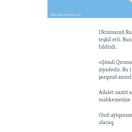
Ukrainanıñ Rus
teşkil etti. B
bildirdi.
«Şimdi Qırımnen
ziyadedir. Bu 1
şarqınıñ zarar
Adalet naziri 
mahkemesine da
Onıñ aytqanına
olacaq.