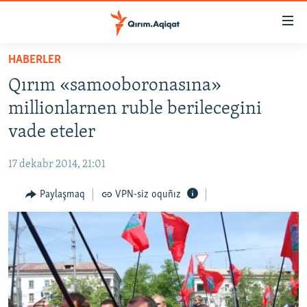
Link
açıqlığı
Esas
HABERLER
mündericege
HABERLER
Qırım «samooboronasına»
qaytmaq
SİYASET
Baş
millionlarnen ruble berilecegini
İQTİSADİYAT
navigatsiyağa
vade eteler
qaytmaq
CEMİYET
Qıdıruvğa
17 dekabr 2014, 21:01
MEDENİYET
qaytmaq
Paylaşmaq
VPN-siz oquñız
İNSAN AQLARI
VİDEO
SÜRET
BLOGLAR
FİKİR