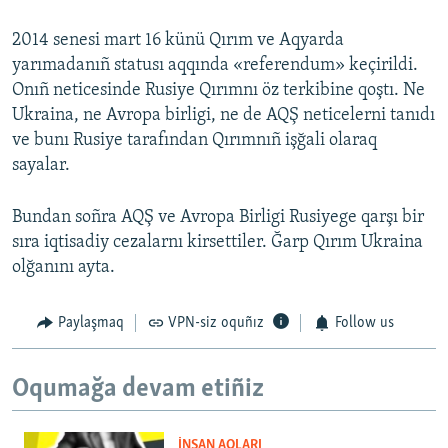
2014 senesi mart 16 künü Qırım ve Aqyarda
yarımadanıñ statusı aqqında «referendum» keçirildi.
Onıñ neticesinde Rusiye Qırımnı öz terkibine qoştı. Ne
Ukraina, ne Avropa birligi, ne de AQŞ neticelerni tanıdı
ve bunı Rusiye tarafından Qırımnıñ işğali olaraq
sayalar.
Bundan soñra AQŞ ve Avropa Birligi Rusiyege qarşı bir
sıra iqtisadiy cezalarnı kirsettiler. Ğarp Qırım Ukraina
olğanını ayta.
Paylaşmaq
VPN-siz oquñız
Follow us
Oqumağa devam etiñiz
İNSAN AQLARI