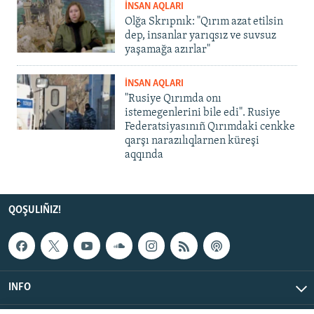
İNSAN AQLARI
Olğa Skrıpnık: "Qırım azat etilsin
dep, insanlar yarıqsız ve suvsuz
yaşamağa azırlar"
İNSAN AQLARI
"Rusiye Qırımda onı
istemegenlerini bile edi". Rusiye
Federatsiyasınıñ Qırımdaki cenkke
qarşı narazılıqlarnen küreşi
aqqında
QOŞULIÑIZ!
INFO