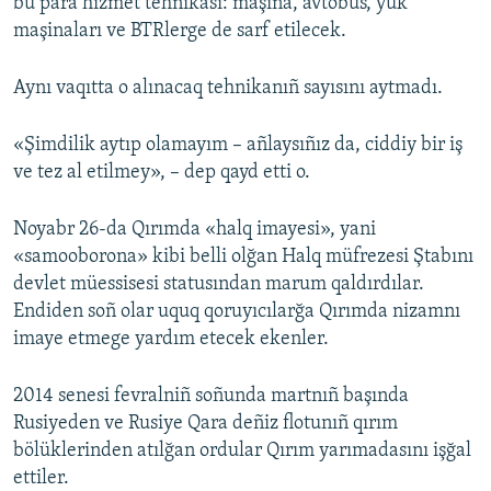
bu para hızmet tehnikası: maşina, avtobus, yük
maşinaları ve BTRlerge de sarf etilecek.
Aynı vaqıtta o alınacaq tehnikanıñ sayısını aytmadı.
«Şimdilik aytıp olamayım – añlaysıñız da, ciddiy bir iş
ve tez al etilmey», – dep qayd etti o.
Noyabr 26-da Qırımda «halq imayesi», yani
«samooborona» kibi belli olğan Halq müfrezesi Ştabını
devlet müessisesi statusından marum qaldırdılar.
Endiden soñ olar uquq qoruyıcılarğa Qırımda nizamnı
imaye etmege yardım etecek ekenler.
2014 senesi fevralniñ soñunda martnıñ başında
Rusiyeden ve Rusiye Qara deñiz flotunıñ qırım
bölüklerinden atılğan ordular Qırım yarımadasını işğal
ettiler.