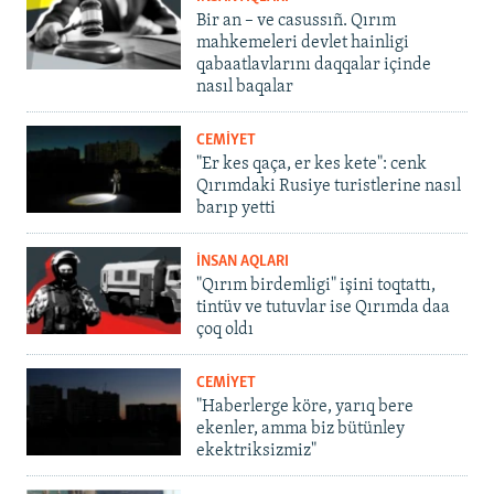
Bir an – ve casussıñ. Qırım
mahkemeleri devlet hainligi
qabaatlavlarını daqqalar içinde
nasıl baqalar
CEMİYET
"Er kes qaça, er kes kete": cenk
Qırımdaki Rusiye turistlerine nasıl
barıp yetti
İNSAN AQLARI
"Qırım birdemligi" işini toqtattı,
tintüv ve tutuvlar ise Qırımda daa
çoq oldı
CEMİYET
"Haberlerge köre, yarıq bere
ekenler, amma biz bütünley
ekektriksizmiz"