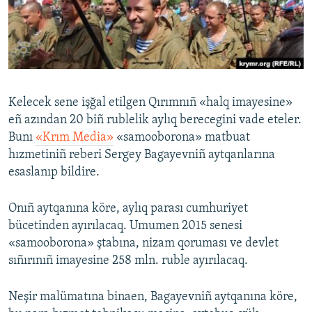
Русский
Українською
QOŞULIÑIZ!
Kelecek sene işğal etilgen Qırımnıñ «halq imayesine»
eñ azından 20 biñ rublelik aylıq berecegini vade eteler.
Bunı
«Krım Media»
«samooborona» matbuat
RFE/RS bütün saytları
hızmetiniñ reberi Sergey Bagayevniñ aytqanlarına
esaslanıp bildire.
Onıñ aytqanına köre, aylıq parası cumhuriyet
bücetinden ayırılacaq. Umumen 2015 senesi
«samooborona» ştabına, nizam qoruması ve devlet
sıñırınıñ imayesine 258 mln. ruble ayırılacaq.
Neşir malümatına binaen, Bagayevniñ aytqanına köre,