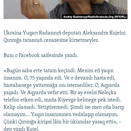
Русский
Українською
Ukraina Yuqarı Radasınıñ deputatı Aleksandra Kujelni
QOŞULIÑIZ!
Qırımğa tatasınıñ cenazesine kirsetmeyler.
Bunı o Facebook saifesinde yazdı.
RFE/RS bütün saytları
«Bugün saba erte tatam keçindi. Menim eñ yaqın
insanım. O, 75 yaşında edi. Ve o devamlı hasta edi,
hastahanege yattırmağa onı istemediler. O, Aqyarda
yaşadı. Ve Aqyarda vefat etti. Bir ay evelsi Neleçka
telefon etken edi, maña Kiyevge kelmege pek istedi.
Kelip olamadı. Yetiştiremedi. Şimdi ise men oña barıp
olamayım... Yaqın insanımnen vedalaşıp olamayım.
Çünki Qırımğa kirişni lâin bir ükümdar yasaq etti», –
dep yazdı Kujel.