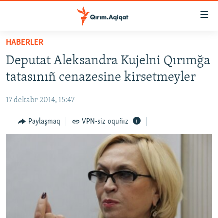
Link
açıqlığı
Esas
HABERLER
mündericege
HABERLER
Deputat Aleksandra Kujelni Qırımğa
qaytmaq
SİYASET
Baş
tatasınıñ cenazesine kirsetmeyler
İQTİSADİYAT
navigatsiyağa
qaytmaq
17 dekabr 2014, 15:47
CEMİYET
Qıdıruvğa
MEDENİYET
Paylaşmaq
VPN-siz oquñız
qaytmaq
İNSAN AQLARI
VİDEO
SÜRET
BLOGLAR
FİKİR