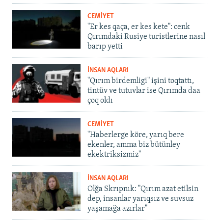
CEMİYET
"Er kes qaça, er kes kete": cenk
Qırımdaki Rusiye turistlerine nasıl
barıp yetti
İNSAN AQLARI
"Qırım birdemligi" işini toqtattı,
tintüv ve tutuvlar ise Qırımda daa
çoq oldı
CEMİYET
"Haberlerge köre, yarıq bere
ekenler, amma biz bütünley
ekektriksizmiz"
İNSAN AQLARI
Olğa Skrıpnık: "Qırım azat etilsin
dep, insanlar yarıqsız ve suvsuz
yaşamağa azırlar"