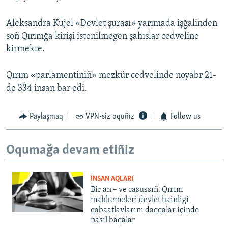
Aleksandra Kujel «Devlet şurası» yarımada işğalinden
soñ Qırımğa kirişi istenilmegen şahıslar cedveline
kirmekte.
Qırım «parlamentiniñ» mezkür cedvelinde noyabr 21-
de 334 insan bar edi.
Paylaşmaq
VPN-siz oquñız
Follow us
Oqumağa devam etiñiz
İNSAN AQLARI
Bir an – ve casussıñ. Qırım
mahkemeleri devlet hainligi
qabaatlavlarını daqqalar içinde
nasıl baqalar