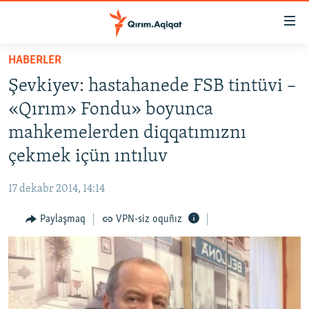
Link
açıqlığı
Esas
HABERLER
mündericege
HABERLER
Şevkiyev: hastahanede FSB tintüvi –
qaytmaq
SİYASET
Baş
«Qırım» Fondu» boyunca
İQTİSADİYAT
navigatsiyağa
mahkemelerden diqqatımıznı
qaytmaq
CEMİYET
çekmek içün ıntıluv
Qıdıruvğa
MEDENİYET
qaytmaq
17 dekabr 2014, 14:14
İNSAN AQLARI
Paylaşmaq
VPN-siz oquñız
VİDEO
SÜRET
BLOGLAR
FİKİR