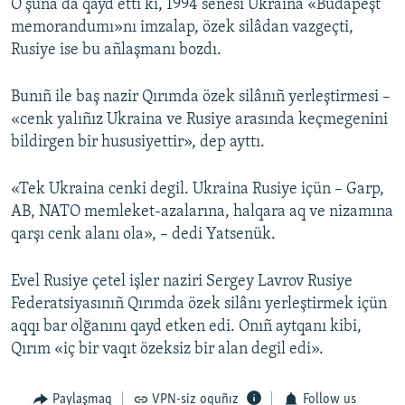
O şuna da qayd etti ki, 1994 senesi Ukraina «Budapeşt
memorandumı»nı imzalap, özek silâdan vazgeçti,
Rusiye ise bu añlaşmanı bozdı.
Bunıñ ile baş nazir Qırımda özek silânıñ yerleştirmesi –
«cenk yalıñız Ukraina ve Rusiye arasında keçmegenini
bildirgen bir hususiyettir», dep ayttı.
«Tek Ukraina cenki degil. Ukraina Rusiye içün – Garp,
AB, NATO memleket-azalarına, halqara aq ve nizamına
qarşı cenk alanı ola», – dedi Yatsenük.
Evel Rusiye çetel işler naziri Sergey Lavrov Rusiye
Federatsiyasınıñ Qırımda özek silânı yerleştirmek içün
aqqı bar olğanını qayd etken edi. Onıñ aytqanı kibi,
Qırım «iç bir vaqıt özeksiz bir alan degil edi».
Paylaşmaq
VPN-siz oquñız
Follow us