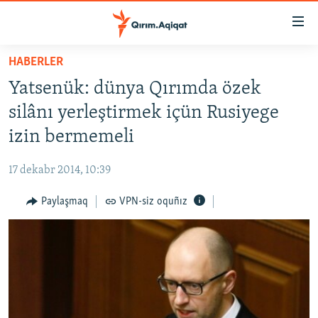
Link
açıqlığı
Esas
HABERLER
mündericege
HABERLER
Yatsenük: dünya Qırımda özek
qaytmaq
SİYASET
Baş
silânı yerleştirmek içün Rusiyege
İQTİSADİYAT
navigatsiyağa
izin bermemeli
qaytmaq
CEMİYET
Qıdıruvğa
17 dekabr 2014, 10:39
MEDENİYET
qaytmaq
Paylaşmaq
VPN-siz oquñız
İNSAN AQLARI
VİDEO
SÜRET
BLOGLAR
FİKİR