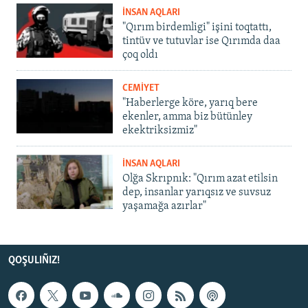
İNSAN AQLARI
"Qırım birdemligi" işini toqtattı,
tintüv ve tutuvlar ise Qırımda daa
çoq oldı
CEMİYET
"Haberlerge köre, yarıq bere
ekenler, amma biz bütünley
ekektriksizmiz"
İNSAN AQLARI
Olğa Skrıpnık: "Qırım azat etilsin
dep, insanlar yarıqsız ve suvsuz
yaşamağa azırlar"
QOŞULIÑIZ!