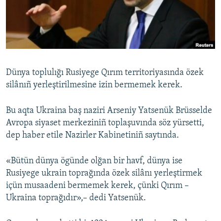
Русский
Українською
QOŞULIÑIZ!
Dünya toplulığı Rusiyege Qırım territoriyasında özek
silânıñ yerleştirilmesine izin bermemek kerek.
RFE/RS bütün saytları
Bu aqta Ukraina baş naziri Arseniy Yatsenük Brüsselde
Avropa siyaset merkeziniñ toplaşuvında söz yürsetti,
dep haber etile Nazirler Kabinetiniñ saytında.
«Bütün dünya ögünde olğan bir havf, dünya ise
Rusiyege ukrain toprağında özek silânı yerleştirmek
içün musaadeni bermemek kerek, çünki Qırım –
Ukraina toprağıdır»,– dedi Yatsenük.