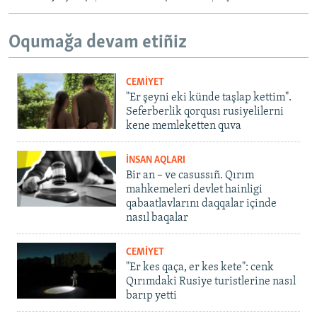
Oqumağa devam etiñiz
CEMİYET
"Er şeyni eki künde taşlap kettim".
Seferberlik qorqusı rusiyelilerni
kene memleketten quva
İNSAN AQLARI
Bir an – ve casussıñ. Qırım
mahkemeleri devlet hainligi
qabaatlavlarını daqqalar içinde
nasıl baqalar
CEMİYET
"Er kes qaça, er kes kete": cenk
Qırımdaki Rusiye turistlerine nasıl
barıp yetti