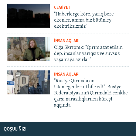
CEMİYET
"Haberlerge köre, yarıq bere
ekenler, amma biz bütünley
ekektriksizmiz"
İNSAN AQLARI
Olğa Skrıpnık: "Qırım azat etilsin
dep, insanlar yarıqsız ve suvsuz
yaşamağa azırlar"
İNSAN AQLARI
"Rusiye Qırımda onı
istemegenlerini bile edi". Rusiye
Federatsiyasınıñ Qırımdaki cenkke
qarşı narazılıqlarnen küreşi
aqqında
QOŞULIÑIZ!