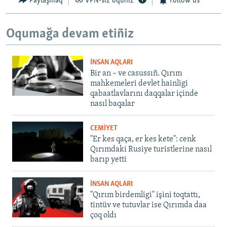
Paylaşmaq
VPN-siz oquñız
Follow us
Oqumağa devam etiñiz
İNSAN AQLARI
Bir an – ve casussıñ. Qırım
mahkemeleri devlet hainligi
qabaatlavlarını daqqalar içinde
nasıl baqalar
CEMİYET
"Er kes qaça, er kes kete": cenk
Qırımdaki Rusiye turistlerine nasıl
barıp yetti
İNSAN AQLARI
"Qırım birdemligi" işini toqtattı,
tintüv ve tutuvlar ise Qırımda daa
çoq oldı