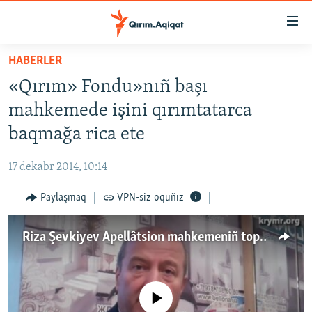
Link
açıqlığı
Esas
HABERLER
mündericege
HABERLER
«Qırım» Fondu»nıñ başı
qaytmaq
SİYASET
Baş
mahkemede işini qırımtatarca
İQTİSADİYAT
navigatsiyağa
baqmağa rica ete
qaytmaq
CEMİYET
Qıdıruvğa
17 dekabr 2014, 10:14
MEDENİYET
qaytmaq
Paylaşmaq
VPN-siz oquñız
İNSAN AQLARI
VİDEO
Riza Şevkiyev Apellâtsion mahkemeniñ toplaşuvı aqqında
SÜRET
BLOGLAR
No media source currently available
FİKİR