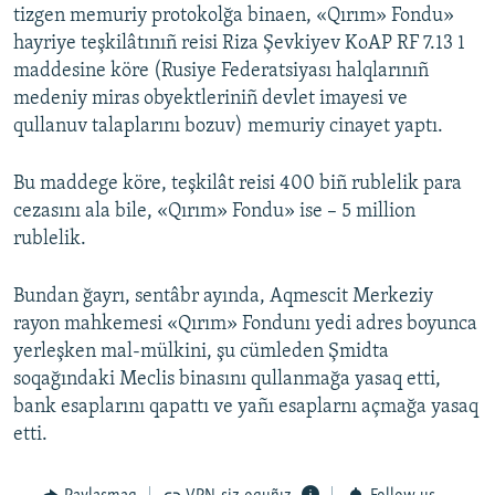
tizgen memuriy protokolğa binaen, «Qırım» Fondu»
hayriye teşkilâtınıñ reisi Riza Şevkiyev KoAP RF 7.13 1
maddesine köre (Rusiye Federatsiyası halqlarınıñ
medeniy miras obyektleriniñ devlet imayesi ve
qullanuv talaplarını bozuv) memuriy cinayet yaptı.
Bu maddege köre, teşkilât reisi 400 biñ rublelik para
cezasını ala bile, «Qırım» Fondu» ise – 5 million
rublelik.
Bundan ğayrı, sentâbr ayında, Aqmescit Merkeziy
rayon mahkemesi «Qırım» Fondunı yedi adres boyunca
yerleşken mal-mülkini, şu cümleden Şmidta
soqağındaki Meclis binasını qullanmağa yasaq etti,
bank esaplarını qapattı ve yañı esaplarnı açmağa yasaq
etti.