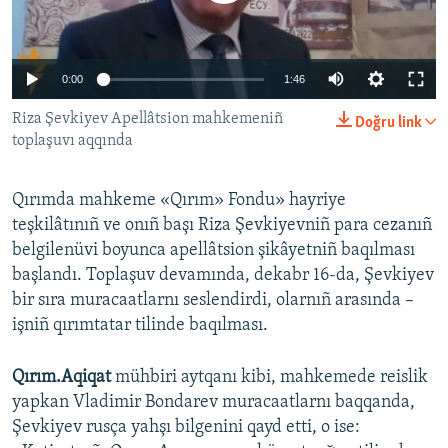
Русский
Українською
0:00
1:46
Riza Şevkiyev Apellâtsion mahkemeniñ
Doğru link
QOŞULIÑIZ!
toplaşuvı aqqında
Qırımda mahkeme «Qırım» Fondu» hayriye
RFE/RS bütün saytları
teşkilâtınıñ ve onıñ başı Riza Şevkiyevniñ para cezanıñ
belgilenüvi boyunca apellâtsion şikâyetniñ baqılması
başlandı. Toplaşuv devamında, dekabr 16-da, Şevkiyev
bir sıra muracaatlarnı seslendirdi, olarnıñ arasında –
işniñ qırımtatar tilinde baqılması.
Qırım.Aqiqat
mühbiri aytqanı kibi, mahkemede reislik
yapkan Vladimir Bondarev muracaatlarnı baqqanda,
Şevkiyev rusça yahşı bilgenini qayd etti, o ise: