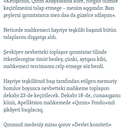
«Ketişatnıñ, Qırım Anayasasına köre, tuvğan tilimde
keçirilmesini talap etmege – menim aqqımdır. Bazı
şeylerni qırımtatarca men daa da güzelce añlayım».
Neticede mahkemeci hayriye teşkilât başınıñ bütün
talaplarını diqqatqa aldı.
Şevkiyev nevbetteki toplaşuv qırımtatar tilinde
ötkerilecegine ümüt besley, çünki, aytqanı kibi,
mahkemeci tercimannı celp etmege söz berdi.
Hayriye teşkilâtnıñ başı tarafından etilgen memuriy
bozuluv boyunca nevbetteki mahkeme toplaşuvı
dekabr 23-de keçirilecek. Dekabr 18-de, cumaaqşamı
künü, Apellâtsion mahkemede «Qırım» Fondu»nıñ
şikâyeti baqılacaq.
Qırımnıñ medeniy miras qoruv «Devlet komiteti»