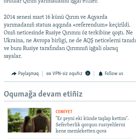
ordular Qırım yarımadasını işğal ettiler.
2014 senesi mart 16 künü Qırım ve Aqyarda
yarımadanıñ statusı aqqında «referendum» keçirildi.
Onıñ neticesinde Rusiye Qırımnı öz terkibine qoştı. Ne
Ukraina, ne Avropa birligi, ne de AQŞ neticelerni tanıdı
ve bunı Rusiye tarafından Qırımnıñ işğali olaraq
sayalar.
Paylaşmaq
VPN-siz oquñız
Follow us
Oqumağa devam etiñiz
CEMİYET
"Er şeyni eki künde taşlap kettim".
Seferberlik qorqusı rusiyelilerni
kene memleketten quva