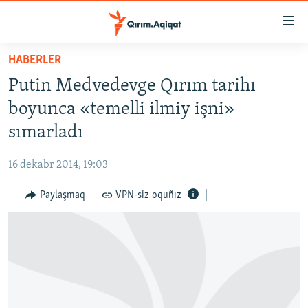
Link
açıqlığı
Esas
HABERLER
mündericege
HABERLER
Putin Medvedevge Qırım tarihı
qaytmaq
SİYASET
Baş
boyunca «temelli ilmiy işni»
İQTİSADİYAT
navigatsiyağa
sımarladı
qaytmaq
CEMİYET
Qıdıruvğa
16 dekabr 2014, 19:03
MEDENİYET
qaytmaq
Paylaşmaq
VPN-siz oquñız
İNSAN AQLARI
VİDEO
SÜRET
BLOGLAR
FİKİR