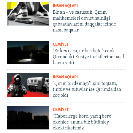
İNSAN AQLARI
Bir an – ve casussıñ. Qırım
mahkemeleri devlet hainligi
qabaatlavlarını daqqalar içinde
nasıl baqalar
CEMİYET
"Er kes qaça, er kes kete": cenk
Qırımdaki Rusiye turistlerine nasıl
barıp yetti
İNSAN AQLARI
"Qırım birdemligi" işini toqtattı,
tintüv ve tutuvlar ise Qırımda daa
çoq oldı
CEMİYET
"Haberlerge köre, yarıq bere
ekenler, amma biz bütünley
ekektriksizmiz"