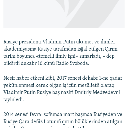
Русский
Українською
QOŞULIÑIZ!
Rusiye prezidenti Vladimir Putin ükümet ve ilimler
akademiyasına Rusiye tarafından işğal etilgen Qırım
tarihı boyunca «temelli ilmiy işni» sımarladı, – dep
RFE/RS bütün saytları
bildirdi dekabr 16 künü Radіo Svoboda.
Neşir haber etkeni kibi, 2017 senesi dekabr 1-ne qadar
yekünlenmesi kerek olğan iş içün mesülietli olaraq
Vladimir Putin Rusiye baş naziri Dmitriy Medvedevni
tayinledi.
2014 senesi fevral soñunda mart başında Rusiyeden ve
Rusiye Qara deñiz flotunıñ qırım bölüklerinden atılğan