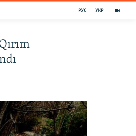
РУС
УКР
«Qırım
andı