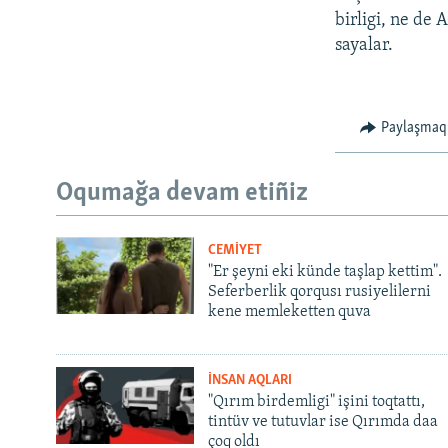
birligi, ne de 
sayalar.
Paylaşmaq
Oqumağa devam etiñiz
CEMİYET
"Er şeyni eki künde taşlap kettim".
Seferberlik qorqusı rusiyelilerni
kene memleketten quva
İNSAN AQLARI
"Qırım birdemligi" işini toqtattı,
tintüv ve tutuvlar ise Qırımda daa
çoq oldı