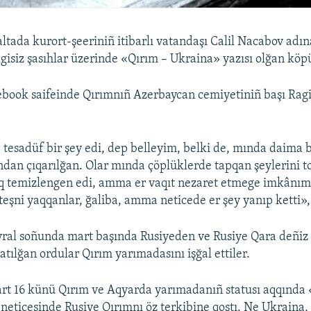
altada kurort-şeeriniñ itibarlı vatandaşı Calil Nacabov adın
gisiz şasıhlar üzerinde «Qırım – Ukraina» yazısı olğan köpü
cebook saifeinde Qırımnıñ Azerbaycan cemiyetiniñ başı R
 tesadüf bir şey edi, dep belleyim, belki de, mında daima 
ndan çıqarılğan. Olar mında çöplüklerde tapqan şeylerini to
ıq temizlengen edi, amma er vaqıt nezaret etmege imkânım
teşni yaqqanlar, ğaliba, amma neticede er şey yanıp ketti»,
vral soñunda mart başında Rusiyeden ve Rusiye Qara deñiz 
tılğan ordular Qırım yarımadasını işğal ettiler.
art 16 künü Qırım ve Aqyarda yarımadanıñ statusı aqqınd
ñ neticesinde Rusiye Qırımnı öz terkibine qoştı. Ne Ukraina