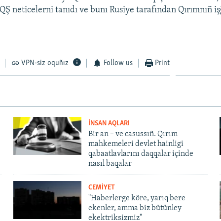
AQŞ neticelerni tanıdı ve bunı Rusiye tarafından Qırımnıñ iş
VPN-siz oquñız
Follow us
Print
İNSAN AQLARI
Bir an – ve casussıñ. Qırım
mahkemeleri devlet hainligi
qabaatlavlarını daqqalar içinde
nasıl baqalar
CEMİYET
"Haberlerge köre, yarıq bere
ekenler, amma biz bütünley
ekektriksizmiz"