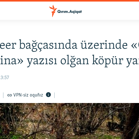
şeer bağçasında üzerinde 
ina» yazısı olğan köpür y
13:57
VPN-siz oquñız