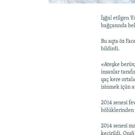
İşğal etilgen Y
bağçasında bel
Bu aqta öz Fa
bildirdi.
«Ateşke berüv,
insanlar tarafı
qaç kere ortal
isinmek içün a
2014 senesi fe
bölüklerinden a
2014 senesi m
keçirildi. Onı