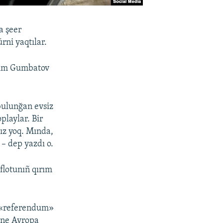
a şeer
rni yaqtılar.
agim Gumbatov
bulunğan evsiz
playlar. Bir
ız yoq. Mında,
 – dep yazdı o.
flotunıñ qırım
a «referendum»
, ne Avropa