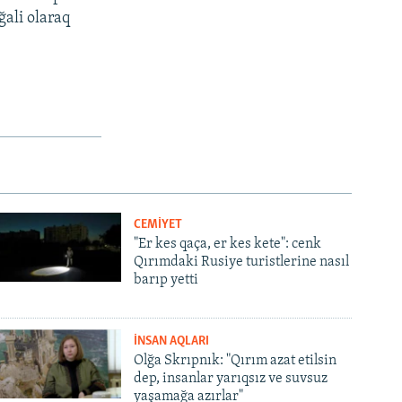
ğali olaraq
CEMİYET
"Er kes qaça, er kes kete": cenk
Qırımdaki Rusiye turistlerine nasıl
barıp yetti
İNSAN AQLARI
Olğa Skrıpnık: "Qırım azat etilsin
dep, insanlar yarıqsız ve suvsuz
yaşamağa azırlar"