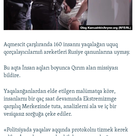
Русский
Українською
QOŞULIÑIZ!
Aqmescit çarşlıranda 160 insannı yaqalağan uquq
qorçalayıcılarnıñ areketleri Rusiye qanunlarına uymay.
RFE/RS bütün saytları
Bu aqta İnsan aqları boyunca Qırım alan missiyası
bildire.
Yaqalanğanlardan elde etilgen malümatqa köre,
insanlarnı bir qaç saat devamında Ekstremizmge
qarşılıq Merkezinde tuta, analizlerni ala ve iç bir
vesiqasız sorğuğa çeke ediler.
«Politsiyada yaqalav aqqında protokolnı tizmek kerek