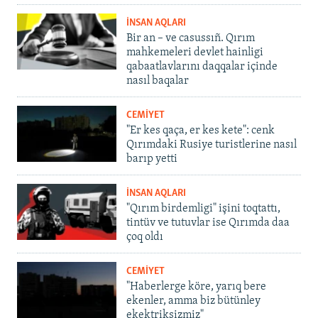
İNSAN AQLARI
Bir an – ve casussıñ. Qırım
mahkemeleri devlet hainligi
qabaatlavlarını daqqalar içinde
nasıl baqalar
CEMİYET
"Er kes qaça, er kes kete": cenk
Qırımdaki Rusiye turistlerine nasıl
barıp yetti
İNSAN AQLARI
"Qırım birdemligi" işini toqtattı,
tintüv ve tutuvlar ise Qırımda daa
çoq oldı
CEMİYET
"Haberlerge köre, yarıq bere
ekenler, amma biz bütünley
ekektriksizmiz"