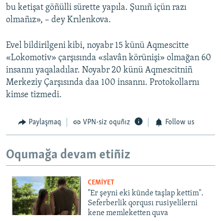
bu ketişat göñülli sürette yapıla. Şunıñ içün razı
olmañız», – dey Krılenkova.
Evel bildirilgeni kibi, noyabr 15 künü Aqmescitte
«Lokomotiv» çarşısında «slavân körünişi» olmağan 60
insannı yaqaladılar. Noyabr 20 künü Aqmescitniñ
Merkeziy Çarşısında daa 100 insannı. Protokollarnı
kimse tizmedi.
Paylaşmaq
VPN-siz oquñız
Follow us
Oqumağa devam etiñiz
CEMİYET
"Er şeyni eki künde taşlap kettim".
Seferberlik qorqusı rusiyelilerni
kene memleketten quva