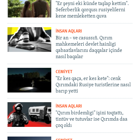
"Er şeyni eki künde taşlap kettim".
Seferberlik qorqusı rusiyelilerni
kene memleketten quva
İNSAN AQLARI
Bir an – ve casussıñ. Qırım
mahkemeleri devlet hainligi
qabaatlavlarını daqqalar içinde
nasıl baqalar
CEMİYET
"Er kes qaça, er kes kete": cenk
Qırımdaki Rusiye turistlerine nasıl
barıp yetti
İNSAN AQLARI
"Qırım birdemligi" işini toqtattı,
tintüv ve tutuvlar ise Qırımda daa
çoq oldı