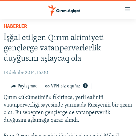
Link
açıqlığı
Esas
HABERLER
mündericege
HABERLER
İşğal etilgen Qırım akimiyeti
qaytmaq
SİYASET
Baş
gençlerge vatanperverlerlik
İQTİSADİYAT
navigatsiyağa
duyğusını aşlaycaq ola
qaytmaq
CEMİYET
Qıdıruvğa
13 dekabr 2014, 15:00
MEDENİYET
qaytmaq
Paylaşmaq
VPN-siz oquñız
İNSAN AQLARI
Qırım «ükümetiniñ» fikirince, yerli ealiniñ
VİDEO
vatanperverligi sayesinde yarımada Rusiyeniñ bir qısmı
SÜRET
oldı. Bu sebepten gençlerge de vatanperverlik
BLOGLAR
duyğusını aşlamağa qarar alındı.
FİKİR