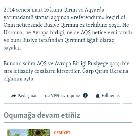
2014 senesi mart 16 künü Qırım ve Aqyarda
yarımadanıñ statusı aqqında «referendum» keçirildi.
Onıñ neticesinde Rusiye Qırımnı öz terkibine qoştı. Ne
Ukraina, ne Avropa birligi, ne de AQŞ neticelerni tanıdı
ve bunı Rusiye tarafından Qırımnıñ işğali olaraq
sayalar.
Bundan soñra AQŞ ve Avropa Birligi Rusiyege qarşı bir
sıra iqtisadiy cezalarnı kirsettiler. Ğarp Qırım Ukraina
olğanını ayta.
Paylaşmaq
VPN-siz oquñız
Follow us
Oqumağa devam etiñiz
CEMİYET