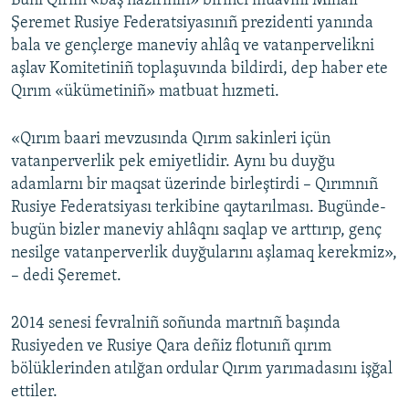
Bunı Qırım «baş naziriniñ» birinci muavini Mihail
Şeremet Rusiye Federatsiyasınıñ prezidenti yanında
Русский
bala ve gençlerge maneviy ahlâq ve vatanpervelikni
Українською
aşlav Komitetiniñ toplaşuvında bildirdi, dep haber ete
Qırım «ükümetiniñ» matbuat hızmeti.
QOŞULIÑIZ!
«Qırım baari mevzusında Qırım sakinleri içün
vatanperverlik pek emiyetlidir. Aynı bu duyğu
adamlarnı bir maqsat üzerinde birleştirdi – Qırımnıñ
RFE/RS bütün saytları
Rusiye Federatsiyası terkibine qaytarılması. Bugünde-
bugün bizler maneviy ahlâqnı saqlap ve arttırıp, genç
nesilge vatanperverlik duyğularını aşlamaq kerekmiz»,
– dedi Şeremet.
2014 senesi fevralniñ soñunda martnıñ başında
Rusiyeden ve Rusiye Qara deñiz flotunıñ qırım
bölüklerinden atılğan ordular Qırım yarımadasını işğal
ettiler.