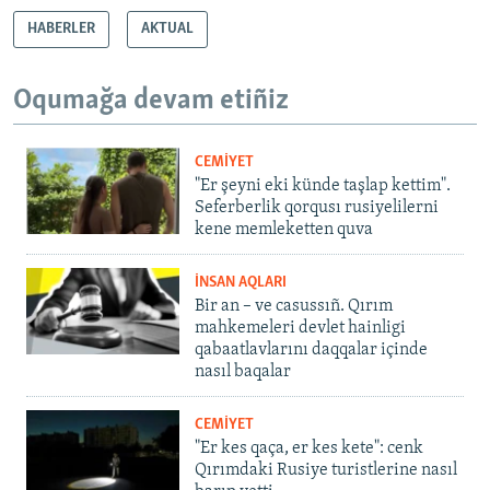
HABERLER
AKTUAL
Oqumağa devam etiñiz
CEMİYET
"Er şeyni eki künde taşlap kettim".
Seferberlik qorqusı rusiyelilerni
kene memleketten quva
İNSAN AQLARI
Bir an – ve casussıñ. Qırım
mahkemeleri devlet hainligi
qabaatlavlarını daqqalar içinde
nasıl baqalar
CEMİYET
"Er kes qaça, er kes kete": cenk
Qırımdaki Rusiye turistlerine nasıl