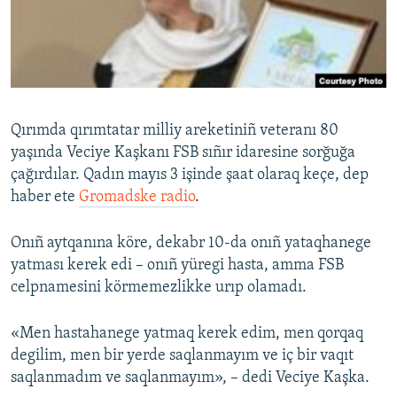
Русский
Українською
QOŞULIÑIZ!
Qırımda qırımtatar milliy areketiniñ veteranı 80
yaşında Veciye Kaşkanı FSB sıñır idaresine sorğuğa
çağırdılar. Qadın mayıs 3 işinde şaat olaraq keçe, dep
RFE/RS bütün saytları
haber ete
Gromadske radio
.
Onıñ aytqanına köre, dekabr 10-da onıñ yataqhanege
yatması kerek edi – onıñ yüregi hasta, amma FSB
celpnamesini körmemezlikke urıp olamadı.
«Men hastahanege yatmaq kerek edim, men qorqaq
degilim, men bir yerde saqlanmayım ve iç bir vaqıt
saqlanmadım ve saqlanmayım», – dedi Veciye Kaşka.