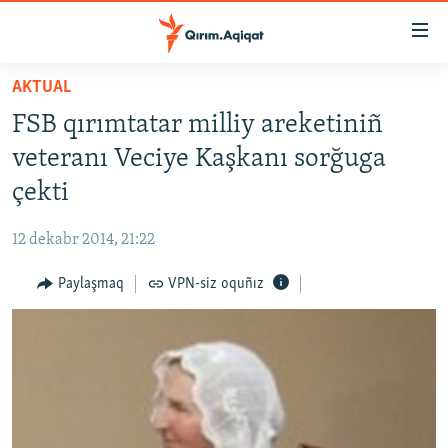
Link
açıqlığı
Esas
AKTUAL
mündericege
HABERLER
FSB qırımtatar milliy areketiniñ
qaytmaq
SİYASET
Baş
veteranı Veciye Kaşkanı sorğuga
İQTİSADİYAT
navigatsiyağa
çekti
qaytmaq
CEMİYET
Qıdıruvğa
12 dekabr 2014, 21:22
MEDENİYET
qaytmaq
Paylaşmaq
VPN-siz oquñız
İNSAN AQLARI
VİDEO
SÜRET
BLOGLAR
FİKİR