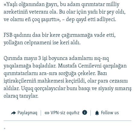
«Yaşlı olğanından ğayrı, bu adam qırımtatar milliy
areketiniñ veteranı ola. Bu olar içün yañı bir şey oldı,
ve olarnı eñ çoq şaşırttı», – dep qayd etti adliyeci.
FSB qadınnı daa bir kere çağırmamağa vade etti,
yollağan celpnameni ise keri aldı.
Qırımda mayıs 3 işi boyunca adamlarnı sıq-sıq
yaqalamağa başladılar. Mustafa Cemilevni qarşılağan
qırımtatarlarnı ara-sıra sorğuğa çekeler. Bazı
iştirakçilerniñ mahkemesi keçirildi, olar para cezasını
aldılar. Uquq qorçalayıcılar bunı basqı ve siyasiy sımarış
olaraq tanıylar.
Paylaşmaq
VPN-siz oquñız
Follow us
*