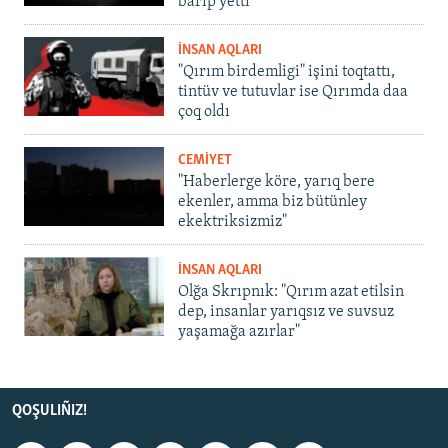
barıp yetti
İNSAN AQLARI
"Qırım birdemligi" işini toqtattı,
tintüv ve tutuvlar ise Qırımda daa
çoq oldı
CEMİYET
"Haberlerge köre, yarıq bere
ekenler, amma biz bütünley
ekektriksizmiz"
İNSAN AQLARI
Olğa Skrıpnık: "Qırım azat etilsin
dep, insanlar yarıqsız ve suvsuz
yaşamağa azırlar"
QOŞULIÑIZ!