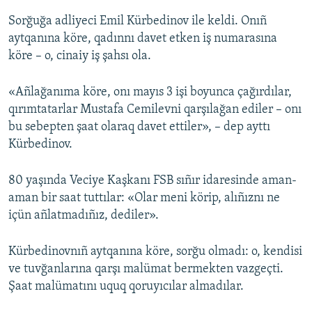
Sorğuğa adliyeci Emil Kürbedinov ile keldi. Onıñ
aytqanına köre, qadınnı davet etken iş numarasına
köre – o, cinaiy iş şahsı ola.
«Añlağanıma köre, onı mayıs 3 işi boyunca çağırdılar,
qırımtatarlar Mustafa Cemilevni qarşılağan ediler – onı
bu sebepten şaat olaraq davet ettiler», – dep ayttı
Kürbedinov.
80 yaşında Veciye Kaşkanı FSB sıñır idaresinde aman-
aman bir saat tuttılar: «Olar meni körip, alıñıznı ne
içün añlatmadıñız, dediler».
Kürbedinovnıñ aytqanına köre, sorğu olmadı: o, kendisi
ve tuvğanlarına qarşı malümat bermekten vazgeçti.
Şaat malümatını uquq qoruyıcılar almadılar.