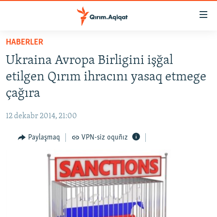
Link
açıqlığı
Esas
HABERLER
mündericege
HABERLER
Ukraina Avropa Birligini işğal
qaytmaq
SİYASET
Baş
etilgen Qırım ihracını yasaq etmege
İQTİSADİYAT
navigatsiyağa
çağıra
qaytmaq
CEMİYET
Qıdıruvğa
12 dekabr 2014, 21:00
MEDENİYET
qaytmaq
Paylaşmaq
VPN-siz oquñız
İNSAN AQLARI
VİDEO
SÜRET
BLOGLAR
FİKİR