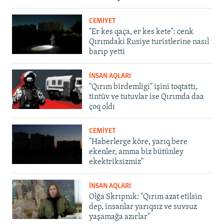
CEMİYET
"Er kes qaça, er kes kete": cenk
Qırımdaki Rusiye turistlerine nasıl
barıp yetti
İNSAN AQLARI
"Qırım birdemligi" işini toqtattı,
tintüv ve tutuvlar ise Qırımda daa
çoq oldı
CEMİYET
"Haberlerge köre, yarıq bere
ekenler, amma biz bütünley
ekektriksizmiz"
İNSAN AQLARI
Olğa Skrıpnık: "Qırım azat etilsin
dep, insanlar yarıqsız ve suvsuz
yaşamağa azırlar"