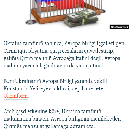
Русский
Українською
QOŞULIÑIZ!
Ukraina tarafınıñ zanınca, Avropa birligi işğal etilgen
Qırım iqtisadiyatına qarşı cezalarnı quvetleştirip,
yalıñız Qırım malınıñ Avropağa italini degil, Avropa
RFE/RS bütün saytları
malınıñ yarımadağa ihracını da yasaq etmeli.
Bunı Ukrainanıñ Avropa Birligi yanında vekili
Konstantin Yeliseyev bildirdi, dep haber ete
Ukrinform
.
Onıñ qayd etkenine köre, Ukraina tarafınıñ
malümatına binaen, Avropa birliginiñ memleketleri
Qırımğa mahsulat yollamağa devam ete.