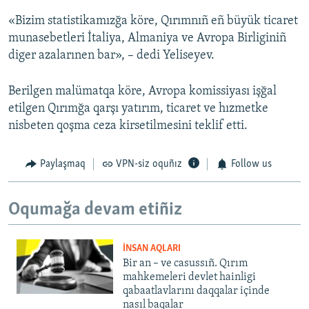
«Bizim statistikamızğa köre, Qırımnıñ eñ büyük ticaret
munasebetleri İtaliya, Almaniya ve Avropa Birliginiñ
diger azalarınen bar», – dedi Yeliseyev.
Berilgen malümatqa köre, Avropa komissiyası işğal
etilgen Qırımğa qarşı yatırım, ticaret ve hızmetke
nisbeten qoşma ceza kirsetilmesini teklif etti.
Paylaşmaq
VPN-siz oquñız
Follow us
Oqumağa devam etiñiz
İNSAN AQLARI
Bir an – ve casussıñ. Qırım
mahkemeleri devlet hainligi
qabaatlavlarını daqqalar içinde
nasıl baqalar