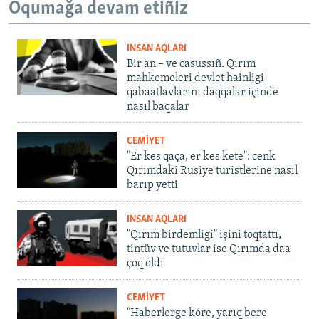
Oqumağa devam etiñiz
İNSAN AQLARI
Bir an – ve casussıñ. Qırım
mahkemeleri devlet hainligi
qabaatlavlarını daqqalar içinde
nasıl baqalar
CEMİYET
"Er kes qaça, er kes kete": cenk
Qırımdaki Rusiye turistlerine nasıl
barıp yetti
İNSAN AQLARI
"Qırım birdemligi" işini toqtattı,
tintüv ve tutuvlar ise Qırımda daa
çoq oldı
CEMİYET
"Haberlerge köre, yarıq bere