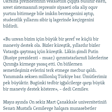
Ukraina prezidentiniñ vekâletlisi çıqışta bulunır eken,
sovet sistemasınıñ repressiv siyaseti oña aliy oquv
yurtını bitirmege bile imkân bermegenini aytıp,
studentlik yıllarını sibir iş lagerinde keçirgenini
bildirdi.
«Bu unvan bizim içün büyük bir şeref ve küçlü bir
maneviy destek ola. Bizler küreştik, yıllardır bizler
Vatanğa qaytmaq içün küreştik. Lâkin şimdi Putin
(Rusiye prezidenti – muar.) qırımtatarlarnıñ liderlerine
Qırımğa kirmege yasaq etti. On biñlernen
semetdeşimiz evlerini terk etmege mecbur qaldı.
Yanımızda seksen millionlıq Türkiye bar. Ümütlerimiz
pek büyüktir. Bugünki tedbir işğalcilerge qarşı büyük
bir maneviy destek köstere», – dedi Cemilev.
Mayıs ayında On sekiz Mart Çanakkale universitetiniñ
Senatı Mustafa Cemilevge halqara munasebetler