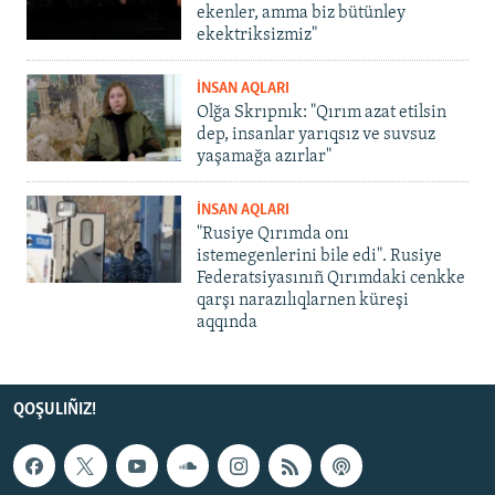
ekenler, amma biz bütünley
ekektriksizmiz"
İNSAN AQLARI
Olğa Skrıpnık: "Qırım azat etilsin
dep, insanlar yarıqsız ve suvsuz
yaşamağa azırlar"
İNSAN AQLARI
"Rusiye Qırımda onı
istemegenlerini bile edi". Rusiye
Federatsiyasınıñ Qırımdaki cenkke
qarşı narazılıqlarnen küreşi
aqqında
QOŞULIÑIZ!