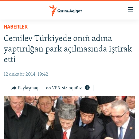
Link
açıqlığı
Esas
HABERLER
mündericege
HABERLER
Cemilev Türkiyede onıñ adına
qaytmaq
SİYASET
Baş
yaptırılğan park açılmasında iştirak
İQTİSADİYAT
navigatsiyağa
etti
qaytmaq
CEMİYET
Qıdıruvğa
12 dekabr 2014, 19:42
MEDENİYET
qaytmaq
Paylaşmaq
VPN-siz oquñız
İNSAN AQLARI
VİDEO
SÜRET
BLOGLAR
FİKİR