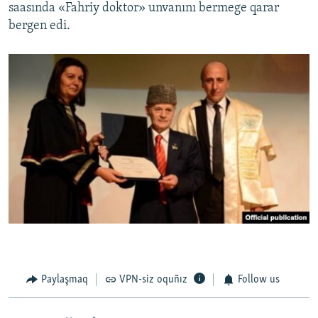
saasında «Fahriy doktor» unvanını bermege qarar
bergen edi.
Paylaşmaq
VPN-siz oquñız
Follow us