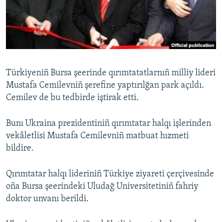
Русский
Українською
QOŞULIÑIZ!
Türkiyeniñ Bursa şeerinde qırımtatatlarnıñ milliy lideri
Mustafa Cemilevniñ şerefine yaptırılğan park açıldı.
Cemilev de bu tedbirde iştirak etti.
RFE/RS bütün saytları
Bunı Ukraina prezidentiniñ qırımtatar halqı işlerinden
vekâletlisi Mustafa Cemilevniñ matbuat hızmeti
bildire.
Qırımtatar halqı lideriniñ Türkiye ziyareti çerçivesinde
oña Bursa şeerindeki Uludağ Universitetiniñ fahriy
doktor unvanı berildi.