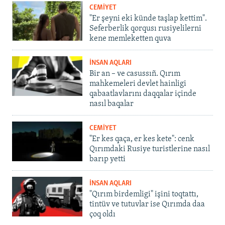
CEMİYET
"Er şeyni eki künde taşlap kettim".
Seferberlik qorqusı rusiyelilerni
kene memleketten quva
İNSAN AQLARI
Bir an – ve casussıñ. Qırım
mahkemeleri devlet hainligi
qabaatlavlarını daqqalar içinde
nasıl baqalar
CEMİYET
"Er kes qaça, er kes kete": cenk
Qırımdaki Rusiye turistlerine nasıl
barıp yetti
İNSAN AQLARI
"Qırım birdemligi" işini toqtattı,
tintüv ve tutuvlar ise Qırımda daa
çoq oldı