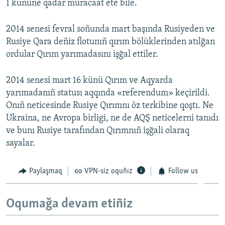
1 kününe qadar muracaat ete bile.
2014 senesi fevral soñunda mart başında Rusiyeden ve
Rusiye Qara deñiz flotunıñ qırım bölüklerinden atılğan
ordular Qırım yarımadasını işğal ettiler.
2014 senesi mart 16 künü Qırım ve Aqyarda
yarımadanıñ statusı aqqında «referendum» keçirildi.
Onıñ neticesinde Rusiye Qırımnı öz terkibine qoştı. Ne
Ukraina, ne Avropa birligi, ne de AQŞ neticelerni tanıdı
ve bunı Rusiye tarafından Qırımnıñ işğali olaraq
sayalar.
Paylaşmaq
VPN-siz oquñız
Follow us
Oqumağa devam etiñiz