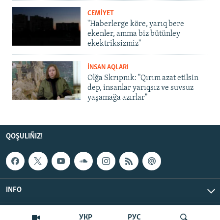
CEMİYET
"Haberlerge köre, yarıq bere
ekenler, amma biz bütünley
ekektriksizmiz"
İNSAN AQLARI
Olğa Skrıpnık: "Qırım azat etilsin
dep, insanlar yarıqsız ve suvsuz
yaşamağa azırlar"
QOŞULIÑIZ!
INFO
© Qırım.Aqiqat, 2026 | All Rights Reserved.
УКР
РУС