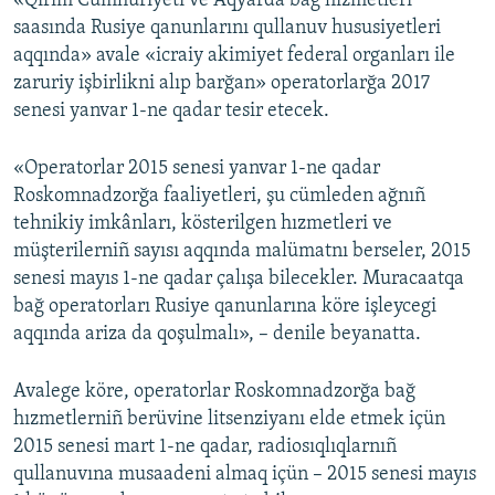
«Qırım Cumhuriyeti ve Aqyarda bağ hızmetleri
saasında Rusiye qanunlarını qullanuv hususiyetleri
Русский
aqqında» avale «icraiy akimiyet federal organları ile
Українською
zaruriy işbirlikni alıp barğan» operatorlarğa 2017
senesi yanvar 1-ne qadar tesir etecek.
QOŞULIÑIZ!
«Operatorlar 2015 senesi yanvar 1-ne qadar
Roskomnadzorğa faaliyetleri, şu cümleden ağnıñ
tehnikiy imkânları, kösterilgen hızmetleri ve
RFE/RS bütün saytları
müşterilerniñ sayısı aqqında malümatnı berseler, 2015
senesi mayıs 1-ne qadar çalışa bilecekler. Muracaatqa
bağ operatorları Rusiye qanunlarına köre işleycegi
aqqında ariza da qoşulmalı», – denile beyanatta.
Avalege köre, operatorlar Roskomnadzorğa bağ
hızmetlerniñ berüvine litsenziyanı elde etmek içün
2015 senesi mart 1-ne qadar, radiosıqlıqlarnıñ
qullanuvına musaadeni almaq içün – 2015 senesi mayıs