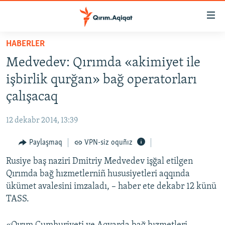
Link
açıqlığı
Esas
HABERLER
mündericege
HABERLER
Medvedev: Qırımda «akimiyet ile
qaytmaq
SİYASET
Baş
işbirlik qurğan» bağ operatorları
İQTİSADİYAT
navigatsiyağa
çalışacaq
qaytmaq
CEMİYET
Qıdıruvğa
12 dekabr 2014, 13:39
MEDENİYET
qaytmaq
Paylaşmaq
VPN-siz oquñız
İNSAN AQLARI
Rusiye baş naziri Dmitriy Medvedev işğal etilgen
VİDEO
Qırımda bağ hızmetlerniñ hususiyetleri aqqında
SÜRET
ükümet avalesini imzaladı, – haber ete dekabr 12 künü
BLOGLAR
TASS.
FİKİR