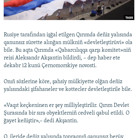
Русский
Українською
Rusiye tarafından işğal etilgen Qırımda deñiz yalısında
QOŞULIÑIZ!
qanunsız sürette alınğan mülkniñ «devletleştirüvi» ola
bile. Bu aqta Qırımda «Qabarcılıqqa qarşı komitet»niñ
reisi Aleksandr Akşantin bildirdi, – dep haber ete
dekabr 12 kunü Çernomorskiye novosti.
RFE/RS bütün saytları
Onıñ sözlerine köre, şahsiy mülkiyette olğan deñiz
yalısındaki şifahaneler ve kottecler devletleştirile bile.
«Vaqıt keçkeninen er şey milliyleştirilir. Qırım Devlet
Şurasında bir sıra obyektlerniñ cedveli qabul etildi. O
ğayet keñiştir»,– dedi Akşantin.
O, ileride deñiz yalısında topraqnıñ qanunsız berüv