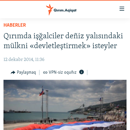
Link
açıqlığı
Esas
HABERLER
mündericege
HABERLER
Qırımda işğalciler deñiz yalısındaki
qaytmaq
SİYASET
Baş
mülkni «devletleştirmek» isteyler
İQTİSADİYAT
navigatsiyağa
qaytmaq
12 dekabr 2014, 11:36
CEMİYET
Qıdıruvğa
MEDENİYET
Paylaşmaq
VPN-siz oquñız
qaytmaq
İNSAN AQLARI
VİDEO
SÜRET
BLOGLAR
FİKİR