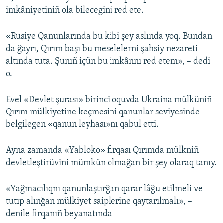
imkâniyetiniñ ola bilecegini red ete.
«Rusiye Qanunlarında bu kibi şey aslında yoq. Bundan
da ğayrı, Qırım başı bu meselelerni şahsiy nezareti
altında tuta. Şunıñ içün bu imkânnı red etem», – dedi
o.
Evel «Devlet şurası» birinci oquvda Ukraina mülküniñ
Qırım mülkiyetine keçmesini qanunlar seviyesinde
belgilegen «qanun leyhası»nı qabul etti.
Ayna zamanda «Yabloko» firqası Qırımda mülkniñ
devletleştirüvini mümkün olmağan bir şey olaraq tanıy.
«Yağmacılıqnı qanunlaştırğan qarar lâğu etilmeli ve
tutıp alınğan mülkiyet saiplerine qaytarılmalı», –
denile firqanıñ beyanatında