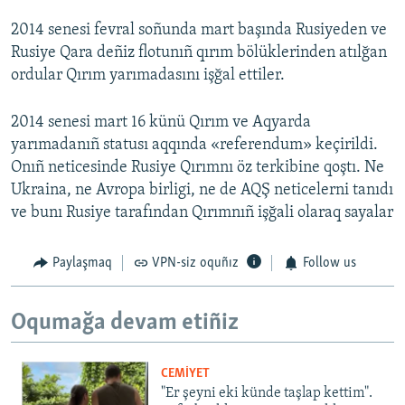
2014 senesi fevral soñunda mart başında Rusiyeden ve
Rusiye Qara deñiz flotunıñ qırım bölüklerinden atılğan
ordular Qırım yarımadasını işğal ettiler.
2014 senesi mart 16 künü Qırım ve Aqyarda
yarımadanıñ statusı aqqında «referendum» keçirildi.
Onıñ neticesinde Rusiye Qırımnı öz terkibine qoştı. Ne
Ukraina, ne Avropa birligi, ne de AQŞ neticelerni tanıdı
ve bunı Rusiye tarafından Qırımnıñ işğali olaraq sayalar
Paylaşmaq
VPN-siz oquñız
Follow us
Oqumağa devam etiñiz
CEMİYET
"Er şeyni eki künde taşlap kettim".