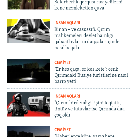
Seferberlik qorqusı rusiyelilerni
kene memleketten quva
İNSAN AQLARI
Bir an – ve casussıñ. Qırım
mahkemeleri devlet hainligi
qabaatlavlarını daqqalar içinde
nasıl baqalar
CEMİYET
"Er kes qaça, er kes kete": cenk
Qırımdaki Rusiye turistlerine nasıl
barıp yetti
İNSAN AQLARI
"Qırım birdemligi" işini toqtattı,
tintüv ve tutuvlar ise Qırımda daa
çoq oldı
CEMİYET
"Haberlerge köre, yarıq bere