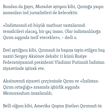
Bundan da ğayrı, Muradov aytqanı kibi, Qırımğa yaqın
zamanları ind jurnalistleri de kelecektir.
«İndistannıñ eñ büyük matbuat vastalarınıñ
temsilcileri olacaq, bir qaç insan. Olar indistanlılarğa
Qırım aqqında tarif etecekler», – dedi o.
Evel aytılğanı kibi, Qırımnıñ öz başına tayin etilgen baş
naziri Sergey Aksönov dekabr 11 künü Rusiye
Federatsiyasınıñ prezidenti Vladimir Putinniñ İndistan
ziyaretinde iştirak ete.
Aksönovnıñ ziyareti çerçivsinde Qırım ve «İndistan-
Qırım ortaqlığı» arasında işbirlik aqqında
Memorandum imzalanıldı.
Belli olğanı kibi, Amerika Qoşma Ştatları Qırımnıñ öz