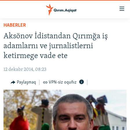
Link
açıqlığı
Esas
HABERLER
mündericege
HABERLER
Aksönov İdistandan Qırımğa iş
qaytmaq
SİYASET
Baş
adamlarnı ve jurnalistlerni
İQTİSADİYAT
navigatsiyağa
ketirmege vade ete
qaytmaq
CEMİYET
Qıdıruvğa
12 dekabr 2014, 08:23
MEDENİYET
qaytmaq
Paylaşmaq
VPN-siz oquñız
İNSAN AQLARI
VİDEO
SÜRET
BLOGLAR
FİKİR