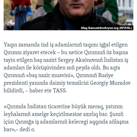
Русский
Українською
QOŞULIÑIZ!
Yaqın zamanda ind iş adamlarnıñ taqımı işğal etilgen
Qırımnı ziyaret etecek – bu netice Qırımnıñ öz başına
tayin etilgen baş naziri Sergey Aksönovnıñ İndistan iş
RFE/RS bütün saytları
adamları ile körüşüvinden soñ peyda oldı. Bu aqta
Qırımnıñ «baş nazir muavini», Qırımnıñ Rusiye
prezidenti yanında daimiy temsilcisi Georgiy Muradov
bilidirdi, – haber ete TASS.
«Qırımda İndistan ticaretine büyük meraq, yatırım
leyhalarnıñ amelge keçirilmesine azırlıq bar. Şunıñ
içün Qırımğa iş adamlarnıñ kelecegi aqqında añlaşma
bar»,– dedi o.