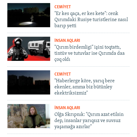
CEMİYET
"Er kes qaça, er kes kete": cenk
Qırımdaki Rusiye turistlerine nasıl
barıp yetti
İNSAN AQLARI
"Qırım birdemligi" işini toqtattı,
tintüv ve tutuvlar ise Qırımda daa
çoq oldı
CEMİYET
"Haberlerge köre, yarıq bere
ekenler, amma biz bütünley
ekektriksizmiz"
İNSAN AQLARI
Olğa Skrıpnık: "Qırım azat etilsin
dep, insanlar yarıqsız ve suvsuz
yaşamağa azırlar"