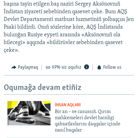
başına tayin etilgen baş naziri Sergey Aksönovnıñ
İndistan ziyareti sebebinden qasevet çeke. Bunı AQŞ
Devlet Departamenti matbuat hızmetiniñ yolbaşçısı Jen
Psaki bildirdi. Onıñ sözlerine köre, AQŞ İndistanda
bulunğan Rusiye eyyeti arasında «Aksönovnıñ ola
bilecegi» aqqında «bildirüvler sebebinden qasevet
çeke».
Paylaşmaq
VPN-siz oquñız
Follow us
Oqumağa devam etiñiz
İNSAN AQLARI
Bir an – ve casussıñ. Qırım
mahkemeleri devlet hainligi
qabaatlavlarını daqqalar içinde
nasıl baqalar