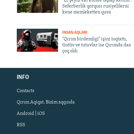
"Er şeyni eki künde taşlap kettim".
Seferberlik qorqusı rusiyelilerni
kene memleketten quva
İNSAN AQLARI
"Qırım birdemligi" işini toqtattı,
tintüv ve tutuvlar ise Qırımda daa
çoq oldı
Русский
INFO
Українською
Contacts
QOŞULIÑIZ!
Qırım.Aqiqat. Bizim aqqında
Android | iOS
RSS