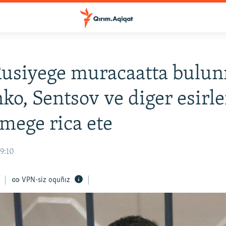
usiyege muracaatta bulun
ko, Sentsov ve diger esirle
tmege rica ete
19:10
VPN-siz oquñız