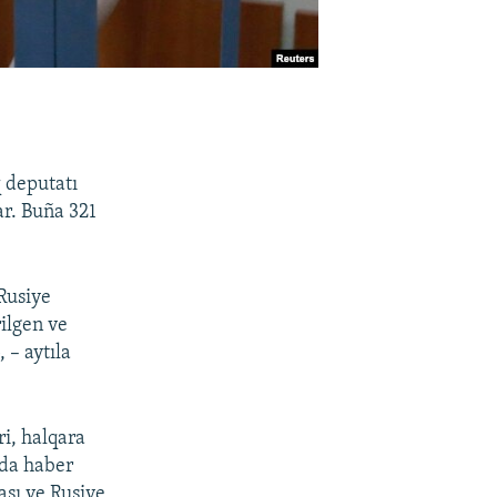
q deputatı
r. Buña 321
Rusiye
rilgen ve
 – aytıla
ri, halqara
nda haber
ası ve Rusiye