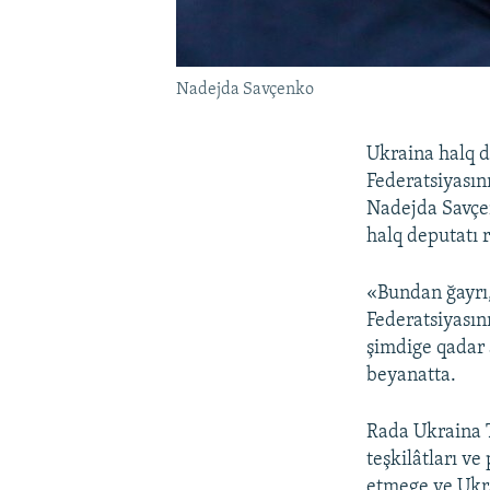
Nadejda Savçenko
Ukraina halq d
Federatsiyasını
Nadejda Savçen
halq deputatı 
«Bundan ğayrı,
Federatsiyasını
şimdige qadar 
beyanatta.
Rada Ukraina Tı
teşkilâtları v
etmege ve Ukra