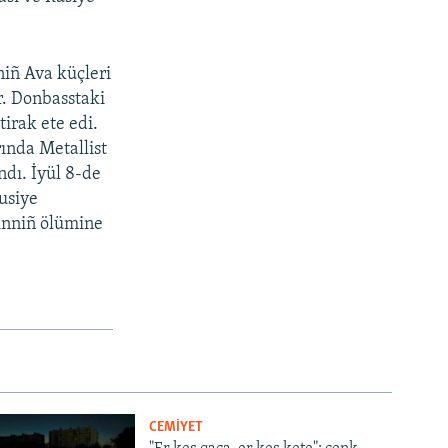
niñ Ava küçleri
r. Donbasstaki
irak ete edi.
rında Metallist
ndı. İyül 8-de
usiye
şinniñ ölümine
CEMİYET