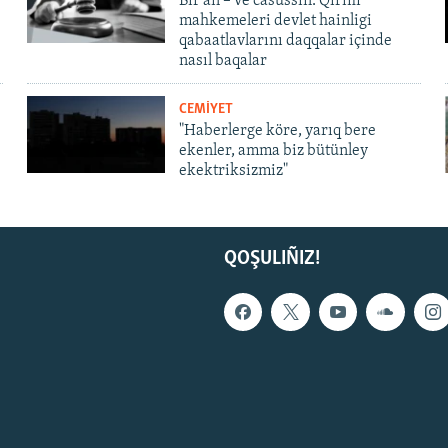
Bir an – ve casussıñ. Qırım
mahkemeleri devlet hainligi
qabaatlavlarını daqqalar içinde
nasıl baqalar
CEMİYET
"Haberlerge köre, yarıq bere
ekenler, amma biz bütünley
ekektriksizmiz"
QOŞULIÑIZ!