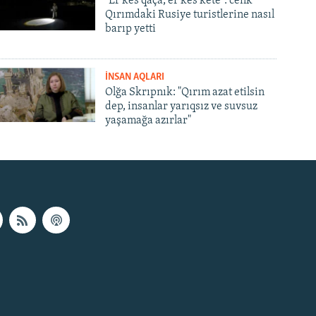
"Er kes qaça, er kes kete": cenk
Qırımdaki Rusiye turistlerine nasıl
barıp yetti
İNSAN AQLARI
Olğa Skrıpnık: "Qırım azat etilsin
dep, insanlar yarıqsız ve suvsuz
yaşamağa azırlar"