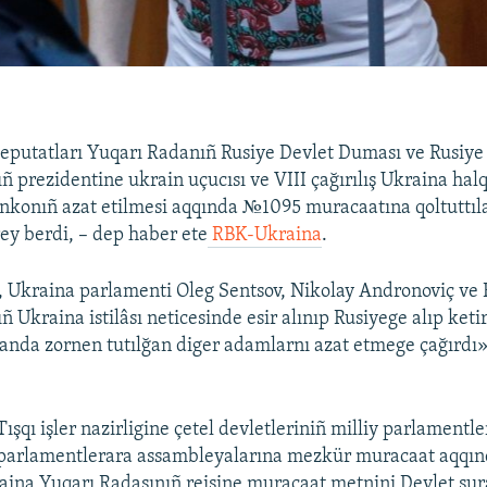
eputatları Yuqarı Radanıñ Rusiye Devlet Duması ve Rusiye
ñ prezidentine ukrain uçucısı ve VIII çağırılış Ukraina hal
konıñ azat etilmesi aqqında №1095 muracaatına qoltuttıla
rey berdi, – dep haber ete
RBK-Ukraina
.
 Ukraina parlamenti Oleg Sentsov, Nikolay Andronoviç ve 
ñ Ukraina istilâsı neticesinde esir alınıp Rusiyege alıp keti
anda zornen tutılğan diger adamlarnı azat etmege çağırdı»,
şqı işler nazirligine çetel devletleriniñ milliy parlamentle
e parlamentlerara assambleyalarına mezkür muracaat aqqı
ina Yuqarı Radasınıñ reisine muracaat metnini Devlet şur