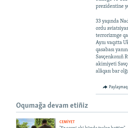
prezidentine y
33 yaşında Nad
ordu aviatsiya
terrorizmge qa
Aynı vaqıtta Uk
qasabası yanınd
Savçenkonıñ Ru
akimiyeti Savç
alâqası bar olğ
Paylaşmaq
Oqumağa devam etiñiz
CEMİYET