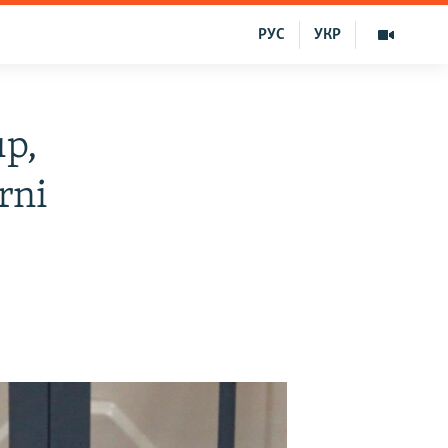
РУС
УКР
ıp,
rni