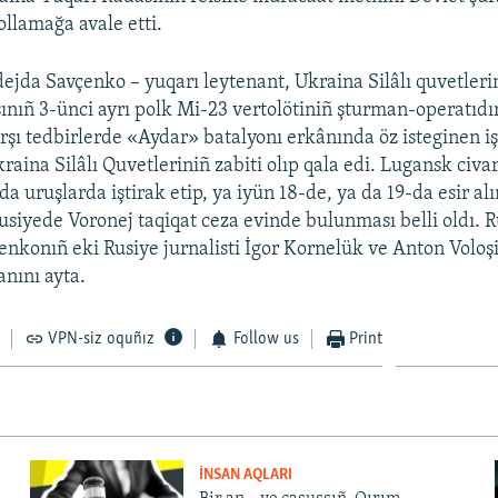
ollamağa avale etti.
ejda Savçenko – yuqarı leytenant, Ukraina Silâlı quvetleri
sınıñ 3-ünci ayrı polk Mi-23 vertolötiniñ şturman-operatıdı
rşı tedbirlerde «Aydar» batalyonı erkânında öz isteginen işt
raina Silâlı Quvetleriniñ zabiti olıp qala edi. Lugansk civa
a uruşlarda iştirak etip, ya iyün 18-de, ya da 19-da esir alı
siyede Voronej taqiqat ceza evinde bulunması belli oldı. R
enkonıñ eki Rusiye jurnalisti İgor Kornelük ve Anton Volo
anını ayta.
VPN-siz oquñız
Follow us
Print
İNSAN AQLARI