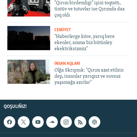
"Qırım birdemligi" işini toqtattı,
tintüv ve tutuvlar ise Qırımda daa
çoq oldı
CEMİYET
"Haberlerge köre, yarıq bere
ekenler, amma biz bütünley
ekektriksizmiz"
İNSAN AQLARI
Olğa Skrıpnık: "Qırım azat etilsin
dep, insanlar yarıqsız ve suvsuz
yaşamağa azırlar"
QOŞULIÑIZ!