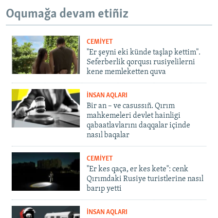
Oqumağa devam etiñiz
CEMİYET
"Er şeyni eki künde taşlap kettim".
Seferberlik qorqusı rusiyelilerni
kene memleketten quva
İNSAN AQLARI
Bir an – ve casussıñ. Qırım
mahkemeleri devlet hainligi
qabaatlavlarını daqqalar içinde
nasıl baqalar
CEMİYET
"Er kes qaça, er kes kete": cenk
Qırımdaki Rusiye turistlerine nasıl
barıp yetti
İNSAN AQLARI