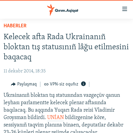
Link
açıqlığı
Esas
HABERLER
mündericege
HABERLER
Kelecek afta Rada Ukrainanıñ
qaytmaq
SİYASET
Baş
bloktan tış statusınıñ lâğu etilmesini
İQTİSADİYAT
navigatsiyağa
baqacaq
qaytmaq
CEMİYET
Qıdıruvğa
11 dekabr 2014, 18:35
MEDENİYET
qaytmaq
Paylaşmaq
VPN-siz oquñız
İNSAN AQLARI
Ukrainanıñ bloktan tış statusından vazgeçüv qanun
VİDEO
leyhası parlamentte kelecek plenar aftasında
SÜRET
baqılacaq. Bu aqqında Yuqarı Rada reisi Vladimir
BLOGLAR
Groysman bildirdi.
UNİAN
bildirgenine köre,
sessiyanıñ taqvim planına binaen, deputatlar dekabr
FİKİR
23-26 künleri plenar rejimde çalışacaqlar.