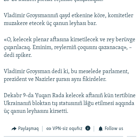
Русский
Vladimir Groysmannıñ qayd etkenine köre, komitetler
Українською
muzakere etecek üç qanun leyhası bar.
QOŞULIÑIZ!
«O, kelecek plenar aftasına kirsetilecek ve rey berüvge
çıqarılacaq. Eminim, reylerniñ çoqusını qazanacaq», –
dedi spiker.
RFE/RS bütün saytları
Vladimir Groysman dedi ki, bu meselede parlament,
prezident ve Nazirler şurası aynı fikirdeler.
Dekabr 9-da Yuqarı Rada kelecek aftanıñ kün tertibine
Ukrainanıñ bloktan tış statusınıñ lâğu etilmesi aqqında
üç qanun leyhasını kirsetti.
Paylaşmaq
VPN-siz oquñız
Follow us