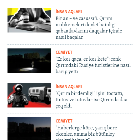
İNSAN AQLARI
Bir an – ve casussıñ. Qırım
mahkemeleri devlet hainligi
qabaatlavlarını daqqalar içinde
nasıl baqalar
CEMİYET
"Er kes qaça, er kes kete": cenk
Qırımdaki Rusiye turistlerine nasıl
barıp yetti
İNSAN AQLARI
"Qırım birdemligi" işini toqtattı,
tintüv ve tutuvlar ise Qırımda daa
çoq oldı
CEMİYET
"Haberlerge köre, yarıq bere
ekenler, amma biz bütünley