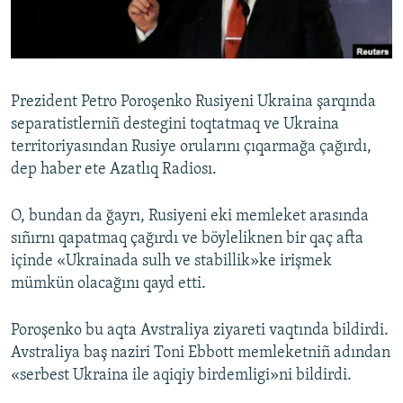
Русский
Українською
Prezident Petro Poroşenko Rusiyeni Ukraina şarqında
QOŞULIÑIZ!
separatistlerniñ destegini toqtatmaq ve Ukraina
territoriyasından Rusiye orularını çıqarmağa çağırdı,
dep haber ete Azatlıq Radiosı.
RFE/RS bütün saytları
O, bundan da ğayrı, Rusiyeni eki memleket arasında
sıñırnı qapatmaq çağırdı ve böyleliknen bir qaç afta
içinde «Ukrainada sulh ve stabillik»ke irişmek
mümkün olacağını qayd etti.
Poroşenko bu aqta Avstraliya ziyareti vaqtında bildirdi.
Avstraliya baş naziri Toni Ebbott memleketniñ adından
«serbest Ukraina ile aqiqiy birdemligi»ni bildirdi.