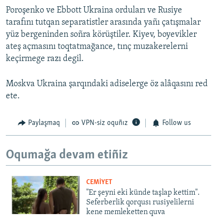
Poroşenko ve Ebbott Ukraina orduları ve Rusiye
tarafını tutqan separatistler arasında yañı çatışmalar
yüz bergeninden soñra körüştiler. Kiyev, boyevikler
ateş açmasını toqtatmağance, tınç muzakerelerni
keçirmege razı degil.
Moskva Ukraina şarqındaki adiselerge öz alâqasını red
ete.
Paylaşmaq
VPN-siz oquñız
Follow us
Oqumağa devam etiñiz
CEMİYET
"Er şeyni eki künde taşlap kettim".
Seferberlik qorqusı rusiyelilerni
kene memleketten quva