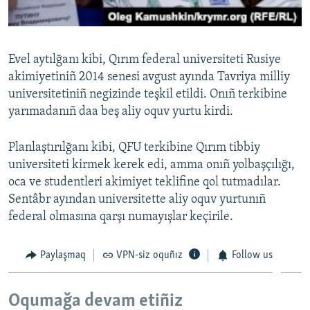
Evel aytılğanı kibi, Qırım federal universiteti Rusiye
akimiyetiniñ 2014 senesi avgust ayında Tavriya milliy
universitetiniñ negizinde teşkil etildi. Onıñ terkibine
yarımadanıñ daa beş aliy oquv yurtu kirdi.
Planlaştırılğanı kibi, QFU terkibine Qırım tibbiy
universiteti kirmek kerek edi, amma onıñ yolbaşçılığı,
oca ve studentleri akimiyet teklifine qol tutmadılar.
Sentâbr ayından universitette aliy oquv yurtunıñ
federal olmasına qarşı numayışlar keçirile.
Paylaşmaq
VPN-siz oquñız
Follow us
Oqumağa devam etiñiz