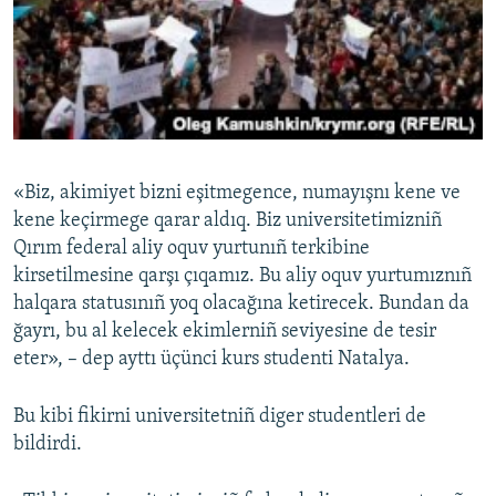
«Biz, akimiyet bizni eşitmegence, numayışnı kene ve
kene keçirmege qarar aldıq. Biz universitetimizniñ
Qırım federal aliy oquv yurtunıñ terkibine
kirsetilmesine qarşı çıqamız. Bu aliy oquv yurtumıznıñ
halqara statusınıñ yoq olacağına ketirecek. Bundan da
ğayrı, bu al kelecek ekimlerniñ seviyesine de tesir
eter», – dep ayttı üçünci kurs studenti Natalya.
Bu kibi fikirni universitetniñ diger studentleri de
bildirdi.