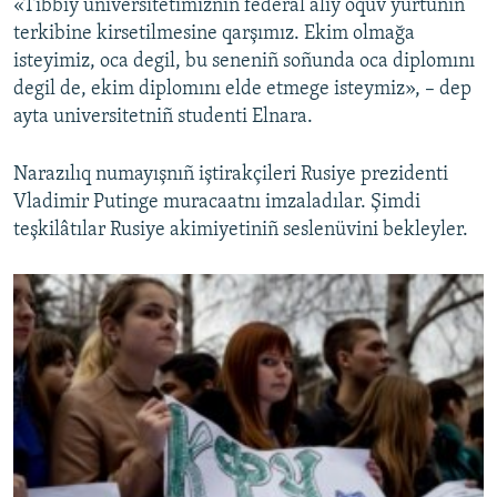
«Tibbiy universitetimizniñ federal aliy oquv yurtunıñ
terkibine kirsetilmesine qarşımız. Ekim olmağa
isteyimiz, oca degil, bu seneniñ soñunda oca diplomını
degil de, ekim diplomını elde etmege isteymiz», – dep
ayta universitetniñ studenti Elnara.
Narazılıq numayışnıñ iştirakçileri Rusiye prezidenti
Vladimir Putinge muracaatnı imzaladılar. Şimdi
teşkilâtılar Rusiye akimiyetiniñ seslenüvini bekleyler.