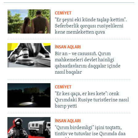
CEMİYET
"Er şeyni eki künde taşlap kettim".
Seferberlik qorqusı rusiyelilerni
kene memleketten quva
İNSAN AQLARI
Bir an – ve casussıñ. Qırım
mahkemeleri devlet hainligi
qabaatlavlarını daqqalar içinde
nasıl baqalar
CEMİYET
"Er kes qaça, er kes kete": cenk
Qırımdaki Rusiye turistlerine nasıl
barıp yetti
İNSAN AQLARI
"Qırım birdemligi" işini toqtattı,
tintüv ve tutuvlar ise Qırımda daa