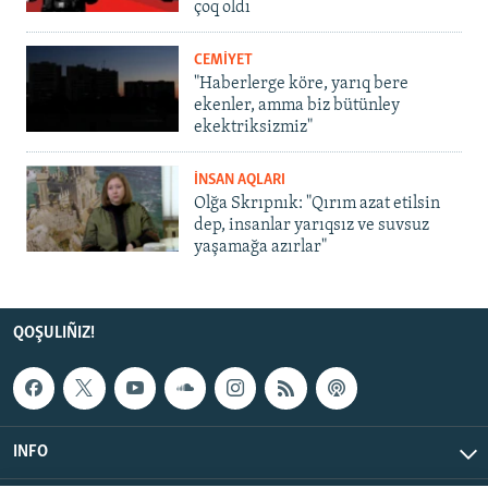
çoq oldı
CEMİYET
"Haberlerge köre, yarıq bere
ekenler, amma biz bütünley
ekektriksizmiz"
İNSAN AQLARI
Olğa Skrıpnık: "Qırım azat etilsin
dep, insanlar yarıqsız ve suvsuz
yaşamağa azırlar"
QOŞULIÑIZ!
INFO