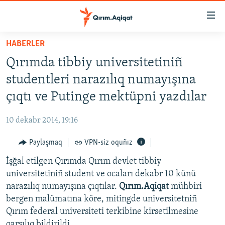
Link
açıqlığı
Esas
HABERLER
mündericege
HABERLER
Qırımda tibbiy universitetiniñ
qaytmaq
SİYASET
Baş
studentleri narazılıq numayışına
İQTİSADİYAT
navigatsiyağa
çıqtı ve Putinge mektüpni yazdılar
qaytmaq
CEMİYET
Qıdıruvğa
10 dekabr 2014, 19:16
MEDENİYET
qaytmaq
Paylaşmaq
VPN-siz oquñız
İNSAN AQLARI
İşğal etilgen Qırımda Qırım devlet tibbiy
VİDEO
universitetiniñ student ve ocaları dekabr 10 künü
SÜRET
narazılıq numayışına çıqtılar.
Qırım.Aqiqat
mühbiri
BLOGLAR
bergen malümatına köre, mitingde universitetniñ
Qırım federal universiteti terkibine kirsetilmesine
FİKİR
qarşılıq bildirildi.