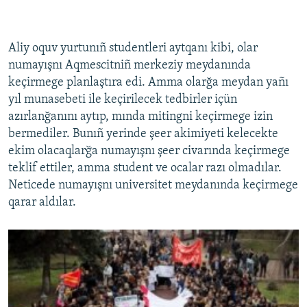
Aliy oquv yurtunıñ studentleri aytqanı kibi, olar
numayışnı Aqmescitniñ merkeziy meydanında
keçirmege planlaştıra edi. Amma olarğa meydan yañı
yıl munasebeti ile keçirilecek tedbirler içün
azırlanğanını aytıp, mında mitingni keçirmege izin
bermediler. Bunıñ yerinde şeer akimiyeti kelecekte
ekim olacaqlarğa numayışnı şeer civarında keçirmege
teklif ettiler, amma student ve ocalar razı olmadılar.
Neticede numayışnı universitet meydanında keçirmege
qarar aldılar.