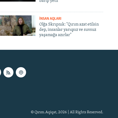
barıp yetti
İNSAN AQLARI
Olğa Skrıpnık: "Qırım azat etilsin
dep, insanlar yarıqsız ve suvsuz
yaşamağa azırlar"
© Qırım.Aqiqat, 2026 | All Rights Reserved.