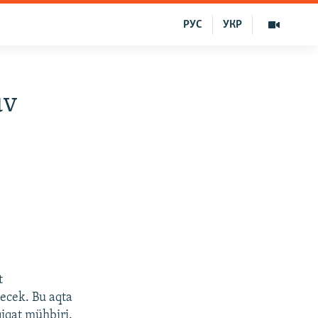
РУС
УКР
uv
t
tecek. Bu aqta
qiqat mühbiri.