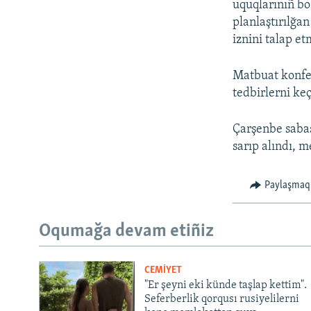
uquqlarınıñ bo
planlaştırılğa
iznini talap et
Matbuat konfer
tedbirlerni keç
​Çarşenbe saba
sarıp alındı, m
Paylaşmaq
Oqumağa devam etiñiz
CEMİYET
"Er şeyni eki künde taşlap kettim".
Seferberlik qorqusı rusiyelilerni