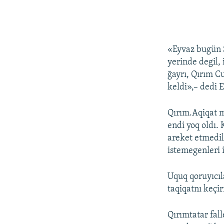
«Eyvaz bugün S
yerinde degil,
ğayrı, Qırım C
keldi»,– dedi 
Qırım.Aqiqat mü
endi yoq oldı.
areket etmedil
istemegenleri 
Uquq qoruyıcıl
taqiqatnı keçi
Qırımtatar fal