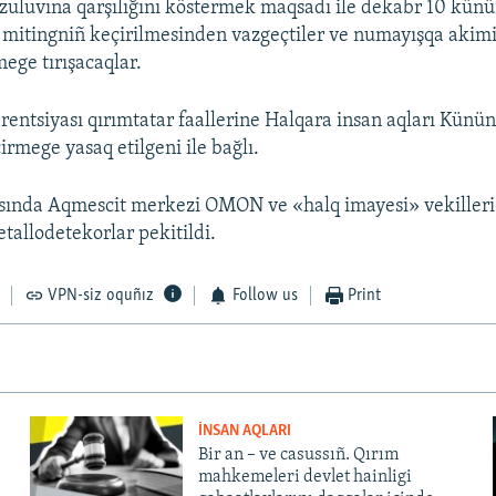
zuluvına qarşılığını köstermek maqsadı ile dekabr 10 kün
n mitingniñ keçirilmesinden vazgeçtiler ve numayışqa akim
mege tırışacaqlar.
entsiyası qırımtatar faallerine Halqara insan aqları Künü
irmege yasaq etilgeni ile bağlı.
sında Aqmescit merkezi OMON ve «halq imayesi» vekilleri
etallodetekorlar pekitildi.
VPN-siz oquñız
Follow us
Print
İNSAN AQLARI
Bir an – ve casussıñ. Qırım
mahkemeleri devlet hainligi