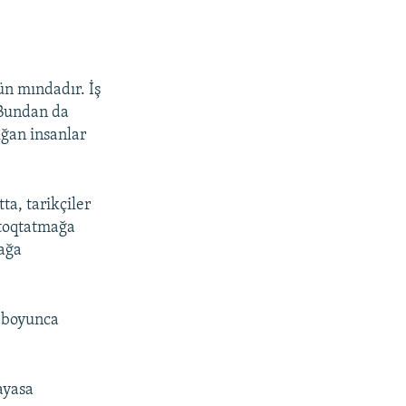
ün mındadır. İş
 Bundan da
lğan insanlar
ta, tarikçiler
 toqtatmağa
mağa
m boyunca
ayasa