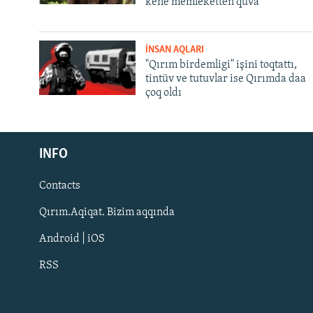
kene memleketten quva
İNSAN AQLARI
"Qırım birdemligi" işini toqtattı,
tintüv ve tutuvlar ise Qırımda daa
çoq oldı
Русский
Українською
INFO
Contacts
QOŞULIÑIZ!
Qırım.Aqiqat. Bizim aqqında
Android | iOS
RSS
RFE/RS bütün saytları