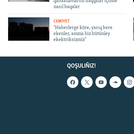
qabaatlavlarını daqqalar içinde
nasıl baqalar
CEMİYET
"Haberlerge köre, yarıq bere
ekenler, amma biz bütünley
ekektriksizmiz"
QOŞULIÑIZ!