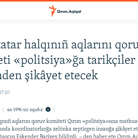
atar halqınıñ aqlarını qor
ti «politsiya»ğa tarikçiler
den şikâyet etecek
17:20
VPN-siz oquñız
qınıñ aqlarını qoruv komiteti Qırım «politsiya»sına matbua
ında koordinatorlarğa zelönka septirgen insanğa şikâyet e
başçısı Eskender Bariyev bildirdi, – dep haber ete Qırım.A