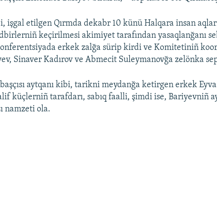
ibi, işgal etilgen Qırmda dekabr 10 künü Halqara insan aqla
dbirlerniñ keçirilmesi akimiyet tarafından yasaqlanğanı s
 konferentsiyada erkek zalğa sürip kirdi ve Komitetiniñ koor
ev, Sinaver Kadırov ve Abmecit Suleymanovğa zelönka sep
başçısı aytqanı kibi, tarikni meydanğa ketirgen erkek Eyv
f küçlerniñ tarafdarı, sabıq faalli, şimdi ise, Bariyevniñ a
ı namzeti ola.