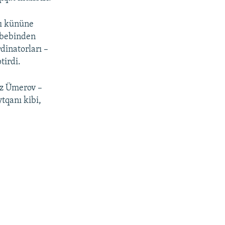
rı kününe
ebebinden
dinatorları –
tirdi.
az Ümerov –
ytqanı kibi,