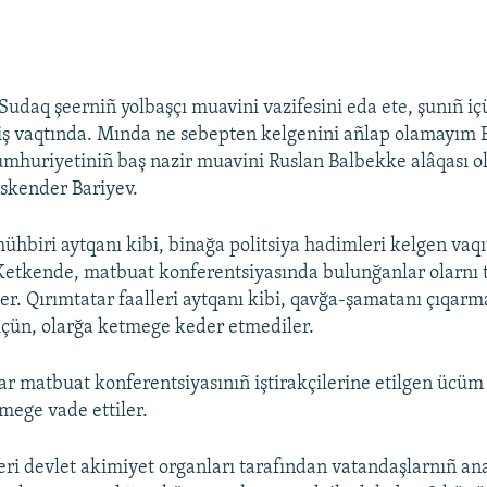
udaq şeerniñ yolbaşçı muavini vazifesini eda ete, şunıñ iç
 iş vaqtında. Mında ne sebepten kelgenini añlap olamayım
umhuriyetiniñ baş nazir muavini Ruslan Balbekke alâqası o
Eskender Bariyev.
hbiri aytqanı kibi, binağa politsiya hadimleri kelgen vaqıt
 Ketkende, matbuat konferentsiyasında bulunğanlar olarnı
er. Qırımtatar faalleri aytqanı kibi, qavğa-şamatanı çıqar
içün, olarğa ketmege keder etmediler.
ar matbuat konferentsiyasınıñ iştirakçilerine etilgen ücü
rmege vade ettiler.
leri devlet akimiyet organları tarafından vatandaşlarnıñ an