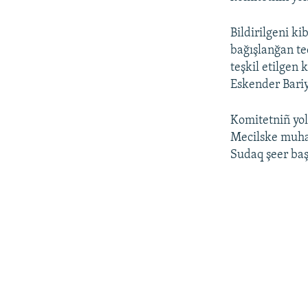
Bildirilgeni k
bağışlanğan te
teşkil etilgen
Eskender Bariy
Komitetniñ yol
Mecilske muhali
Sudaq şeer baş