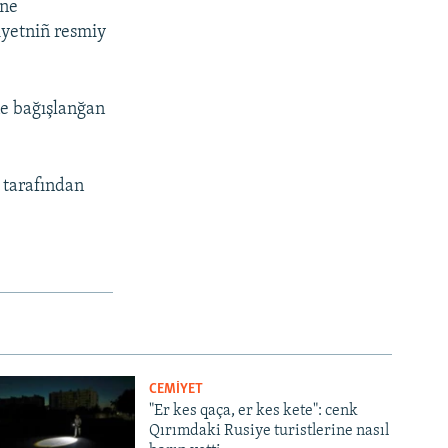
üne
iyetniñ resmiy
ne bağışlanğan
 tarafından
CEMİYET
"Er kes qaça, er kes kete": cenk
Qırımdaki Rusiye turistlerine nasıl