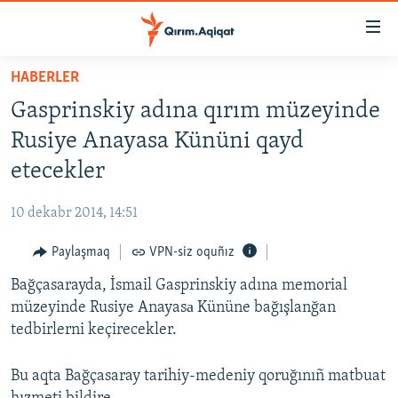
Link
açıqlığı
Esas
HABERLER
mündericege
HABERLER
Gasprinskiy adına qırım müzeyinde
qaytmaq
SİYASET
Baş
Rusiye Anayasa Kününi qayd
İQTİSADİYAT
navigatsiyağa
etecekler
qaytmaq
CEMİYET
Qıdıruvğa
10 dekabr 2014, 14:51
MEDENİYET
qaytmaq
Paylaşmaq
VPN-siz oquñız
İNSAN AQLARI
Bağçasarayda, İsmail Gasprinskiy adına memorial
VİDEO
müzeyinde Rusiye Anayasа Kününe bağışlanğan
SÜRET
tedbirlerni keçirecekler.
BLOGLAR
Bu aqta Bağçasaray tarihiy-medeniy qoruğınıñ matbuat
FİKİR