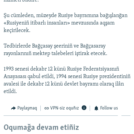
hızmeti bildire.
Русский
Şu cümleden, müzeyde Rusiye bayramına bağışlanğan
Українською
«Rusiyeniñ itibarlı insanları» mevzusında aqşam
keçirilecek.
QOŞULIÑIZ!
Tedbirlerde Bağçasay şeeriniñ ve Bağçasaray
rayonlarınıñ mektep talebeleri iştirak etecek.
RFE/RS bütün saytları
1993 senesi dekabr 12 künü Rusiye Federatsiyasnıñ
Anayasası qabul etildi, 1994 senesi Rusiye prezidentiniñ
avalesi ile dekabr 12 künü devlet bayramı olaraq ilân
etildi.
Paylaşmaq
VPN-siz oquñız
Follow us
Oqumağa devam etiñiz