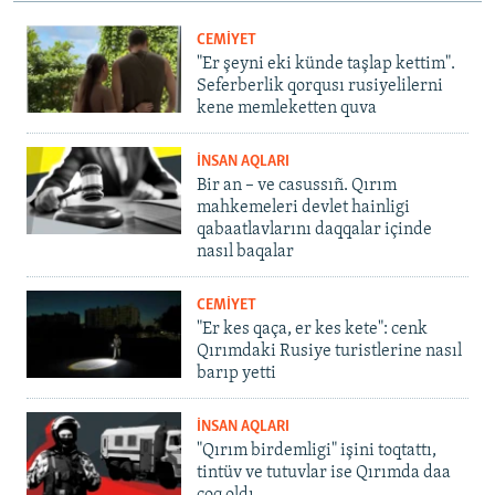
CEMİYET
"Er şeyni eki künde taşlap kettim".
Seferberlik qorqusı rusiyelilerni
kene memleketten quva
İNSAN AQLARI
Bir an – ve casussıñ. Qırım
mahkemeleri devlet hainligi
qabaatlavlarını daqqalar içinde
nasıl baqalar
CEMİYET
"Er kes qaça, er kes kete": cenk
Qırımdaki Rusiye turistlerine nasıl
barıp yetti
İNSAN AQLARI
"Qırım birdemligi" işini toqtattı,
tintüv ve tutuvlar ise Qırımda daa
çoq oldı