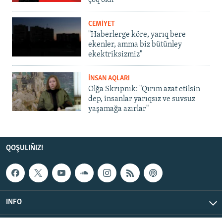
CEMİYET
"Haberlerge köre, yarıq bere
ekenler, amma biz bütünley
ekektriksizmiz"
İNSAN AQLARI
Olğa Skrıpnık: "Qırım azat etilsin
dep, insanlar yarıqsız ve suvsuz
yaşamağa azırlar"
QOŞULIÑIZ!
INFO