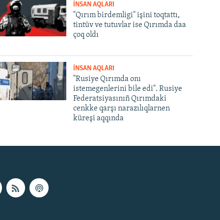
İNSAN AQLARI
"Qırım birdemligi" işini toqtattı,
tintüv ve tutuvlar ise Qırımda daa
çoq oldı
İNSAN AQLARI
"Rusiye Qırımda onı
istemegenlerini bile edi". Rusiye
Federatsiyasınıñ Qırımdaki
cenkke qarşı narazılıqlarnen
küreşi aqqında