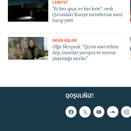
CEMİYET
"Er kes qaça, er kes kete": cenk
Qırımdaki Rusiye turistlerine nasıl
barıp yetti
İNSAN AQLARI
Olğa Skrıpnık: "Qırım azat etilsin
dep, insanlar yarıqsız ve suvsuz
yaşamağa azırlar"
QOŞULIÑIZ!