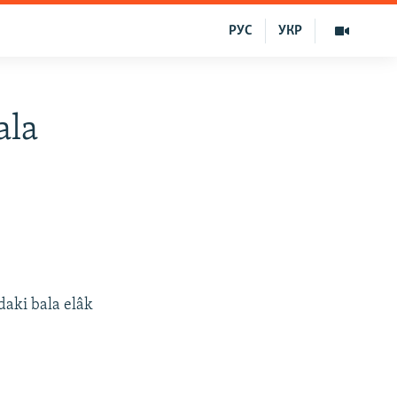
РУС
УКР
ala
daki bala elâk