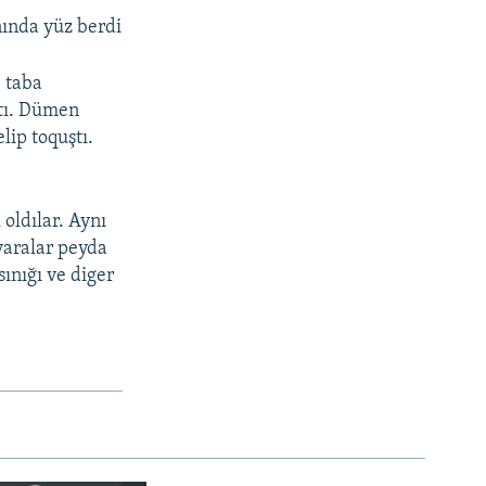
ında yüz berdi
 taba
ştı. Dümen
lip toquştı.
 oldılar. Aynı
 yaralar peyda
ınığı ve diger