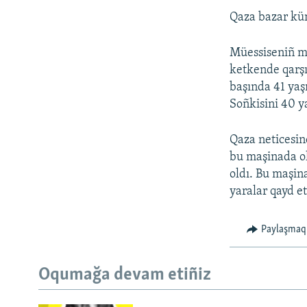
Qaza bazar kü
Müessiseniñ m
ketkende qarşı
başında 41 yaş
Soñkisini 40 y
Qaza neticesind
bu maşinada ol
oldı. Bu maşin
yaralar qayd et
Paylaşmaq
Oqumağa devam etiñiz