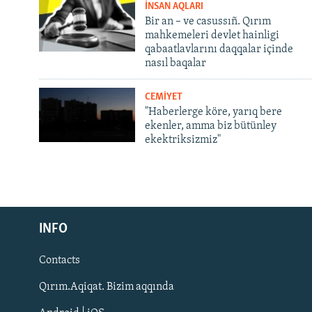
İNSAN AQLARI
Bir an – ve casussıñ. Qırım
mahkemeleri devlet hainligi
qabaatlavlarını daqqalar içinde
nasıl baqalar
CEMİYET
"Haberlerge köre, yarıq bere
ekenler, amma biz bütünley
ekektriksizmiz"
Русский
Українською
INFO
Contacts
QOŞULIÑIZ!
Qırım.Aqiqat. Bizim aqqında