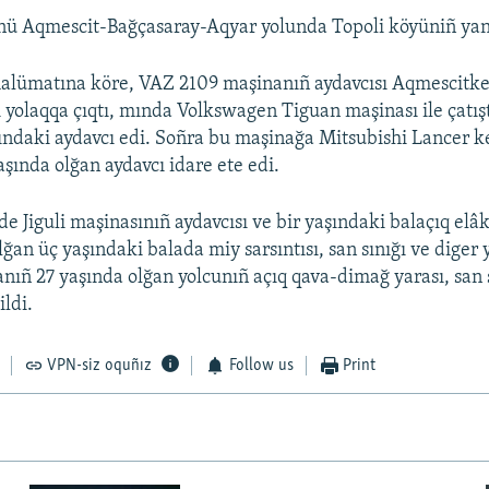
nü Aqmescit-Bağçasaray-Aqyar yolunda Topoli köyüniñ yan
alümatına köre, VAZ 2109 maşinanıñ aydavcısı Aqmescitke
 yolaqqa çıqtı, mında Volkswagen Tiguan maşinası ile çatı
ındaki aydavcı edi. Soñra bu maşinağa Mitsubishi Lancer ke
aşında olğan aydavcı idare ete edi.
e Jiguli maşinasınıñ aydavcısı ve bir yaşındaki balaçıq elâk
ğan üç yaşındaki balada miy sarsıntısı, san sınığı ve diger
anıñ 27 yaşında olğan yolcunıñ açıq qava-dimağ yarası, san s
ildi.
VPN-siz oquñız
Follow us
Print