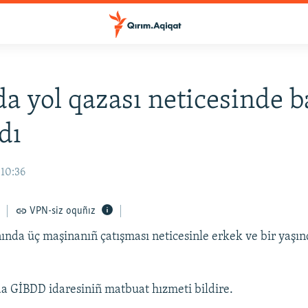
a yol qazası neticesinde b
dı
 10:36
VPN-siz oquñız
ında üç maşinanıñ çatışması neticesinle erkek ve bir yaşın
a GİBDD idaresiniñ matbuat hızmeti bildire.