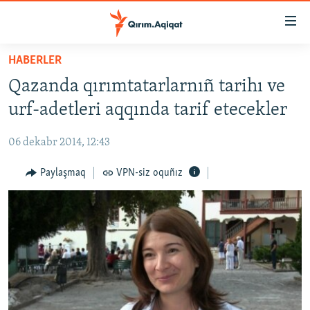
Link
açıqlığı
Esas
HABERLER
mündericege
HABERLER
Qazanda qırımtatarlarnıñ tarihı ve
qaytmaq
SİYASET
Baş
urf-adetleri aqqında tarif etecekler
İQTİSADİYAT
navigatsiyağa
qaytmaq
06 dekabr 2014, 12:43
CEMİYET
Qıdıruvğa
MEDENİYET
Paylaşmaq
VPN-siz oquñız
qaytmaq
İNSAN AQLARI
VİDEO
SÜRET
BLOGLAR
FİKİR