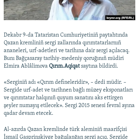
Русский
Українською
Dekabr 9-da Tataristan Cumhuriyetiniñ paytahtında
QOŞULIÑIZ!
Qazan kremliniñ sergi zallarında qırımtatarlarnıñ
ananeleri, urf-adetleri ve tarihına dair sergi açılacaq.
Bunı Bağçasaray tarihiy-medeniy qoruğınıñ müdiri
Elmira Ablâlimova
Qırım.Aqiqat
saytına bildirdi.
RFE/RS bütün saytları
«Serginiñ adı «Qırım defineleridir», – dedi müdir. –
Sergide urf-adet ve tarihnen bağlı müzey eksponatları
ve qırımtatar halqınıñ quyum sanatını aks ettirgen
şeyler numayış etilecek». Sergi 2015 senesi fevral ayına
qadar devam etecek.
Al-azırda Qazan kremlinde türk aleminiñ maarifçisi
İsmail Gasprinskiyge bağışlanğan sergi açıq. Sergide