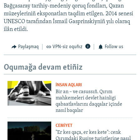
Bağçasaray tarihiy-medeniy qoruq fondları, Qazan
müzeyleriniñ eksponatları taqdim etilgen. 2014 senesi
UNESCO tarafından İsmail Gasprinskiyniñ yılı olaraq
ilân etildi.
Paylaşmaq
VPN-siz oquñız
Follow us
Oqumağa devam etiñiz
İNSAN AQLARI
Bir an – ve casussıñ. Qırım
mahkemeleri devlet hainligi
qabaatlavlarını daqqalar içinde
nasıl baqalar
CEMİYET
"Er kes qaça, er kes kete": cenk
Qırımdaki Rusiye turistlerine nasıl