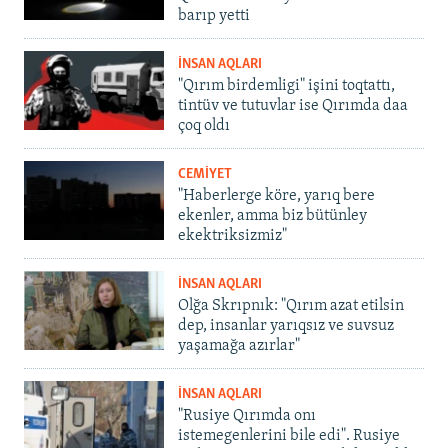
barıp yetti
İNSAN AQLARI
"Qırım birdemligi" işini toqtattı,
tintüv ve tutuvlar ise Qırımda daa
çoq oldı
CEMİYET
"Haberlerge köre, yarıq bere
ekenler, amma biz bütünley
ekektriksizmiz"
İNSAN AQLARI
Olğa Skrıpnık: "Qırım azat etilsin
dep, insanlar yarıqsız ve suvsuz
yaşamağa azırlar"
İNSAN AQLARI
"Rusiye Qırımda onı
istemegenlerini bile edi". Rusiye