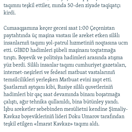
taqımnı teşkil ettiler, mında 50-den ziyade taqiqatçı
kirdi.
Cumaaqşamına keçer gecesi saat 1:00 Çeçenistan
paytahtında üç maşina vastası ile areket etken silâlı
insanlarnıñ taqımı yol-patrul hızmetiniñ noqtasına ucm
etti. GİBDD hadimleri şübeli maşinanı toqtatmağa
tırıştı. Boyevik ve politsiya hadimleri arasında atışma
yüz berdi. Silâlı insanlar taqımı cumhuriyet gazetaları,
internet-neşirleri ve fedearl matbuat vastalarınıñ
temsilcilikleri yerleşken Matbuat evini zapt etti.
Şaatlarnıñ aytqanı kibi, Rusiye silâlı quvetleriniñ
hadimleri bir qaç saat devamında binanı boşatmağa
çalıştı, ağır tehnika qullanıldı, bina bütünley yandı.
İşbu areketler sebebinden mesülietni kendine Şimaliy-
Kavkaz boyevikleriniñ lideri Doku Umarov tarafından
teşkil etilgen «İmarat Kavkaz» taqımı aldı.