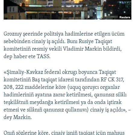
Русский
Українською
Groznıy şeerinde politsiya hadimlerine etilgen ücüm
QOŞULIÑIZ!
sebebinden cinaiy iş açıldı. Bunı Rusiye Taqiqat
komitetiniñ resmiy vekili Vladimir Markin bildirdi,
dep haber ete TASS.
RFE/RS bütün saytları
«Şimaliy-Kavkaz federal okrugı boyunca Taqiqat
komitetiniñ Baş taqiqat idaresi tarafından RF CK 317,
208, 222 maddelerine köre (uquq qoruycı organlar
hadimleriniñ ayatına zarar ketirilmesi, qanunsız silâlı
teşkilâtnıñ meydanğa ketirilmesi ya da onda iştirak
etmesi ve silânıñ qanunsız qullanuvı) cinaiy iş açıldı», –
dey Markin.
Onıñ sözlerine köre, cinaiy işniñ taqiqat içün mahsus