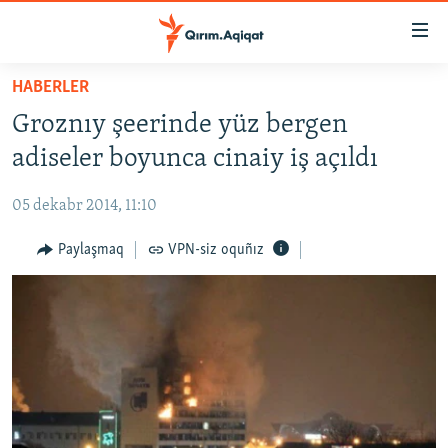
Link
açıqlığı
Esas
HABERLER
mündericege
HABERLER
Groznıy şeerinde yüz bergen
qaytmaq
SİYASET
Baş
adiseler boyunca cinaiy iş açıldı
İQTİSADİYAT
navigatsiyağa
qaytmaq
05 dekabr 2014, 11:10
CEMİYET
Qıdıruvğa
MEDENİYET
Paylaşmaq
VPN-siz oquñız
qaytmaq
İNSAN AQLARI
VİDEO
SÜRET
BLOGLAR
FİKİR