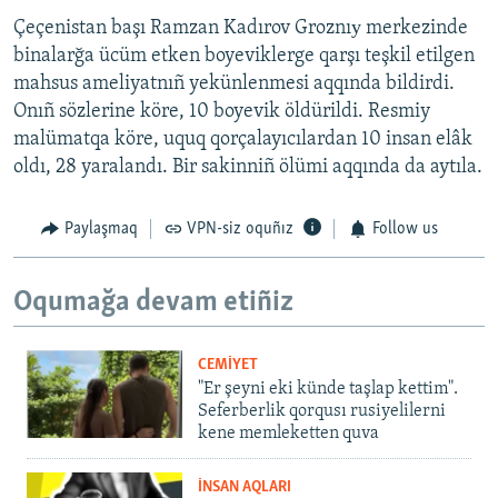
Çeçenistan başı Ramzan Kadırov Groznıу merkezinde
binalarğa ücüm etken boyeviklerge qarşı teşkil etilgen
mahsus ameliyatnıñ yekünlenmesi aqqında bildirdi.
Onıñ sözlerine köre, 10 boyevik öldürildi. Resmiy
malümatqa köre, uquq qorçalayıcılardan 10 insan elâk
oldı, 28 yaralandı. Bir sakinniñ ölümi aqqında da aytıla.
Paylaşmaq
VPN-siz oquñız
Follow us
Oqumağa devam etiñiz
CEMİYET
"Er şeyni eki künde taşlap kettim".
Seferberlik qorqusı rusiyelilerni
kene memleketten quva
İNSAN AQLARI