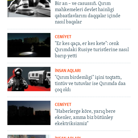
Bir an – ve casussıñ. Qırım
mahkemeleri devlet hainligi
qabaatlavlarını daqqalar içinde
nasıl baqalar
CEMİYET
"Er kes qaça, er kes kete": cenk
Qırımdaki Rusiye turistlerine nasıl
barıp yetti
İNSAN AQLARI
"Qırım birdemligi" işini toqtattı,
tintüv ve tutuvlar ise Qırımda daa
çoq oldı
CEMİYET
"Haberlerge köre, yarıq bere
ekenler, amma biz bütünley
ekektriksizmiz"