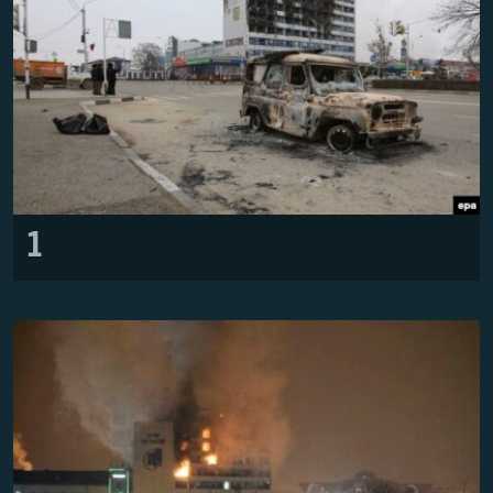
Русский
Українською
QOŞULIÑIZ!
1
RFE/RS bütün saytları