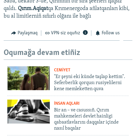
Saba, dekabr 3-de, Qırımnıñ bir sıra şeerleri ışıqsız
qaldı.
Qırım.Aqiqat
qa Krımenergoda añlatqanları kibi,
bu al limitlerniñ sıñırlı olğanı ile bağlı
Paylaşmaq
VPN-siz oquñız
Follow us
Oqumağa devam etiñiz
CEMİYET
"Er şeyni eki künde taşlap kettim".
Seferberlik qorqusı rusiyelilerni
kene memleketten quva
İNSAN AQLARI
Bir an – ve casussıñ. Qırım
mahkemeleri devlet hainligi
qabaatlavlarını daqqalar içinde
nasıl baqalar