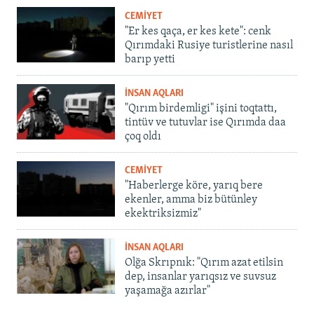
CEMİYET
"Er kes qaça, er kes kete": cenk
Qırımdaki Rusiye turistlerine nasıl
barıp yetti
İNSAN AQLARI
"Qırım birdemligi" işini toqtattı,
tintüv ve tutuvlar ise Qırımda daa
çoq oldı
CEMİYET
"Haberlerge köre, yarıq bere
ekenler, amma biz bütünley
ekektriksizmiz"
İNSAN AQLARI
Olğa Skrıpnık: "Qırım azat etilsin
dep, insanlar yarıqsız ve suvsuz
yaşamağa azırlar"