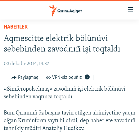
Link
açıqlığı
Esas
HABERLER
mündericege
HABERLER
Aqmescitte elektrik bölünüvi
qaytmaq
SİYASET
Baş
sebebinden zavodnıñ işi toqtaldı
İQTİSADİYAT
navigatsiyağa
qaytmaq
03 dekabr 2014, 14:37
CEMİYET
Qıdıruvğa
MEDENİYET
Paylaşmaq
VPN-siz oquñız
qaytmaq
İNSAN AQLARI
«Simferopolselmaş» zavodınıñ işi elektrik bölünüvi
sebebinden vaqtınca toqtaldı.
VİDEO
SÜRET
Bunı Qırımnıñ öz başına tayin etilgen akimiyetine yaqın
olğan Krıminform saytı bildirdi, dep haber ete zavodnıñ
BLOGLAR
tehnikiy müdiri Anatoliy Hudikov.
FİKİR