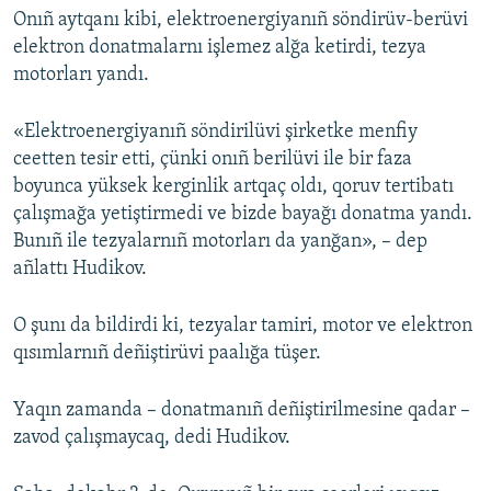
Onıñ aytqanı kibi, elektroenergiyanıñ söndirüv-berüvi
Русский
elektron donatmalarnı işlemez alğa ketirdi, tezya
motorları yandı.
Українською
«Elektroenergiyanıñ söndirilüvi şirketke menfiy
QOŞULIÑIZ!
ceetten tesir etti, çünki onıñ berilüvi ile bir faza
boyunca yüksek kerginlik artqaç oldı, qoruv tertibatı
çalışmağa yetiştirmedi ve bizde bayağı donatma yandı.
RFE/RS bütün saytları
Bunıñ ile tezyalarnıñ motorları da yanğan», – dep
añlattı Hudikov.
O şunı da bildirdi ki, tezyalar tamiri, motor ve elektron
qısımlarnıñ deñiştirüvi paalığa tüşer.
Yaqın zamanda – donatmanıñ deñiştirilmesine qadar –
zavod çalışmaycaq, dedi Hudikov.