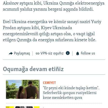
Aksönov aytqanı kibi, Ukraina Qırımğa elektroenergiya
acımınıñ yalıñız yarısını bergeni aqqında bildirdi.
Evel Ukraina energetika ve kömür sanayi naziri Yuriy
Prodan aytqanı kibi, Kiyev Ukrainada
energoteminlevniñ qıtlığı artqan olsa, o vaqıt işğal
etilgen Qırımğa da energiya sıñırlavını kirsete bile.
Paylaşmaq
VPN-siz oquñız
Follow us
Oqumağa devam etiñiz
CEMİYET
"Er şeyni eki künde taşlap kettim".
Seferberlik qorqusı rusiyelilerni
kene memleketten quva