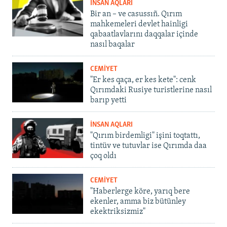
İNSAN AQLARI
Bir an – ve casussıñ. Qırım
mahkemeleri devlet hainligi
qabaatlavlarını daqqalar içinde
nasıl baqalar
CEMİYET
"Er kes qaça, er kes kete": cenk
Qırımdaki Rusiye turistlerine nasıl
barıp yetti
İNSAN AQLARI
"Qırım birdemligi" işini toqtattı,
tintüv ve tutuvlar ise Qırımda daa
çoq oldı
CEMİYET
"Haberlerge köre, yarıq bere
ekenler, amma biz bütünley
ekektriksizmiz"