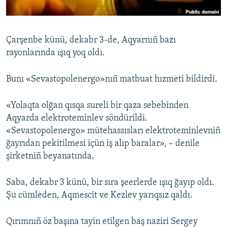
Русский
Українською
Çarşenbe künü, dekabr 3-de, Aqyarnıñ bazı
rayonlarında ışıq yoq oldı.
QOŞULIÑIZ!
Bunı «Sevastopolenergo»nıñ matbuat hızmeti bildirdi.
«Yolaqta olğan qısqa sureli bir qaza sebebinden
RFE/RS bütün saytları
Aqyarda elektroteminlev söndürildi.
«Sevastopolenergo» mütehassısları elektroteminlevniñ
ğayrıdan pekitilmesi içün iş alıp baralar», – denile
şirketniñ beyanatında.
Saba, dekabr 3 künü, bir sıra şeerlerde ışıq ğayıp oldı.
Şu cümleden, Aqmescit ve Kezlev yarıqsız qaldı.
Qırımnıñ öz başına tayin etilgen baş naziri Sergey